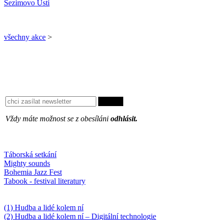
Sezimovo Ústí
všechny akce
>
Vždy máte možnost se z obesíláni
odhlásit.
Oblíbené
Táborská setkání
Mighty sounds
Bohemia Jazz Fest
Tabook - festival literatury
Něco k počtení
(1) Hudba a lidé kolem ní
(2) Hudba a lidé kolem ní – Digitální technologie