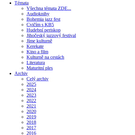
Témata
Všechna témata ZDE...
Audioknihy
Bohemia jazz fest
Cvičím s KB5
Hudební periskop
Jihočeský jazzový festival
Jíme kulturně
Kerekate
Kino a film
Kulturně na cestách
Literatura
Maturitní ples
Archiv
Celý archiv
2025
2024
2023
2022
2021
2020
2019
2018
2017
2016