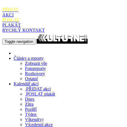
PŘIDAT
AKCI
POSLAT
PLAKÁT
RYCHLÝ KONTAKT
Toggle navigation
Články a reporty
Zobrazit vše
Fotoreporty
Rozhovory
Ostatní
Kalendář akcí
PŘIDAT
akci
POSLAT
plakát
Dnes
Zítra
Pozítří
Týden
Víkend(y)
Vícedenní akce