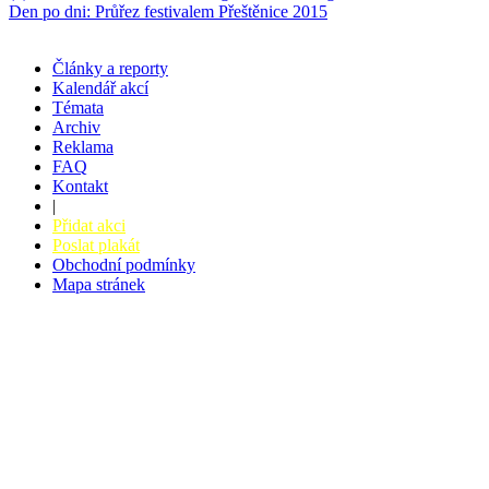
Den po dni: Průřez festivalem Přeštěnice 2015
Články a reporty
Kalendář akcí
Témata
Archiv
Reklama
FAQ
Kontakt
|
Přidat akci
Poslat plakát
Obchodní podmínky
Mapa stránek
v. 3.27 © 2008 - 2026
|
Tvorba webů a webových aplikací -
PETRSYRNY.CZ
Vstupenkový systém - BZUCO.CZ