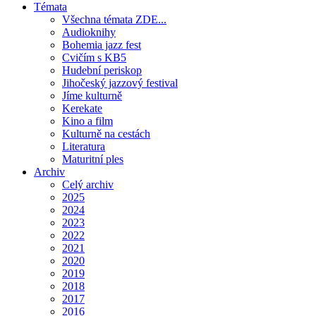
Témata
Všechna témata ZDE...
Audioknihy
Bohemia jazz fest
Cvičím s KB5
Hudební periskop
Jihočeský jazzový festival
Jíme kulturně
Kerekate
Kino a film
Kulturně na cestách
Literatura
Maturitní ples
Archiv
Celý archiv
2025
2024
2023
2022
2021
2020
2019
2018
2017
2016