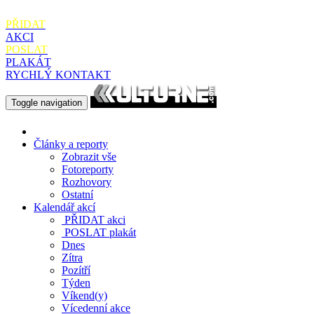
PŘIDAT
AKCI
POSLAT
PLAKÁT
RYCHLÝ KONTAKT
Toggle navigation
Články a reporty
Zobrazit vše
Fotoreporty
Rozhovory
Ostatní
Kalendář akcí
PŘIDAT
akci
POSLAT
plakát
Dnes
Zítra
Pozítří
Týden
Víkend(y)
Vícedenní akce