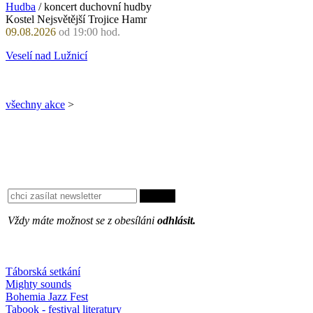
Hudba
/ koncert duchovní hudby
Kostel Nejsvětější Trojice Hamr
09.08.2026
od 19:00 hod.
Veselí nad Lužnicí
všechny akce
>
Vždy máte možnost se z obesíláni
odhlásit.
Oblíbené
Táborská setkání
Mighty sounds
Bohemia Jazz Fest
Tabook - festival literatury