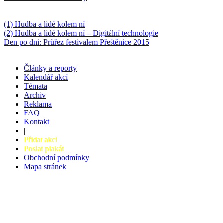
Něco k počtení
(1) Hudba a lidé kolem ní
(2) Hudba a lidé kolem ní – Digitální technologie
Den po dni: Průřez festivalem Přeštěnice 2015
Články a reporty
Kalendář akcí
Témata
Archiv
Reklama
FAQ
Kontakt
|
Přidat akci
Poslat plakát
Obchodní podmínky
Mapa stránek
v. 3.27 © 2008 - 2026
|
Tvorba webů a webových aplikací -
PETRSYRNY.CZ
Vstupenkový systém - BZUCO.CZ