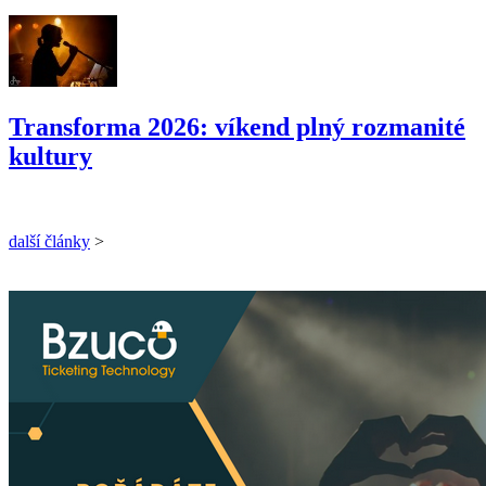
Transforma 2026: víkend plný rozmanité
kultury
další články
>