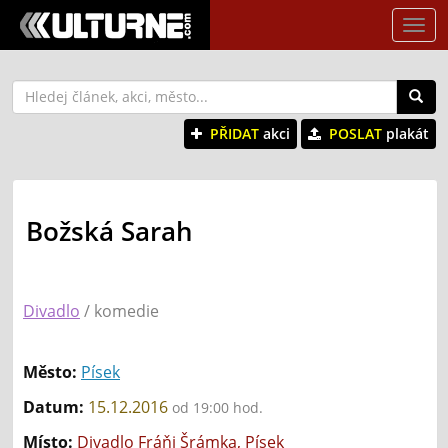
Tog
nav
PŘIDAT
akci
POSLAT
plakát
Božská Sarah
Divadlo
/ komedie
Město:
Písek
Datum:
15.12.2016
od 19:00 hod.
Místo:
Divadlo Fráňi Šrámka, Písek