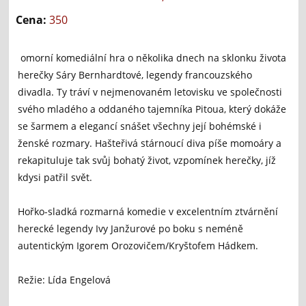
Cena:
350
omorní komediální hra o několika dnech na sklonku života
herečky Sáry Bernhardtové, legendy francouzského
divadla. Ty tráví v nejmenovaném letovisku ve společnosti
svého mladého a oddaného tajemníka Pitoua, který dokáže
se šarmem a elegancí snášet všechny její bohémské i
ženské rozmary. Hašteřivá stárnoucí diva píše momoáry a
rekapituluje tak svůj bohatý život, vzpomínek herečky, jíž
kdysi patřil svět.
Hořko-sladká rozmarná komedie v excelentním ztvárnění
herecké legendy Ivy Janžurové po boku s neméně
autentickým Igorem Orozovičem/Kryštofem Hádkem.
Režie: Lída Engelová