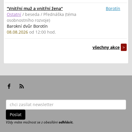
"Vnitřní muž a vnitřní žena"
Borotín
Ostatní
/ beseda / Přednáška (téma
osobnostního rozvoje)
Barokní dvůr Borotín
08.08.2026
od 12:00 hod.
všechny akce
>
Vždy máte možnost se z obesíláni
odhlásit.