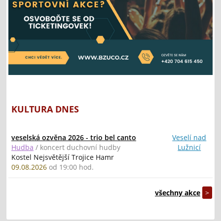
KULTURA DNES
veselská ozvěna 2026 - trio bel canto
Veselí nad
Hudba
/ koncert duchovní hudby
Lužnicí
Kostel Nejsvětější Trojice Hamr
09.08.2026
od 19:00 hod.
všechny akce
>