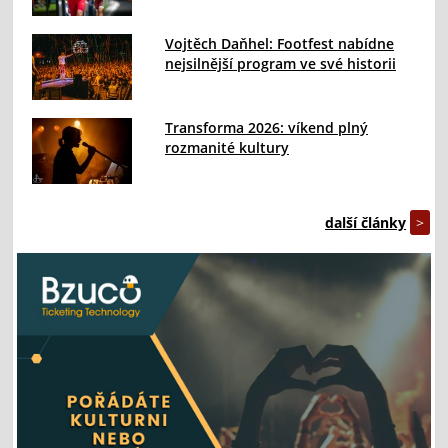
Vojtěch Daňhel: Footfest nabídne
nejsilnější program ve své historii
Transforma 2026: víkend plný
rozmanité kultury
další články
>