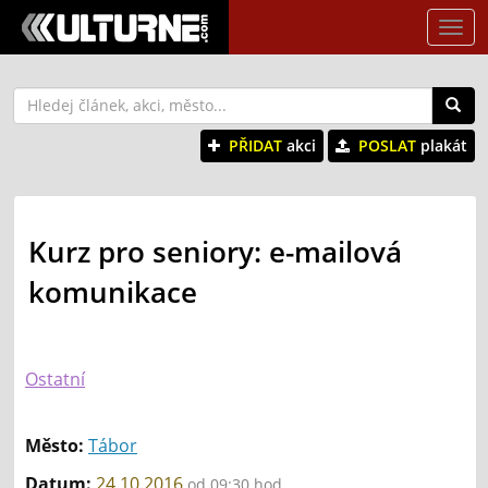
Tog
nav
PŘIDAT
akci
POSLAT
plakát
Kurz pro seniory: e-mailová
komunikace
Ostatní
Město:
Tábor
Datum:
24.10.2016
od 09:30 hod.