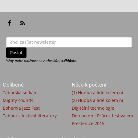
Vždy máte možnost se z obesíláni
odhlásit.
Oblíbené
Něco k počtení
Táborská setkání
(1) Hudba a lidé kolem ní
Mighty sounds
(2) Hudba a lidé kolem ní –
Bohemia Jazz Fest
Digitální technologie
Tabook - festival literatury
Den po dni: Průřez festivalem
Přeštěnice 2015