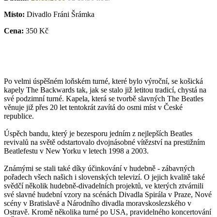
Místo:
Divadlo Fráni Šrámka
Cena:
350 Kč
Po velmi úspěšném loňském turné, které bylo výroční, se košická
kapely The Backwards tak, jak se stalo již letitou tradicí, chystá na
své podzimní turné. Kapela, která se tvorbě slavných The Beatles
věnuje již přes 20 let tentokrát zavítá do osmi míst v České
republice.
Úspěch bandu, který je bezesporu jedním z nejlepších Beatles
revivalů na světě odstartovalo dvojnásobné vítězství na prestižním
Beatlefestu v New Yorku v letech 1998 a 2003.
Známými se stali také díky účinkování v hudebně - zábavných
pořadech všech našich i slovenských televizí. O jejich kvalitě také
svědčí několik hudebně-divadelních projektů, ve kterých ztvárnili
své slavné hudební vzory na scénách Divadla Spirála v Praze, Nové
scény v Bratislavě a Národního divadla moravskoslezského v
Ostravě. Kromě několika turné po USA, pravidelného koncertování