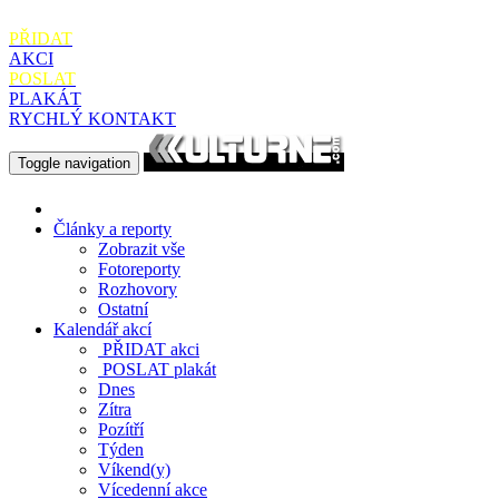
PŘIDAT
AKCI
POSLAT
PLAKÁT
RYCHLÝ KONTAKT
Toggle navigation
Články a reporty
Zobrazit vše
Fotoreporty
Rozhovory
Ostatní
Kalendář akcí
PŘIDAT
akci
POSLAT
plakát
Dnes
Zítra
Pozítří
Týden
Víkend(y)
Vícedenní akce