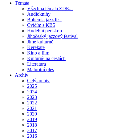
Témata
Všechna témata ZDE...
Audioknihy
Bohemia jazz fest
Cvičím s KB5
Hudební periskop
Jihočeský jazzový festival
Jíme kulturně
Kerekate
Kino a film
Kulturně na cestách
Literatura
Maturitní ples
Archiv
Celý archiv
2025
2024
2023
2022
2021
2020
2019
2018
2017
2016