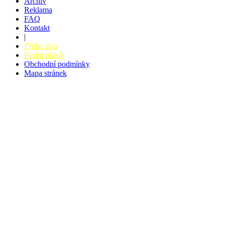
Archiv
Reklama
FAQ
Kontakt
|
Přidat akci
Poslat plakát
Obchodní podmínky
Mapa stránek
v. 3.27 © 2008 - 2026
|
Tvorba webů a webových aplikací -
PETRSYRNY.CZ
Vstupenkový systém - BZUCO.CZ