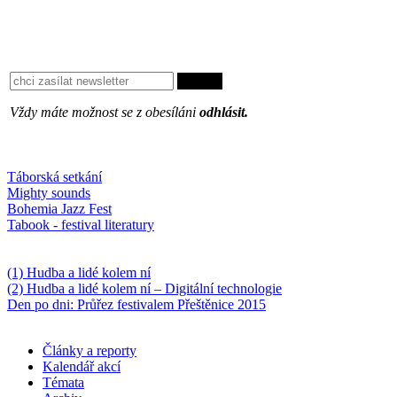
Vždy máte možnost se z obesíláni
odhlásit.
Oblíbené
Táborská setkání
Mighty sounds
Bohemia Jazz Fest
Tabook - festival literatury
Něco k počtení
(1) Hudba a lidé kolem ní
(2) Hudba a lidé kolem ní – Digitální technologie
Den po dni: Průřez festivalem Přeštěnice 2015
Články a reporty
Kalendář akcí
Témata