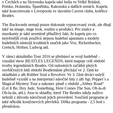
v Čechách a na Slovensku kapela také hrála ve Velké Británii,
Polsku, Holansku, Španělsku, Rakousku a dalších zemích. Kapela
také koncertovala v Liverpoolu ve slavném Cavern clubu, kolébce
Beatles.
The Backwards nemají pouze dokonale vypracovaný zvuk, ale dbají
také na image, stage look, souhru a produkci. Pro znalce a
muzikanty je také nesmírně přitažlivý fakt, že kapela pro co
nejvěrnější zvuk používá stejnou hudební aparaturu a modely
hudebních nástrojů kvalitních značek jako Vox, Rickenbacker,
Gretsch, Höfner, Ludwig atd.
V rámci aktuálního Tour 2016 se představí se svojí hudebně -
vizuální show BEATLES LEGENDS, která mapuje celé období
tvorby legendárních Beatles. Od radostných začátků plných
osvědčených hitů období Beatlemánie přechází ve 2. části ke
skladbám z alb Rubber Soul a Revolver. Ve 3. části diváci uslyší
hudebně vyzrálé a na interpretaci náročné hity z alb Sgt. Pepper´s a
Magical Mystery Tour a nakonec písně z období „Abbey Road“
(Let It Be, Hey Jude, Something, Here Comes The Sun, Ob-la-di
Ob-la-da, atd.). Jsou to skladby, které The Beatles nikdy naživo
nehráli z důvodu náročnosti jejich provedení. Součástí programu je
také několik kostýmových převleků. Délka programu - 2,5 hod s
přestávkou.