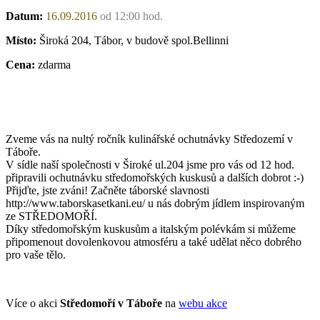
Datum:
16.09.2016
od 12:00 hod.
Místo:
Široká 204, Tábor, v budově spol.Bellinni
Cena:
zdarma
Zveme vás na nultý ročník kulinářské ochutnávky Středozemí v
Táboře.
V sídle naší společnosti v Široké ul.204 jsme pro vás od 12 hod.
připravili ochutnávku středomořských kuskusů a dalších dobrot :-)
Přijďte, jste zváni! Začněte táborské slavnosti
http://www.taborskasetkani.eu/ u nás dobrým jídlem inspirovaným
ze STŘEDOMOŘÍ.
Díky středomořským kuskusům a italským polévkám si můžeme
připomenout dovolenkovou atmosféru a také udělat něco dobrého
pro vaše tělo.
Více o akci
Středomoří v Táboře
na
webu akce