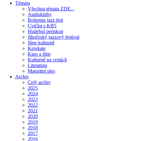
Témata
Všechna témata ZDE...
Audioknihy
Bohemia jazz fest
Cvičím s KB5
Hudební periskop
Jihočeský jazzový festival
Jíme kulturně
Kerekate
Kino a film
Kulturně na cestách
Literatura
Maturitní ples
Archiv
Celý archiv
2025
2024
2023
2022
2021
2020
2019
2018
2017
2016