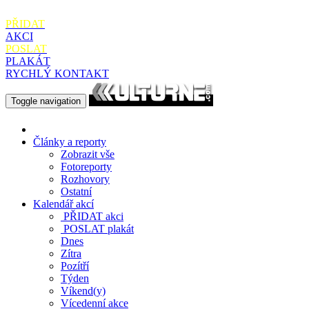
PŘIDAT
AKCI
POSLAT
PLAKÁT
RYCHLÝ KONTAKT
Toggle navigation
Články a reporty
Zobrazit vše
Fotoreporty
Rozhovory
Ostatní
Kalendář akcí
PŘIDAT
akci
POSLAT
plakát
Dnes
Zítra
Pozítří
Týden
Víkend(y)
Vícedenní akce