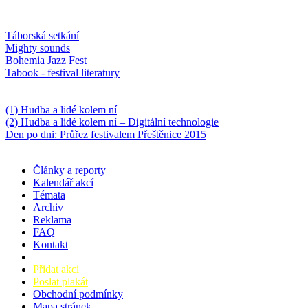
Oblíbené
Táborská setkání
Mighty sounds
Bohemia Jazz Fest
Tabook - festival literatury
Něco k počtení
(1) Hudba a lidé kolem ní
(2) Hudba a lidé kolem ní – Digitální technologie
Den po dni: Průřez festivalem Přeštěnice 2015
Články a reporty
Kalendář akcí
Témata
Archiv
Reklama
FAQ
Kontakt
|
Přidat akci
Poslat plakát
Obchodní podmínky
Mapa stránek