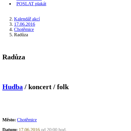
POSLAT
plakát
KDE JSEM
Kalendář akcí
17.06.2016
Chotěmice
Radůza
Radůza
Hudba
/ koncert / folk
Město:
Chotěmice
Datum:
17.06.2016
od 20:00 hod.