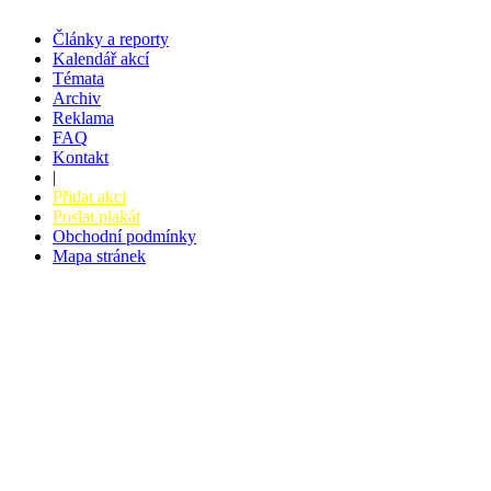
Články a reporty
Kalendář akcí
Témata
Archiv
Reklama
FAQ
Kontakt
|
Přidat akci
Poslat plakát
Obchodní podmínky
Mapa stránek
v. 3.27 © 2008 - 2026
|
Tvorba webů a webových aplikací -
PETRSYRNY.CZ
Vstupenkový systém - BZUCO.CZ