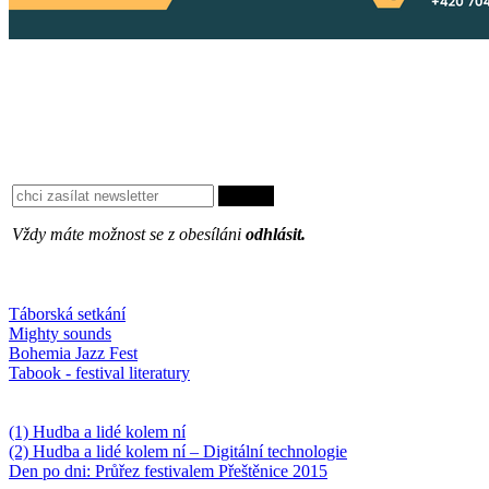
Vždy máte možnost se z obesíláni
odhlásit.
Oblíbené
Táborská setkání
Mighty sounds
Bohemia Jazz Fest
Tabook - festival literatury
Něco k počtení
(1) Hudba a lidé kolem ní
(2) Hudba a lidé kolem ní – Digitální technologie
Den po dni: Průřez festivalem Přeštěnice 2015