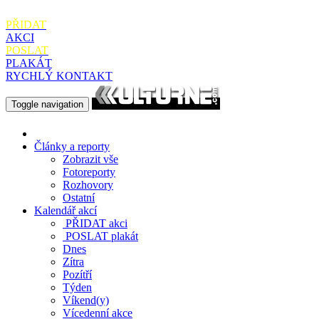
PŘIDAT
AKCI
POSLAT
PLAKÁT
RYCHLÝ KONTAKT
Toggle navigation
Články a reporty
Zobrazit vše
Fotoreporty
Rozhovory
Ostatní
Kalendář akcí
PŘIDAT
akci
POSLAT
plakát
Dnes
Zítra
Pozítří
Týden
Víkend(y)
Vícedenní akce