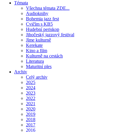
Témata
Všechna témata ZDE...
Audioknihy
Bohemia jazz fest
Cvičím s KB5
Hudební periskop
Jihočeský jazzový festival
Jíme kulturně
Kerekate
Kino a film
Kulturně na cestách
Literatura
Maturitní ples
Archiv
Celý archiv
2025
2024
2023
2022
2021
2020
2019
2018
2017
2016