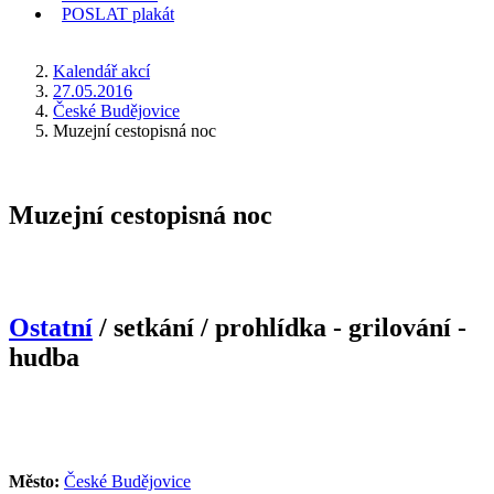
POSLAT
plakát
KDE JSEM
Kalendář akcí
27.05.2016
České Budějovice
Muzejní cestopisná noc
Muzejní cestopisná noc
Ostatní
/ setkání / prohlídka - grilování -
hudba
Město:
České Budějovice