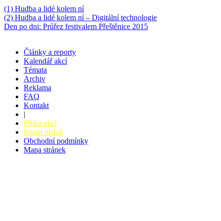
(1) Hudba a lidé kolem ní
(2) Hudba a lidé kolem ní – Digitální technologie
Den po dni: Průřez festivalem Přeštěnice 2015
Články a reporty
Kalendář akcí
Témata
Archiv
Reklama
FAQ
Kontakt
|
Přidat akci
Poslat plakát
Obchodní podmínky
Mapa stránek
v. 3.27 © 2008 - 2026
|
Tvorba webů a webových aplikací -
PETRSYRNY.CZ
Vstupenkový systém - BZUCO.CZ