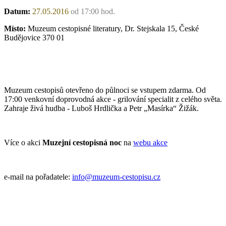
Datum:
27.05.2016
od 17:00 hod.
Místo:
Muzeum cestopisné literatury, Dr. Stejskala 15, České
Budějovice 370 01
Muzeum cestopisů otevřeno do půlnoci se vstupem zdarma. Od
17:00 venkovní doprovodná akce - grilování specialit z celého světa.
Zahraje živá hudba - Luboš Hrdlička a Petr „Masírka“ Žižák.
Více o akci
Muzejní cestopisná noc
na
webu akce
e-mail na pořadatele:
info@muzeum-cestopisu.cz