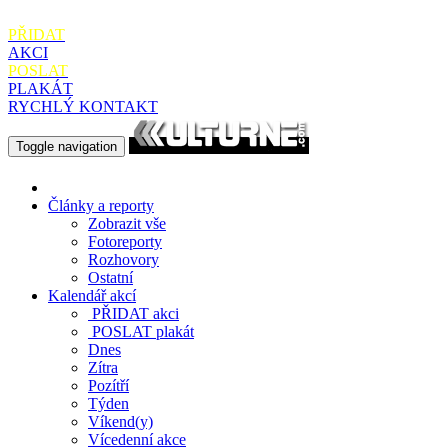
PŘIDAT
AKCI
POSLAT
PLAKÁT
RYCHLÝ KONTAKT
Toggle navigation
Články a reporty
Zobrazit vše
Fotoreporty
Rozhovory
Ostatní
Kalendář akcí
PŘIDAT
akci
POSLAT
plakát
Dnes
Zítra
Pozítří
Týden
Víkend(y)
Vícedenní akce