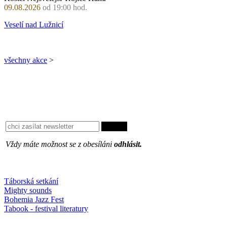
09.08.2026
od 19:00 hod.
Veselí nad Lužnicí
všechny akce
>
Vždy máte možnost se z obesíláni
odhlásit.
Oblíbené
Táborská setkání
Mighty sounds
Bohemia Jazz Fest
Tabook - festival literatury
Něco k počtení