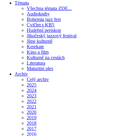
Témata
Všechna témata ZDE...
Audioknihy
Bohemia jazz fest
Cvičím s KB5
Hudební periskop
Jihočeský jazzový festival
Jíme kulturně
Kerekate
Kino a film
Kulturně na cestách
Literatura
Maturitní ples
Archiv
Celý archiv
2025
2024
2023
2022
2021
2020
2019
2018
2017
2016