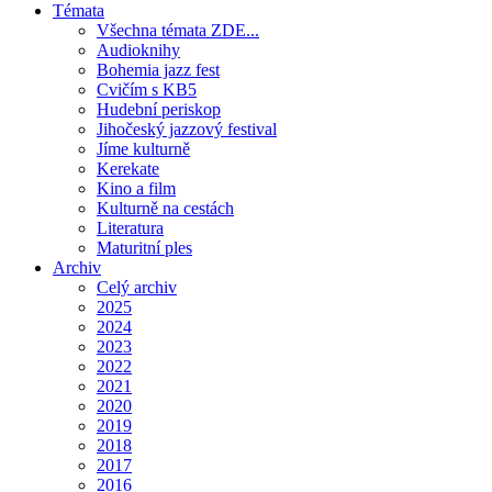
Témata
Všechna témata ZDE...
Audioknihy
Bohemia jazz fest
Cvičím s KB5
Hudební periskop
Jihočeský jazzový festival
Jíme kulturně
Kerekate
Kino a film
Kulturně na cestách
Literatura
Maturitní ples
Archiv
Celý archiv
2025
2024
2023
2022
2021
2020
2019
2018
2017
2016