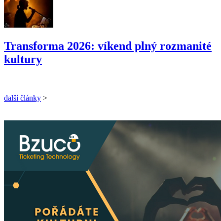
Transforma 2026: víkend plný rozmanité
kultury
další články
>