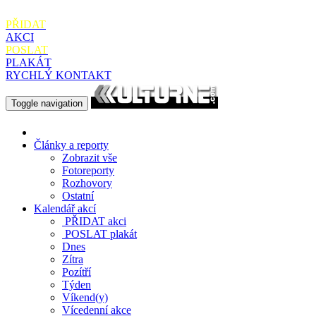
PŘIDAT
AKCI
POSLAT
PLAKÁT
RYCHLÝ KONTAKT
Toggle navigation
Články a reporty
Zobrazit vše
Fotoreporty
Rozhovory
Ostatní
Kalendář akcí
PŘIDAT
akci
POSLAT
plakát
Dnes
Zítra
Pozítří
Týden
Víkend(y)
Vícedenní akce