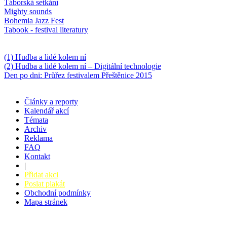
Táborská setkání
Mighty sounds
Bohemia Jazz Fest
Tabook - festival literatury
Něco k počtení
(1) Hudba a lidé kolem ní
(2) Hudba a lidé kolem ní – Digitální technologie
Den po dni: Průřez festivalem Přeštěnice 2015
Články a reporty
Kalendář akcí
Témata
Archiv
Reklama
FAQ
Kontakt
|
Přidat akci
Poslat plakát
Obchodní podmínky
Mapa stránek