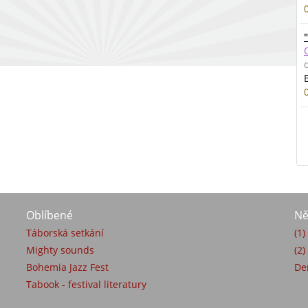
Oblíbené
Ně
Táborská setkání
(1
Mighty sounds
(2)
Bohemia Jazz Fest
De
Tabook - festival literatury