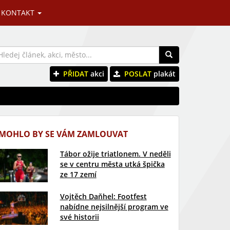
KONTAKT
PŘIDAT
akci
POSLAT
plakát
MOHLO BY SE VÁM ZAMLOUVAT
Tábor ožije triatlonem. V neděli
se v centru města utká špička
ze 17 zemí
Vojtěch Daňhel: Footfest
nabídne nejsilnější program ve
své historii