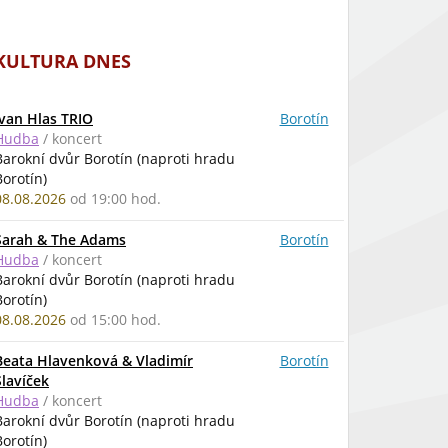
KULTURA DNES
Ivan Hlas TRIO
Borotín
Hudba
/ koncert
Barokní dvůr Borotín (naproti hradu
Borotín)
08.08.2026
od 19:00 hod.
Sarah & The Adams
Borotín
Hudba
/ koncert
Barokní dvůr Borotín (naproti hradu
Borotín)
08.08.2026
od 15:00 hod.
Beata Hlavenková & Vladimír
Borotín
Slavíček
Hudba
/ koncert
Barokní dvůr Borotín (naproti hradu
Borotín)