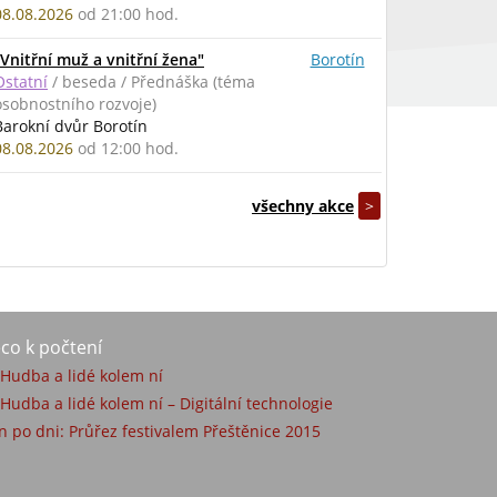
08.08.2026
od 21:00 hod.
"Vnitřní muž a vnitřní žena"
Borotín
Ostatní
/ beseda / Přednáška (téma
osobnostního rozvoje)
Barokní dvůr Borotín
08.08.2026
od 12:00 hod.
všechny akce
>
co k počtení
) Hudba a lidé kolem ní
 Hudba a lidé kolem ní – Digitální technologie
n po dni: Průřez festivalem Přeštěnice 2015