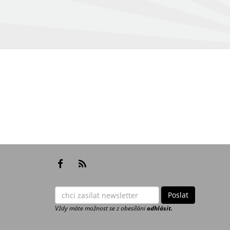
Vždy máte možnost se z obesíláni
odhlásit.