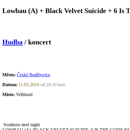
Lowbau (A) + Black Velvet Suicide + 6 Is
Hudba
/ koncert
Město:
České Budějovice
Datum:
11.03.2016
od 20:30 hod.
Místo:
Velbloud
Southern steel night
LOWBAU (A), BLACK VELVET SUICIDE, 6 IS THE GODS 