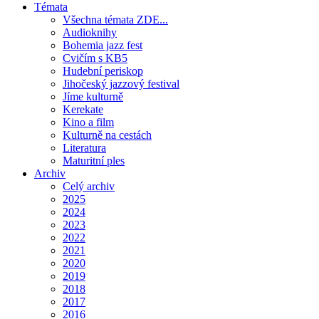
Témata
Všechna témata ZDE...
Audioknihy
Bohemia jazz fest
Cvičím s KB5
Hudební periskop
Jihočeský jazzový festival
Jíme kulturně
Kerekate
Kino a film
Kulturně na cestách
Literatura
Maturitní ples
Archiv
Celý archiv
2025
2024
2023
2022
2021
2020
2019
2018
2017
2016