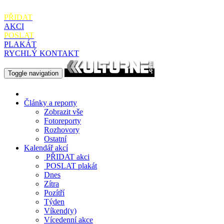
PŘIDAT
AKCI
POSLAT
PLAKÁT
RYCHLÝ KONTAKT
Toggle navigation
Články a reporty
Zobrazit vše
Fotoreporty
Rozhovory
Ostatní
Kalendář akcí
PŘIDAT
akci
POSLAT
plakát
Dnes
Zítra
Pozítří
Týden
Víkend(y)
Vícedenní akce