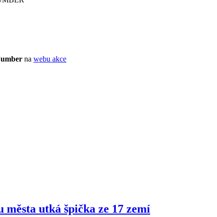
 Number
na
webu akce
ru města utká špička ze 17 zemí