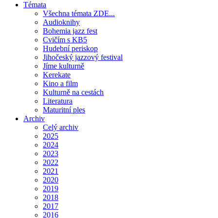
Témata
Všechna témata ZDE...
Audioknihy
Bohemia jazz fest
Cvičím s KB5
Hudební periskop
Jihočeský jazzový festival
Jíme kulturně
Kerekate
Kino a film
Kulturně na cestách
Literatura
Maturitní ples
Archiv
Celý archiv
2025
2024
2023
2022
2021
2020
2019
2018
2017
2016