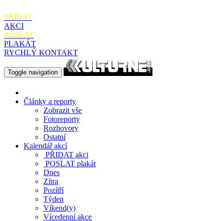
PŘIDAT
AKCI
POSLAT
PLAKÁT
RYCHLÝ KONTAKT
Toggle navigation
Články a reporty
Zobrazit vše
Fotoreporty
Rozhovory
Ostatní
Kalendář akcí
PŘIDAT
akci
POSLAT
plakát
Dnes
Zítra
Pozítří
Týden
Víkend(y)
Vícedenní akce