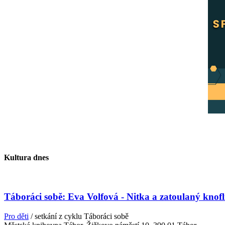
Kultura dnes
Táboráci sobě: Eva Volfová - Nitka a zatoulaný knofl
Pro děti
/ setkání z cyklu Táboráci sobě