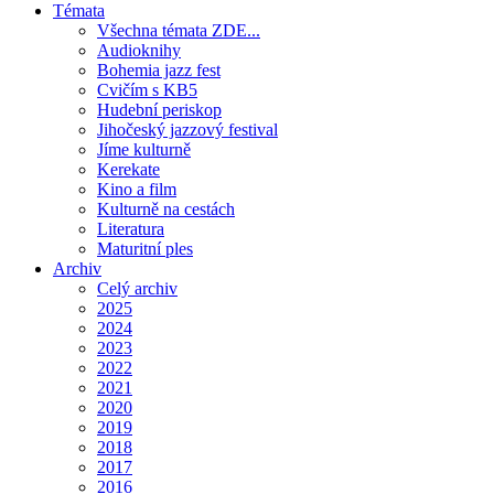
Témata
Všechna témata ZDE...
Audioknihy
Bohemia jazz fest
Cvičím s KB5
Hudební periskop
Jihočeský jazzový festival
Jíme kulturně
Kerekate
Kino a film
Kulturně na cestách
Literatura
Maturitní ples
Archiv
Celý archiv
2025
2024
2023
2022
2021
2020
2019
2018
2017
2016