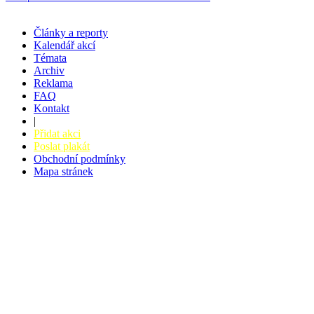
Články a reporty
Kalendář akcí
Témata
Archiv
Reklama
FAQ
Kontakt
|
Přidat akci
Poslat plakát
Obchodní podmínky
Mapa stránek
v. 3.27 © 2008 - 2026
|
Tvorba webů a webových aplikací -
PETRSYRNY.CZ
Vstupenkový systém - BZUCO.CZ