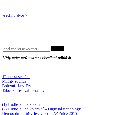
všechny akce
>
Vždy máte možnost se z obesíláni
odhlásit.
Oblíbené
Táborská setkání
Mighty sounds
Bohemia Jazz Fest
Tabook - festival literatury
Něco k počtení
(1) Hudba a lidé kolem ní
(2) Hudba a lidé kolem ní – Digitální technologie
Den po dni: Průřez festivalem Přeštěnice 2015