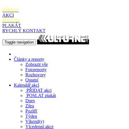
PŘIDAT
AKCI
POSLAT
PLAKÁT
RYCHLÝ KONTAKT
Toggle navigation
Články a reporty
Zobrazit vše
Fotoreporty
Rozhovory
Ostatní
Kalendář akcí
PŘIDAT
akci
POSLAT
plakát
Dnes
Zítra
Pozítří
Týden
Víkend(y)
Vícedenní akce