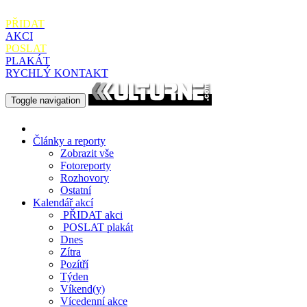
PŘIDAT
AKCI
POSLAT
PLAKÁT
RYCHLÝ KONTAKT
Toggle navigation
Články a reporty
Zobrazit vše
Fotoreporty
Rozhovory
Ostatní
Kalendář akcí
PŘIDAT
akci
POSLAT
plakát
Dnes
Zítra
Pozítří
Týden
Víkend(y)
Vícedenní akce