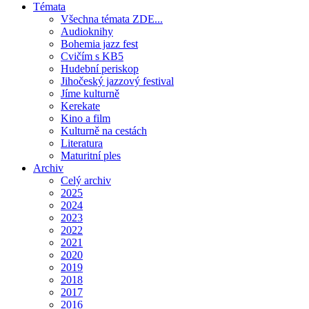
Témata
Všechna témata ZDE...
Audioknihy
Bohemia jazz fest
Cvičím s KB5
Hudební periskop
Jihočeský jazzový festival
Jíme kulturně
Kerekate
Kino a film
Kulturně na cestách
Literatura
Maturitní ples
Archiv
Celý archiv
2025
2024
2023
2022
2021
2020
2019
2018
2017
2016