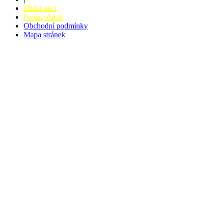
Přidat akci
Poslat plakát
Obchodní podmínky
Mapa stránek
v. 3.27 © 2008 - 2026
|
Tvorba webů a webových aplikací -
PETRSYRNY.CZ
Vstupenkový systém - BZUCO.CZ