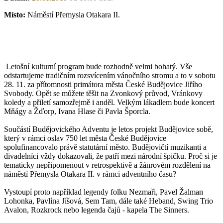
Místo:
Náměstí Přemysla Otakara II.
Letošní kulturní program bude rozhodně velmi bohatý. Vše
odstartujeme tradičním rozsvícením vánočního stromu a to v sobotu
28. 11. za přítomnosti primátora města České Budějovice Jiřího
Svobody. Opět se můžete těšit na Zvonkový průvod, Vránkovy
koledy a přiletí samozřejmě i anděl. Velkým lákadlem bude koncert
Mňágy a Žďorp, Ivana Hlase či Pavla Šporcla.
Součástí Budějovického Adventu je letos projekt Budějovice sobě,
který v rámci oslav 750 let města České Budějovice
spolufinancovalo právě statutární město. Budějovičtí muzikanti a
divadelníci vždy dokazovali, že patří mezi národní špičku. Proč si je
tematicky nepřipomenout v retrospektivě a žánrovém rozdělení na
náměstí Přemysla Otakara II. v rámci adventního času?
Vystoupí proto například legendy folku Nezmaři, Pavel Žalman
Lohonka, Pavlína Jíšová, Sem Tam, dále také Heband, Swing Trio
Avalon, Rozkrock nebo legenda čajů - kapela The Sinners.