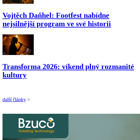
Vojtěch Daňhel: Footfest nabídne
nejsilnější program ve své historii
Transforma 2026: víkend plný rozmanité
kultury
další články
>