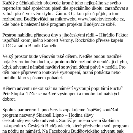
Každý z účinkujících předvede kromě toho nejlepšího ze svého
repertoáru také společnou píseň dle speciálního úkolu: zaranžovat a
zahrát píseň ve svém stylu a žánru. O jakou píseň půjde, o tom
rozhodnou Budějovičáci na mikrowebu www.budejovicesobe.cz,
kde bude k nalezení také program projektu Budějovice sobě.
Pestrou nabídku přinesou dny s jihočeskými rádii – Hitrádio Faktor
uspořádá krom jiného koncert Verony, Rockrádio přiveze kapelu
UDG a rádio Blaník Camélie.
Velký prostor bude věnován také dětem. Neděle budou tradičně
pojaté v rodinném duchu, a proto rodiče rozhodně neudělají chybu,
když adventní náměstí navštíví se svými dětmi právě v neděli. Pro
děti bude připraveno loutkové vystoupení, hraná pohádka nebo
mobilní kino s pásmem pohádek.
Během adventu několikrát na náměstí vystoupí populární kuchař
Petr Stupka. Těšte se na živé vystoupení a mnoho kulinářských
dobrot.
Spolu s partnerem Lipno Servis zopakujeme úspěšný soutěžní
program nazvaný Skiareál Lipno – Hodina slávy
českobudějovického adventu. Soutěž je určena všem školám a
uskupením v Českých Budějovicích, které předvedou svůj program
na pódiu na náměstí. Na Facebooku Budějovického adventu pak