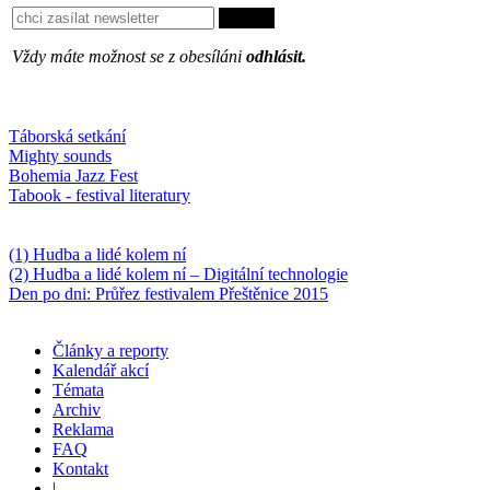
Vždy máte možnost se z obesíláni
odhlásit.
Oblíbené
Táborská setkání
Mighty sounds
Bohemia Jazz Fest
Tabook - festival literatury
Něco k počtení
(1) Hudba a lidé kolem ní
(2) Hudba a lidé kolem ní – Digitální technologie
Den po dni: Průřez festivalem Přeštěnice 2015
Články a reporty
Kalendář akcí
Témata
Archiv
Reklama
FAQ
Kontakt
|