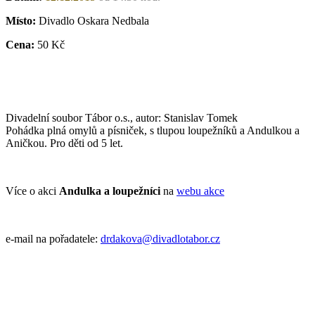
Místo:
Divadlo Oskara Nedbala
Cena:
50 Kč
Divadelní soubor Tábor o.s., autor: Stanislav Tomek
Pohádka plná omylů a písniček, s tlupou loupežníků a Andulkou a
Aničkou. Pro děti od 5 let.
Více o akci
Andulka a loupežníci
na
webu akce
e-mail na pořadatele:
drdakova@divadlotabor.cz