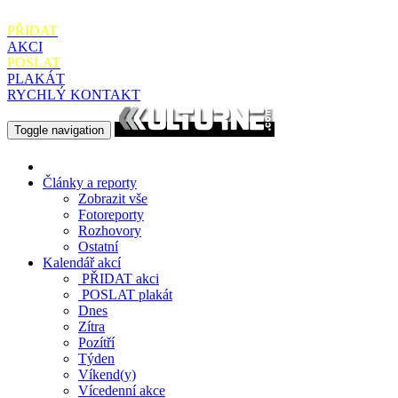
PŘIDAT
AKCI
POSLAT
PLAKÁT
RYCHLÝ KONTAKT
Toggle navigation
Články a reporty
Zobrazit vše
Fotoreporty
Rozhovory
Ostatní
Kalendář akcí
PŘIDAT
akci
POSLAT
plakát
Dnes
Zítra
Pozítří
Týden
Víkend(y)
Vícedenní akce