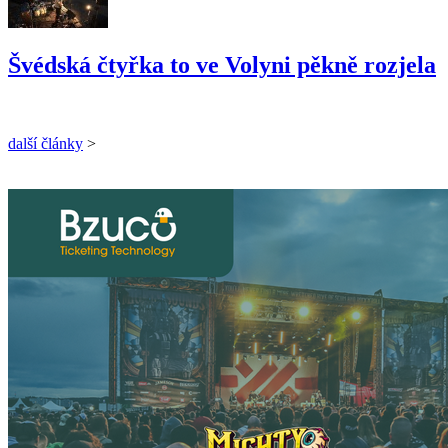
Švédská čtyřka to ve Volyni pěkně rozjela
další články
>