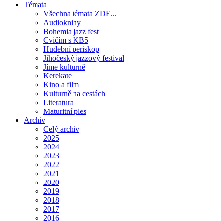
Témata
Všechna témata ZDE...
Audioknihy
Bohemia jazz fest
Cvičím s KB5
Hudební periskop
Jihočeský jazzový festival
Jíme kulturně
Kerekate
Kino a film
Kulturně na cestách
Literatura
Maturitní ples
Archiv
Celý archiv
2025
2024
2023
2022
2021
2020
2019
2018
2017
2016