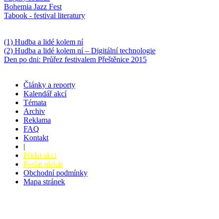
Bohemia Jazz Fest
Tabook - festival literatury
Něco k počtení
(1) Hudba a lidé kolem ní
(2) Hudba a lidé kolem ní – Digitální technologie
Den po dni: Průřez festivalem Přeštěnice 2015
Články a reporty
Kalendář akcí
Témata
Archiv
Reklama
FAQ
Kontakt
|
Přidat akci
Poslat plakát
Obchodní podmínky
Mapa stránek
v. 3.27 © 2008 - 2026
|
Tvorba webů a webových aplikací -