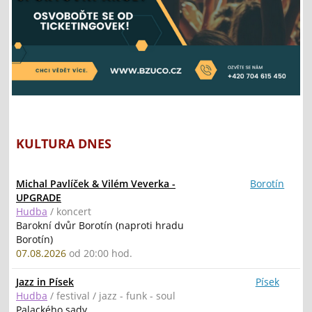
KULTURA DNES
Michal Pavlíček & Vilém Veverka -
Borotín
UPGRADE
Hudba
/ koncert
Barokní dvůr Borotín (naproti hradu
Borotín)
07.08.2026
od 20:00 hod.
Jazz in Písek
Písek
Hudba
/ festival / jazz - funk - soul
Palackého sady