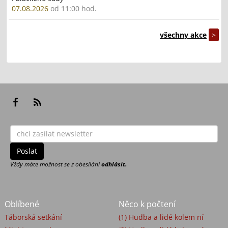
07.08.2026
od 11:00 hod.
všechny akce
>
Vždy máte možnost se z obesíláni
odhlásit.
Oblíbené
Něco k počtení
Táborská setkání
(1) Hudba a lidé kolem ní