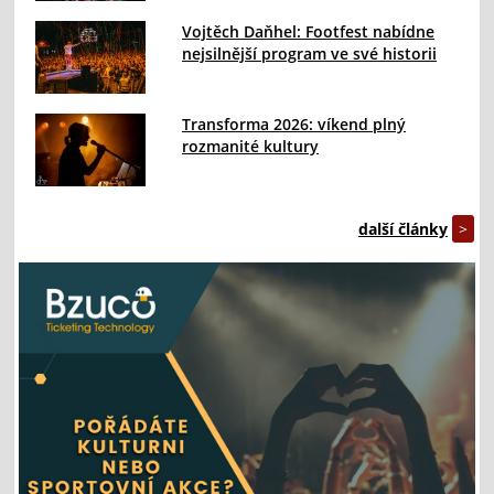
Vojtěch Daňhel: Footfest nabídne
nejsilnější program ve své historii
Transforma 2026: víkend plný
rozmanité kultury
další články
>