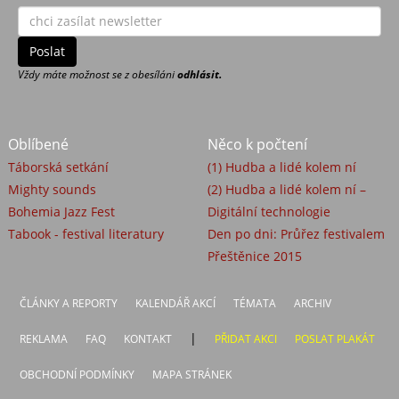
Vždy máte možnost se z obesíláni
odhlásit.
Oblíbené
Něco k počtení
Táborská setkání
(1) Hudba a lidé kolem ní
Mighty sounds
(2) Hudba a lidé kolem ní –
Bohemia Jazz Fest
Digitální technologie
Tabook - festival literatury
Den po dni: Průřez festivalem
Přeštěnice 2015
ČLÁNKY A REPORTY
KALENDÁŘ AKCÍ
TÉMATA
ARCHIV
|
REKLAMA
FAQ
KONTAKT
PŘIDAT AKCI
POSLAT PLAKÁT
OBCHODNÍ PODMÍNKY
MAPA STRÁNEK