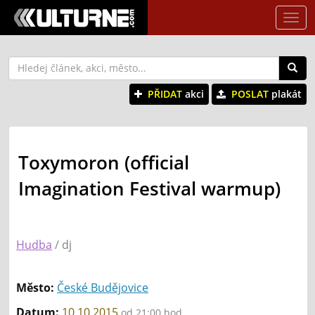
Tog
nav
PŘIDAT
akci
POSLAT
plakát
Toxymoron (official
Imagination Festival warmup)
Hudba
/ dj
Město:
České Budějovice
Datum:
10.10.2015
od 21:00 hod.