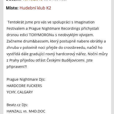
Místo:
Hudební klub K2
Tentokrát jsme pro vás ve spolupráci s Imagination
Festivalem a Prague Nightmare Recordings přichystali
drsnou edici TOXYMORONu s neobvyklým vývojem.
Začneme drum&bassem, který postupně nabere obrátky a
zhruba v polovině noci přejde do crossbreedu, načež ho
vystřídá dále gradující rovný hardcorový nářez. Noční můry
z Prahy přijedou otřást Českými Budějovicemi. Jste
připraveni?!
Prague Nightmare DJs:
HARDCORE FUCKERS
YCHY, CALGARY
Beatz.cz DJs:
HANZALL vs. M4D.DOC