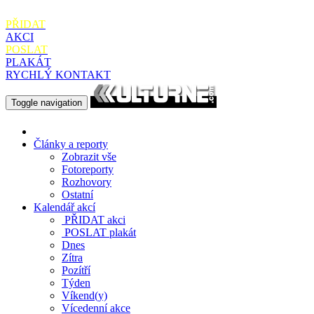
PŘIDAT
AKCI
POSLAT
PLAKÁT
RYCHLÝ KONTAKT
Toggle navigation
Články a reporty
Zobrazit vše
Fotoreporty
Rozhovory
Ostatní
Kalendář akcí
PŘIDAT
akci
POSLAT
plakát
Dnes
Zítra
Pozítří
Týden
Víkend(y)
Vícedenní akce