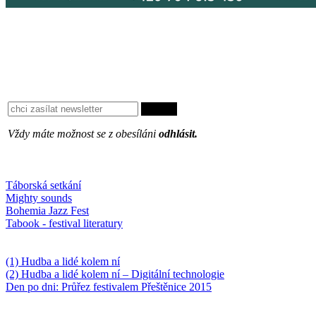
Vždy máte možnost se z obesíláni
odhlásit.
Oblíbené
Táborská setkání
Mighty sounds
Bohemia Jazz Fest
Tabook - festival literatury
Něco k počtení
(1) Hudba a lidé kolem ní
(2) Hudba a lidé kolem ní – Digitální technologie
Den po dni: Průřez festivalem Přeštěnice 2015