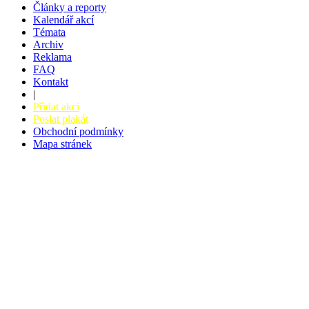
Články a reporty
Kalendář akcí
Témata
Archiv
Reklama
FAQ
Kontakt
|
Přidat akci
Poslat plakát
Obchodní podmínky
Mapa stránek
v. 3.27 © 2008 - 2026
|
Tvorba webů a webových aplikací -
PETRSYRNY.CZ
Vstupenkový systém - BZUCO.CZ