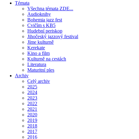
Témata
Všechna témata ZDE...
Audioknihy
Bohemia jazz fest
Cvičím s KB5
Hudební periskop
Jihočeský jazzový festival
Jíme kulturně
Kerekate
Kino a film
Kulturně na cestách
Literatura
Maturitní ples
Archiv
Celý archiv
2025
2024
2023
2022
2021
2020
2019
2018
2017
2016