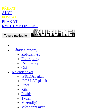
PŘIDAT
AKCI
POSLAT
PLAKÁT
RYCHLÝ KONTAKT
Toggle navigation
Články a reporty
Zobrazit vše
Fotoreporty
Rozhovory
Ostatní
Kalendář akcí
PŘIDAT
akci
POSLAT
plakát
Dnes
Zítra
Pozítří
Týden
Víkend(y)
Vícedenní akce