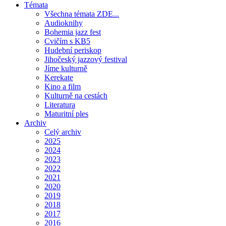
Témata
Všechna témata ZDE...
Audioknihy
Bohemia jazz fest
Cvičím s KB5
Hudební periskop
Jihočeský jazzový festival
Jíme kulturně
Kerekate
Kino a film
Kulturně na cestách
Literatura
Maturitní ples
Archiv
Celý archiv
2025
2024
2023
2022
2021
2020
2019
2018
2017
2016