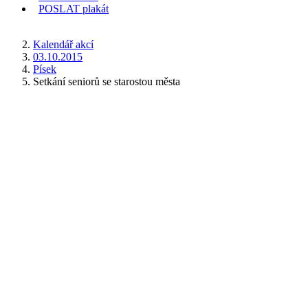
POSLAT
plakát
KDE JSEM
Kalendář akcí
03.10.2015
Písek
Setkání seniorů se starostou města