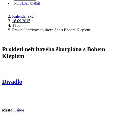
POSLAT
plakát
KDE JSEM
Kalendář akcí
16.09.2015
Tábor
Prokletí nefritového škorpióna s Bobem Kleplem
Prokletí nefritového škorpióna s Bobem
Kleplem
Divadlo
Město:
Tábor