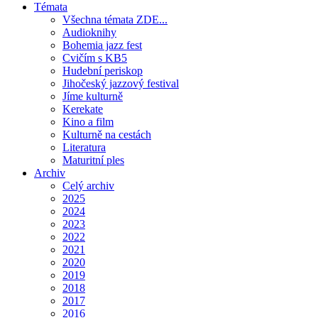
Témata
Všechna témata ZDE...
Audioknihy
Bohemia jazz fest
Cvičím s KB5
Hudební periskop
Jihočeský jazzový festival
Jíme kulturně
Kerekate
Kino a film
Kulturně na cestách
Literatura
Maturitní ples
Archiv
Celý archiv
2025
2024
2023
2022
2021
2020
2019
2018
2017
2016