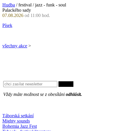
Hudba
/ festival / jazz - funk - soul
Palackého sady
07.08.2026
od 11:00 hod.
Písek
všechny akce
>
Vždy máte možnost se z obesíláni
odhlásit.
Oblíbené
Táborská setkání
Mighty sounds
Bohemia Jazz Fest