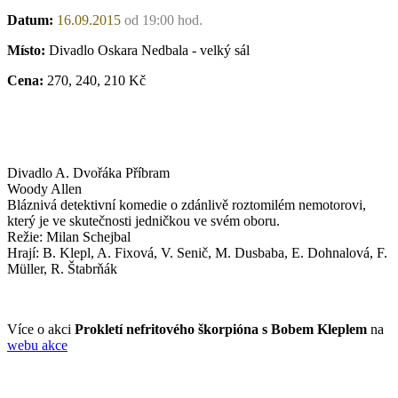
Datum:
16.09.2015
od 19:00 hod.
Místo:
Divadlo Oskara Nedbala - velký sál
Cena:
270, 240, 210 Kč
Divadlo A. Dvořáka Příbram
Woody Allen
Bláznivá detektivní komedie o zdánlivě roztomilém nemotorovi,
který je ve skutečnosti jedničkou ve svém oboru.
Režie: Milan Schejbal
Hrají: B. Klepl, A. Fixová, V. Senič, M. Dusbaba, E. Dohnalová, F.
Müller, R. Štabrňák
Více o akci
Prokletí nefritového škorpióna s Bobem Kleplem
na
webu akce