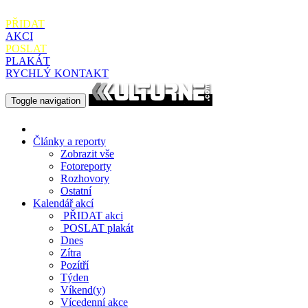
PŘIDAT
AKCI
POSLAT
PLAKÁT
RYCHLÝ KONTAKT
Toggle navigation
Články a reporty
Zobrazit vše
Fotoreporty
Rozhovory
Ostatní
Kalendář akcí
PŘIDAT
akci
POSLAT
plakát
Dnes
Zítra
Pozítří
Týden
Víkend(y)
Vícedenní akce