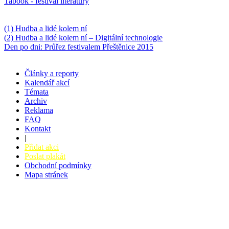
Tabook - festival literatury
Něco k počtení
(1) Hudba a lidé kolem ní
(2) Hudba a lidé kolem ní – Digitální technologie
Den po dni: Průřez festivalem Přeštěnice 2015
Články a reporty
Kalendář akcí
Témata
Archiv
Reklama
FAQ
Kontakt
|
Přidat akci
Poslat plakát
Obchodní podmínky
Mapa stránek
v. 3.27 © 2008 - 2026
|
Tvorba webů a webových aplikací -
PETRSYRNY.CZ
Vstupenkový systém - BZUCO.CZ