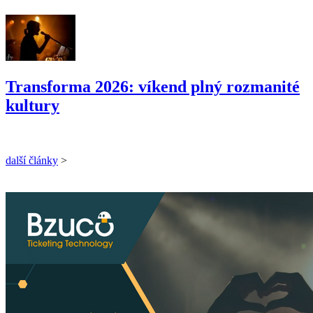
Transforma 2026: víkend plný rozmanité
kultury
další články
>