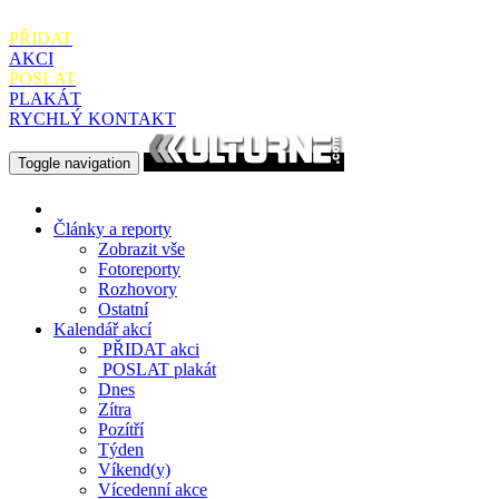
PŘIDAT
AKCI
POSLAT
PLAKÁT
RYCHLÝ KONTAKT
Toggle navigation
Články a reporty
Zobrazit vše
Fotoreporty
Rozhovory
Ostatní
Kalendář akcí
PŘIDAT
akci
POSLAT
plakát
Dnes
Zítra
Pozítří
Týden
Víkend(y)
Vícedenní akce