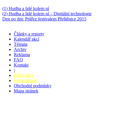
Něco k počtení
(1) Hudba a lidé kolem ní
(2) Hudba a lidé kolem ní – Digitální technologie
Den po dni: Průřez festivalem Přeštěnice 2015
Články a reporty
Kalendář akcí
Témata
Archiv
Reklama
FAQ
Kontakt
|
Přidat akci
Poslat plakát
Obchodní podmínky
Mapa stránek
v. 3.27 © 2008 - 2026
|
Tvorba webů a webových aplikací -
PETRSYRNY.CZ
Vstupenkový systém - BZUCO.CZ