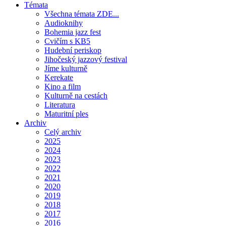
Témata
Všechna témata ZDE...
Audioknihy
Bohemia jazz fest
Cvičím s KB5
Hudební periskop
Jihočeský jazzový festival
Jíme kulturně
Kerekate
Kino a film
Kulturně na cestách
Literatura
Maturitní ples
Archiv
Celý archiv
2025
2024
2023
2022
2021
2020
2019
2018
2017
2016