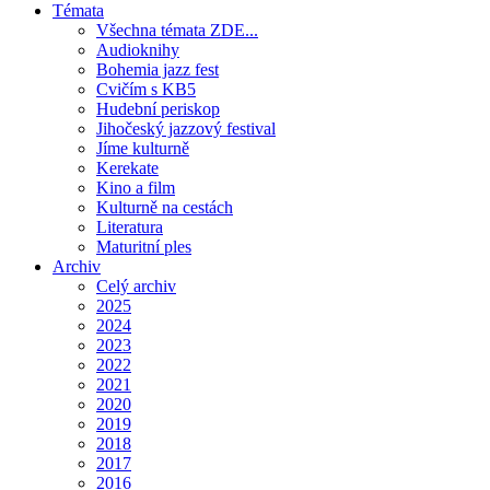
Témata
Všechna témata ZDE...
Audioknihy
Bohemia jazz fest
Cvičím s KB5
Hudební periskop
Jihočeský jazzový festival
Jíme kulturně
Kerekate
Kino a film
Kulturně na cestách
Literatura
Maturitní ples
Archiv
Celý archiv
2025
2024
2023
2022
2021
2020
2019
2018
2017
2016