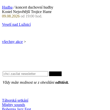
Hudba
/ koncert duchovní hudby
Kostel Nejsvětější Trojice Hamr
09.08.2026
od 19:00 hod.
Veselí nad Lužnicí
všechny akce
>
Vždy máte možnost se z obesíláni
odhlásit.
Oblíbené
Táborská setkání
Mighty sounds
Bohemia Jazz Fest