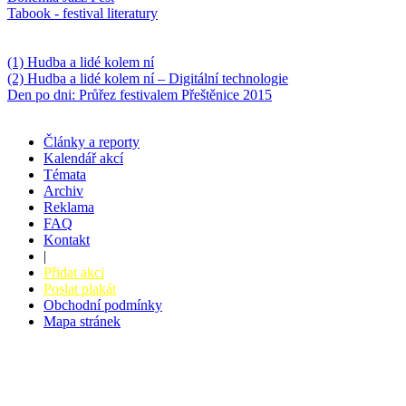
Tabook - festival literatury
Něco k počtení
(1) Hudba a lidé kolem ní
(2) Hudba a lidé kolem ní – Digitální technologie
Den po dni: Průřez festivalem Přeštěnice 2015
Články a reporty
Kalendář akcí
Témata
Archiv
Reklama
FAQ
Kontakt
|
Přidat akci
Poslat plakát
Obchodní podmínky
Mapa stránek
v. 3.27 © 2008 - 2026
|
Tvorba webů a webových aplikací -
PETRSYRNY.CZ