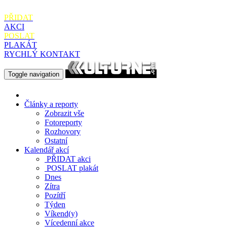
PŘIDAT
AKCI
POSLAT
PLAKÁT
RYCHLÝ KONTAKT
Toggle navigation
Články a reporty
Zobrazit vše
Fotoreporty
Rozhovory
Ostatní
Kalendář akcí
PŘIDAT
akci
POSLAT
plakát
Dnes
Zítra
Pozítří
Týden
Víkend(y)
Vícedenní akce