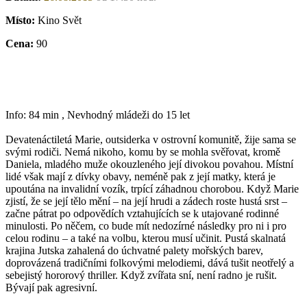
Místo:
Kino Svět
Cena:
90
Info: 84 min , Nevhodný mládeži do 15 let
Devatenáctiletá Marie, outsiderka v ostrovní komunitě, žije sama se
svými rodiči. Nemá nikoho, komu by se mohla svěřovat, kromě
Daniela, mladého muže okouzleného její divokou povahou. Místní
lidé však mají z dívky obavy, neméně pak z její matky, která je
upoutána na invalidní vozík, trpící záhadnou chorobou. Když Marie
zjistí, že se její tělo mění – na její hrudi a zádech roste hustá srst –
začne pátrat po odpovědích vztahujících se k utajované rodinné
minulosti. Po něčem, co bude mít nedozírné následky pro ni i pro
celou rodinu – a také na volbu, kterou musí učinit. Pustá skalnatá
krajina Jutska zahalená do úchvatné palety mořských barev,
doprovázená tradičními folkovými melodiemi, dává tušit neotřelý a
sebejistý hororový thriller. Když zvířata sní, není radno je rušit.
Bývají pak agresivní.