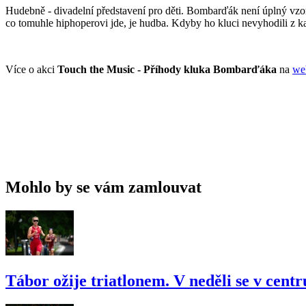
Hudebně - divadelní představení pro děti. Bombarďák není úplný vzor 
co tomuhle hiphoperovi jde, je hudba. Kdyby ho kluci nevyhodili z kap
Více o akci
Touch the Music - Příhody kluka Bombarďáka
na
we
Mohlo by se vám zamlouvat
Tábor ožije triatlonem. V neděli se v cent