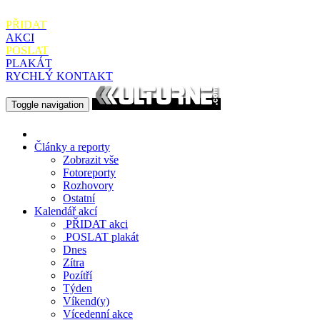
PŘIDAT
AKCI
POSLAT
PLAKÁT
RYCHLÝ KONTAKT
Toggle navigation
Články a reporty
Zobrazit vše
Fotoreporty
Rozhovory
Ostatní
Kalendář akcí
PŘIDAT
akci
POSLAT
plakát
Dnes
Zítra
Pozítří
Týden
Víkend(y)
Vícedenní akce