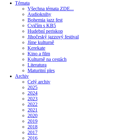
Témata
Všechna témata ZDE...
Audioknihy
Bohemia jazz fest
Cvičím s KB5
Hudební periskop
Jihočeský jazzový festival
Jíme kulturně
Kerekate
Kino a film
Kulturně na cestách
Literatura
Maturitní ples
Archiv
Celý archiv
2025
2024
2023
2022
2021
2020
2019
2018
2017
2016