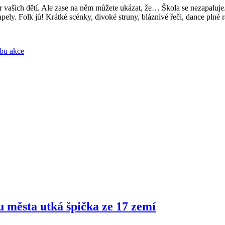
vašich dětí. Ale zase na něm můžete ukázat, že… Škola se nezapaluje. 
ely. Folk jů! Krátké scénky, divoké struny, bláznivé řeči, dance plné 
bu akce
ru města utká špička ze 17 zemí