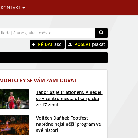
KONTAKT
PŘIDAT
akci
POSLAT
plakát
MOHLO BY SE VÁM ZAMLOUVAT
Tábor ožije triatlonem. V neděli
se v centru města utká špička
ze 17 zemí
Vojtěch Daňhel: Footfest
nabídne nejsilnější program ve
své historii