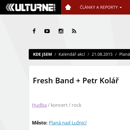
ČLÁNKY A REPORTY
KDE JSEM
Kalendář akcí
21.08.2015
Planá
Fresh Band + Petr Kolář
Hudba
/ koncert / rock
Město:
Planá nad Lužnicí