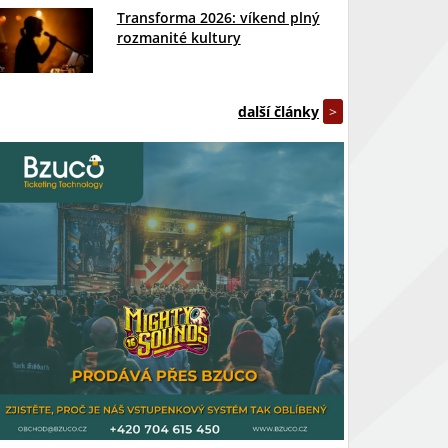
Transforma 2026: víkend plný
rozmanité kultury
další články
>