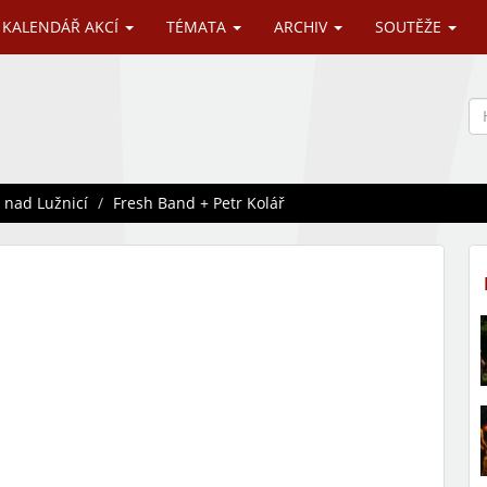
KALENDÁŘ AKCÍ
TÉMATA
ARCHIV
SOUTĚŽE
 nad Lužnicí
Fresh Band + Petr Kolář