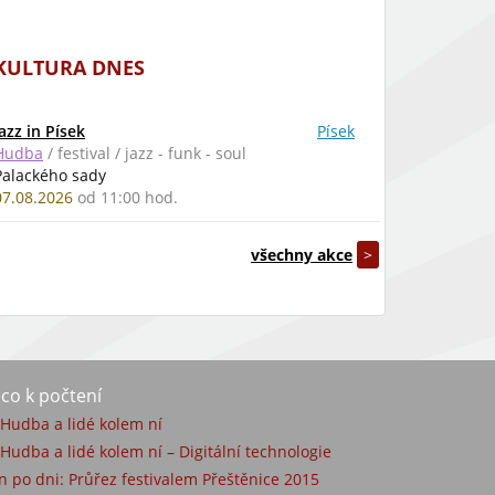
KULTURA DNES
Jazz in Písek
Písek
Hudba
/ festival / jazz - funk - soul
Palackého sady
07.08.2026
od 11:00 hod.
všechny akce
>
co k počtení
) Hudba a lidé kolem ní
 Hudba a lidé kolem ní – Digitální technologie
n po dni: Průřez festivalem Přeštěnice 2015