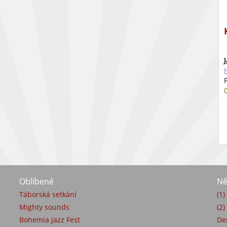
Oblíbené
Ně
Táborská setkání
(1
Mighty sounds
(2)
Bohemia Jazz Fest
De