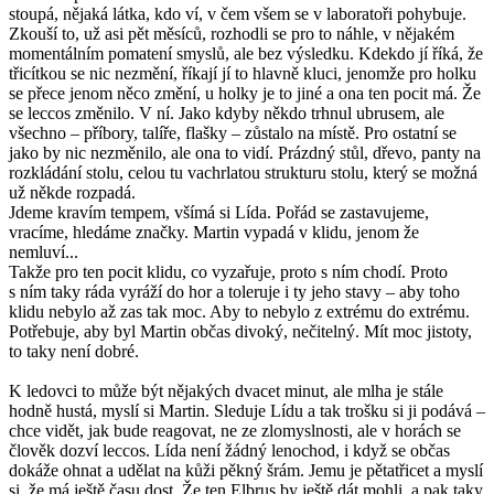
stoupá, nějaká látka, kdo ví, v čem všem se v laboratoři pohybuje.
Zkouší to, už asi pět měsíců, rozhodli se pro to náhle, v nějakém
momentálním pomatení smyslů, ale bez výsledku. Kdekdo jí říká, že
třicítkou se nic nezmění, říkají jí to hlavně kluci, jenomže pro holku
se přece jenom něco změní, u holky je to jiné a ona ten pocit má. Že
se leccos změnilo. V ní. Jako kdyby někdo trhnul ubrusem, ale
všechno – příbory, talíře, flašky – zůstalo na místě. Pro ostatní se
jako by nic nezměnilo, ale ona to vidí. Prázdný stůl, dřevo, panty na
rozkládání stolu, celou tu vachrlatou strukturu stolu, který se možná
už někde rozpadá.
Jdeme kravím tempem, všímá si Lída. Pořád se zastavujeme,
vracíme, hledáme značky. Martin vypadá v klidu, jenom že
nemluví...
Takže pro ten pocit klidu, co vyzařuje, proto s ním chodí. Proto
s ním taky ráda vyráží do hor a toleruje i ty jeho stavy – aby toho
klidu nebylo až zas tak moc. Aby to nebylo z extrému do extrému.
Potřebuje, aby byl Martin občas divoký, nečitelný. Mít moc jistoty,
to taky není dobré.
K ledovci to může být nějakých dvacet minut, ale mlha je stále
hodně hustá, myslí si Martin. Sleduje Lídu a tak trošku si ji podává –
chce vidět, jak bude reagovat, ne ze zlomyslnosti, ale v horách se
člověk dozví leccos. Lída není žádný lenochod, i když se občas
dokáže ohnat a udělat na kůži pěkný šrám. Jemu je pětatřicet a myslí
si, že má ještě času dost. Že ten Elbrus by ještě dát mohli, a pak taky