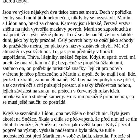
kterou dobyl.
Jsou ve výšce nějakých dva tisíce osm set metrů. Dech v pořádku,
ten by snad mohl jít donekonečna, nikdy by se nezastavil. Martin
s Lídou ano, hned za chatou. Kameny jsou kluzké, čerstvá vrstva
sněhu na nich vytvořila mazlavý povrch. Martin se zaposlouchá a
má pocit, že slyší sněžné pluhy. To už se ale naučil, že hory takhle
duní, jako by byly prázdné. Celý povrch hory se otáčí jako schody
do pražského metra, jen plakety s názvy zastávek chybí. Má rád
atmosféru vysokých hor. To, jak jsou předměty v horách
uspořádané. Tráva, lišejníky, sněžné čepice. Když tu spatří ovci, má
pocit, že ona ví, kam má jít; bezpečně se proplétá úžlabinami,
zatímco on, on potřebuje turistické značky. Její cit pro pohyb
v térenu je něco přirozeného a Martin si myslí, že ho mají i oni, lidé,
jenže ho ztratili, zapomněli na něj. Rád by na ten pohyb zase přišel,
a tak zavírá oči a cítí pulzující prostor, ale taky křečovitost nohou,
jejich závislost na zraku, na prstech v červených rukavicích,
omakávajících studené kameny. Hory mu pokaždé připomenou, co
se musí ještě naučit, co postrádá.
Když se seznámil s Lídou, ona nevěděla o horách nic. Byla jsem
akorát na Sněžce, říkala a cítila se překvapená, že před ním už se tím
chlubit nemůže, že Sněžka je něco jako větší kopec. Když ji vzal
poprvé na výstup, výskala nadšením a byla ráda, že tuhle
nedostatečnost před Martinem v sobě zvládla, zkrotila. Protože si