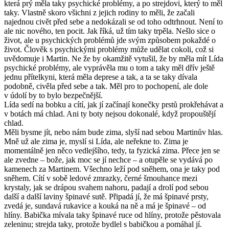
která prý měla taky psychické problémy, a po strejdovi, který to měl
taky. Vlastně skoro všichni z jejich rodiny to měli, že začali
najednou civět před sebe a nedokázali se od toho odtrhnout. Není to
ale nic nového, ten pocit. Jak říká, už tím taky trpěla. Nešlo sice o
život, ale u psychických problémů jde svým způsobem pokaždé o
život. Člověk s psychickými problémy může udělat cokoli, což si
uvědomuje i Martin. Ne že by okamžitě vytušil, že by měla mít Lída
psychické problémy, ale vyprávěla mu o tom a taky měl dřív ještě
jednu přítelkyni, která měla deprese a tak, a ta se taky dívala
podobně, civěla před sebe a tak. Měl pro to pochopení, ale dole
v údolí by to bylo bezpečnější.
Lída sedí na bobku a cítí, jak jí začínají konečky prstů prokřehávat a
v botách má chlad. Ani ty boty nejsou dokonalé, když propouštějí
chlad.
Měli bysme jít, nebo nám bude zima, slyší nad sebou Martinův hlas.
Mně už ale zima je, myslí si Lída, ale neřekne to. Zima je
momentálně jen něco vedlejšího, tedy, ta fyzická zima. Přece jen se
ale zvedne – bože, jak moc se jí nechce – a otupěle se vydává po
kamenech za Martinem. Všechno leží pod sněhem, ona je taky pod
sněhem. Cítí v sobě ledové zmrazky, černé šmouhance mezi
krystaly, jak se drápou svahem nahoru, padají a drolí pod sebou
další a další laviny špinavé sutě. Připadá jí, že má špinavé prsty,
zvedá je, sundavá rukavice a kouká na ně a má je špinavé – od
hlíny. Babička mívala taky špinavé ruce od hlíny, protože pěstovala
zeleninu; strejda taky, protože bydlel s babičkou a pomáhal jí.