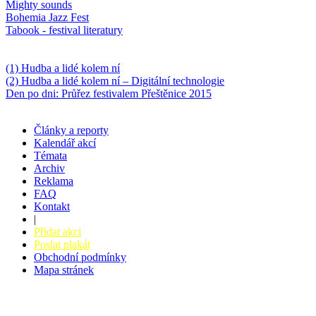
Mighty sounds
Bohemia Jazz Fest
Tabook - festival literatury
Něco k počtení
(1) Hudba a lidé kolem ní
(2) Hudba a lidé kolem ní – Digitální technologie
Den po dni: Průřez festivalem Přeštěnice 2015
Články a reporty
Kalendář akcí
Témata
Archiv
Reklama
FAQ
Kontakt
|
Přidat akci
Poslat plakát
Obchodní podmínky
Mapa stránek