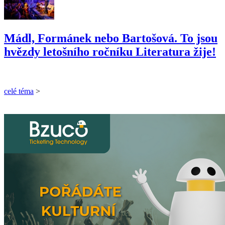
Mádl, Formánek nebo Bartošová. To jsou
hvězdy letošního ročníku Literatura žije!
celé téma
>