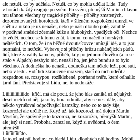
ale netuší, co by udělala. Netuší, co by mohla udělat Lída. Tady
v horách každý reaguje po svém. Po svém, přemýšlí Martin a hlavou
mu táhnou všechny ty tragické příběhy – příběhy zmatených,
dezorientovaných horolezců, kteří v šíleném rozpoložení umrzli ve
sněhu a nikdo je už nenašel, nebo je našli dlouho poté, zatuhlé
v podivné směsici zčernalé kůže a hlubokých, vpadlých očí. Nechce
to vědět, nechce se k tomu znát, k tomu, co načetl o horských
neštěstích. O tom, že i na běžné dvoutisícovce umírají lidé, a to jsou
normální, to netřeští. Vybavuje si příběhy hrůzu nahánějících pádů,
lidí, které zavalily kameny, příběh, kdy po jednom člověku (a to se
stalo v Alpách) nezbylo nic, nenašli ho, jen jeho bundu a to bylo
všechno. A dodneška ho nenašli, dodneška tam někde leží, pod sutí,
nebo v ledu. Vidí lidi zkroucené mrazem, stačí do nich udeřit a
rozpadnou se, rozsypou, rozšklebené, potrhané tváře, které odhalilo
jarní tání. Představuje si Lídu, ne, to nedokáže.
Lííííííííííííííído, křičí, má ale pocit, že jeho hlas zaniká už nějakých
deset metrů od něj, jako by hora odmítla, aby se nesl dále, aby
někdo vyrušoval odpočívající kamzíky, nebo co to tady žije,
kozorožci ale určitě ne. Když už, tak kozorozi, má dojem Martin.
Myslím, že správně je to kozorozi, ne kozorožci, přemýšlí Martin,
ale jistý si není. Proboha, zarazí se, když si uvědomí, o čem
přemýšlí.
Líííííííííííído.
Je to už asi půl hodiny, co hledá Lídu, dlouhých půl hodiny. Mobil