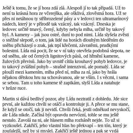
Ještě k tomu, že se jí hora zdá zlá. Alespoň jí to tak připadá. Už to
není ta krásná hora ze včerejška, ale ošklivá, zlověstná hora. Už se
přes ni netáhnou ty stříbrozelené pásy a v ledovci ten ultramarínový
nádech, který je v přírodě tak vzácný, tak vzácný. Dneska je
ledovec určitě tmavý, černý, kdyby nebyla mlha, určitě by takový
byl. A kameny – jak jsou ostré, duní to pod nimi. Lída slyšela zvěsti
o sněžné slepotě, o tom, jak lidé na horách dlouhým hleděním do
sněhu přicházejí o zrak, jak trpí křečemi, závratěmi, prudkými
bolestmi. Lída má pocit, že se v ní taky otevřela podobná slepota, ne
od sněhu, ale od černých lignitových pásů, od hřmění kamene,
žulových převisů. Jako by uvnitř cítila krouhavý pohyb ledovce, je
to takový zvláštní pohyb – strašně intenzivní, ale pomalý. Lída se
plouží mezi kamením, mlha před ní, mlha za ní, jako by hrála
nějakou dětskou hru na schovávanou, ale se vším. I s věcmi, i sama
se sebou. Tam u toho kamene tě zapikám, slyší Lída a natahuje
v hrůze ruce.
Martin si dává bedlivý pozor, aby Lídu neztratil z dohledu. Jde sice
první, ale každou chvíli se otáčí a kontroluje ji. A přece se mu stane,
že když se otočí, tak ji nevidí. Chvíli čeká, jestli odněkud nevyskočí,
ale Lída nikde. Začíná být opravdu nervózní, tohle se mu ještě
nestalo. Zavolá na ni, ale hlasem mlha rozhánět nejde. To už si
vyzkoušel. Zakřičí, jeho vlastní hlas ho překvapí – ten tón, který je
zoufalejší, než by si myslel. Zakřičí ještě jednou a pak se vydá