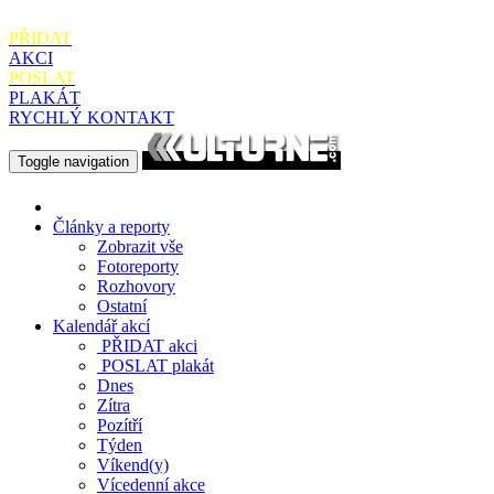
PŘIDAT
AKCI
POSLAT
PLAKÁT
RYCHLÝ KONTAKT
Toggle navigation
Články a reporty
Zobrazit vše
Fotoreporty
Rozhovory
Ostatní
Kalendář akcí
PŘIDAT
akci
POSLAT
plakát
Dnes
Zítra
Pozítří
Týden
Víkend(y)
Vícedenní akce