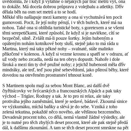
uvědomila, že i když ji vytáhne o nějakých pár tisíc metrů výš, ona
to dokáže. Má docela dobrou průpravu z volejbalu a atletiky. Dřív
dělala běh na osm set metrů a to se hodí.
Měkké tělo našlapuje mezi kameny a ona si vychutnává ten pocit
gumovosti. Pocit, že její nohy pérují, i v těch bufech, které má na
nohou. Také ona si oblíbila turistické boty, s goretexem a se všemi
těmi serepetičkami, které způsobí, že když si je navlékne, cítí se
bezpečně, silně. Zvlášt má-li pouze šortky. Jejím hubeným a
opáleným nohám kotníkové boty sluší, stejně jako to má ráda u
Martina, který má taky pěkné nohy – svalnaté, stále malinko
přikrčené v kolenou. A když si vezme krosnu a spatří se v odrazu, ať
už vody nebo zrcadla, nedá na ten obrys dopustit. Nahoře i dole
široká a mezi tím ty dvě pružné nohy; z jejichž hubenosti měla dřív
mindráky, ale teď, teď jsou plné sebevědomí, jako pštrosí běhy, které
dovedou na otevřeném prostranství trhnout koně.
S Martinem spolu mají za sebou Mont Blanc, asi další dvě
čtyřtisícovky ve švýcarských a francouzských Alpách a pak taky
východ – Triglav, Rodopy a tak. Je to pro ni relax, ale taky
protiváha jejího zaměstnání, které je sedavé, bádavé. Zkoumá sinice
ve výzkumáku, míchá baňky a slévá je do sebe. Vzniká z toho
zelená tekutina, pokaždé něco nového, ale většinou bezcenného.
Devadesát procent toho, co dělá, nemá vlastně žádné výsledky, ale
je to nutné pro těch zbylých deset procent, které ale pak stejně předá
dál, k dalšímu zkoumání. A tam se těch deset procent smrskne na pět