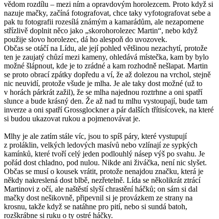
vědom rozdílu – mezi ním a opravdovým horolezcem. Proto když si
nazuje mačky, začíná fotografovat, chce taky vyfotografovat sebe a
pak tu fotografii rozesílá známým a kamarádům, ale nezapomene
střízlivě doplnit něco jako „skorohorolezec Martin“, nebo když
použije slovo horolezec, dá ho alespoň do uvozovek.
Občas se otáčí na Lídu, ale její pohled většinou nezachytí, protože
ten je zaujatý chůzí mezi kameny, ohledává místečka, kam by bylo
možné šlápnout, kde je to zrádné a kam rozhodně nešlapat. Martin
se proto obrací zpátky dopředu a ví, že až dolezou na vrchol, stejně
nic neuvidí, protože všude je mlha. Je ale taky dost možné (už to
v horách párkrát zažil), že se mlha najednou roztrhne a oni spatří
slunce a bude krásný den. Že až nad tu mlhu vystoupají, bude tam
inverze a oni spatří Grossglockner a pár dalších třítisícovek, na které
si budou ukazovat rukou a pojmenovávat je.
Mlhy je ale zatím stále víc, jsou to spíš páry, které vystupují
z proláklin, velkých ledových masívů nebo vzlínají ze sypkých
kamínků, které tvoří celý jeden podlouhlý násep výš po svahu. Je
pořád dost chladno, pod nulou. Nikde ani živáčka, není nic slyšet.
Občas se musí o kousek vrátit, protože nenajdou značku, která je
někdy nakreslená dost blbě, nezřetelně. Lída se několikrát ztrácí
Martinovi z očí, ale naštěstí slyší chrastění háčků; on sám si dal
mačky dost nešikovně, připevnil si je provázkem ze strany na
krosnu, takže když se natáhne pro pití, nebo si sundá batoh,
rozškrábne si ruku o ty ostré háčky.