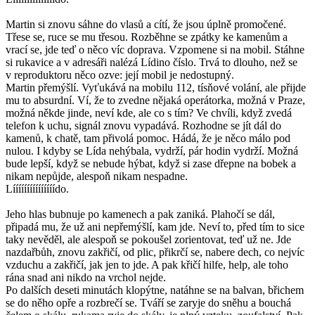
Martin si znovu sáhne do vlasů a cítí, že jsou úplně promočené.
Třese se, ruce se mu třesou. Rozběhne se zpátky ke kamenům a
vrací se, jde teď o něco víc doprava. Vzpomene si na mobil. Stáhne
si rukavice a v adresáři nalézá Lídino číslo. Trvá to dlouho, než se
v reproduktoru něco ozve: její mobil je nedostupný.
Martin přemýšlí. Vyťukává na mobilu 112, tísňové volání, ale přijde
mu to absurdní. Ví, že to zvedne nějaká operátorka, možná v Praze,
možná někde jinde, neví kde, ale co s tím? Ve chvíli, když zvedá
telefon k uchu, signál znovu vypadává. Rozhodne se jít dál do
kamenů, k chatě, tam přivolá pomoc. Hádá, že je něco málo pod
nulou. I kdyby se Lída nehýbala, vydrží, pár hodin vydrží. Možná
bude lepší, když se nebude hýbat, když si zase dřepne na bobek a
nikam nepůjde, alespoň nikam nespadne.
Lííííííííííííííído.
Jeho hlas bubnuje po kamenech a pak zaniká. Plahočí se dál,
připadá mu, že už ani nepřemýšlí, kam jde. Neví to, před tím to sice
taky nevěděl, ale alespoň se pokoušel zorientovat, teď už ne. Jde
nazdařbůh, znovu zakřičí, od plic, přikrčí se, nabere dech, co nejvíc
vzduchu a zakřičí, jak jen to jde. A pak křičí hilfe, help, ale toho
rána snad ani nikdo na vrchol nejde.
Po dalších deseti minutách klopýtne, natáhne se na balvan, břichem
se do něho opře a rozbrečí se. Tváří se zaryje do sněhu a bouchá