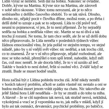
Lídin výraz se nemění. Sedí dál na bobku. Nakonec se ovládne.
Dobře, kývne na Martina. Kývne sice na Martina, ale zároveň
v sobě něco skousne. Vůbec tomu nerozumí, ale je to něco
sesbíraného z delšího časového období. To se tak stává. Dlouho,
dlouho nic, nějaký pocit v člověku dříme, možná roste, a po třeba i
delší době to uzraje a pak se to odpoutá. Lída to cítí právě teď,
neumí to pojmenovat, ví jen, že to není příjemné. Že by nejraději
seděla na bobku a nedělala vůbec nic. Martin se na ni dívá a tak
trochu jí rozumí. Ne tomu, že tam chce sedět, ale že se už delší dobu
něco připravovalo, že Lída neměla v posledních týdnech vůbec
žádnou emocionální vlnu, že jela pořád ve stejném tempu, ve stejné
náladě, jako by s ní vnější svět vůbec nic nedělal, a tak trochu cítil,
co to znamená. Že se v ní něco připravuje, nějaké rozhodnutí, ale
moc se toho nebál, přemýšlel o tom spíš letmě, nahodile, když měl
čas, což moc neměl. Je ale docela blbý, že to v ní uzrálo až teď.
Takhle v horách to není dobré, řešit si osobní věci. Zvlášť když se
ztratili. Bude se muset hodně snažit.
Hora začíná být z Lídina pohledu trochu zlá. Ještě nikdy neměli
v horách takový problém, ačkoli se zatím vlastně nic nestalo a oni se
budou možná muset jenom vrátit zpátky na chatu. Nic takového ale
ještě žádná hora Lídě neudělala – že by se ztratili a do toho ta mlha.
A hlavně – že se cítí najednou tak nesvá, tak strašně nesvá, neklidná,
vykolejená a vrací se jí vzpomínka na to, jak měla v mládí, když jí
bylo asi tak osmnáct, devatenáct, psychické problémy, po babičce,