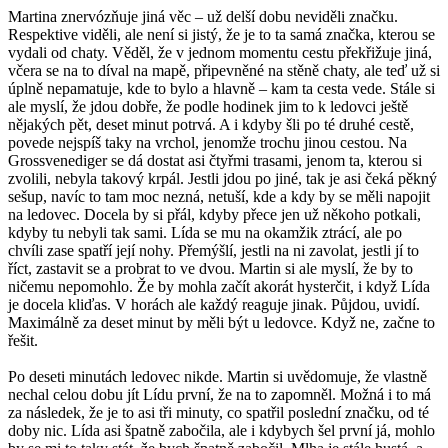
Martina znervózňuje jiná věc – už delší dobu neviděli značku.
Respektive viděli, ale není si jistý, že je to ta samá značka, kterou se
vydali od chaty. Věděl, že v jednom momentu cestu překřižuje jiná,
včera se na to díval na mapě, připevněné na stěně chaty, ale teď už si
úplně nepamatuje, kde to bylo a hlavně – kam ta cesta vede. Stále si
ale myslí, že jdou dobře, že podle hodinek jim to k ledovci ještě
nějakých pět, deset minut potrvá. A i kdyby šli po té druhé cestě,
povede nejspíš taky na vrchol, jenomže trochu jinou cestou. Na
Grossvenediger se dá dostat asi čtyřmi trasami, jenom ta, kterou si
zvolili, nebyla takový krpál. Jestli jdou po jiné, tak je asi čeká pěkný
sešup, navíc to tam moc nezná, netuší, kde a kdy by se měli napojit
na ledovec. Docela by si přál, kdyby přece jen už někoho potkali,
kdyby tu nebyli tak sami. Lída se mu na okamžik ztrácí, ale po
chvíli zase spatří její nohy. Přemýšlí, jestli na ni zavolat, jestli jí to
říct, zastavit se a probrat to ve dvou. Martin si ale myslí, že by to
ničemu nepomohlo. Že by mohla začít akorát hysterčit, i když Lída
je docela kliďas. V horách ale každý reaguje jinak. Půjdou, uvidí.
Maximálně za deset minut by měli být u ledovce. Když ne, začne to
řešit.
Po deseti minutách ledovec nikde. Martin si uvědomuje, že vlastně
nechal celou dobu jít Lídu první, že na to zapomněl. Možná i to má
za následek, že je to asi tři minuty, co spatřil poslední značku, od té
doby nic. Lída asi špatně zabočila, ale i kdybych šel první já, mohlo