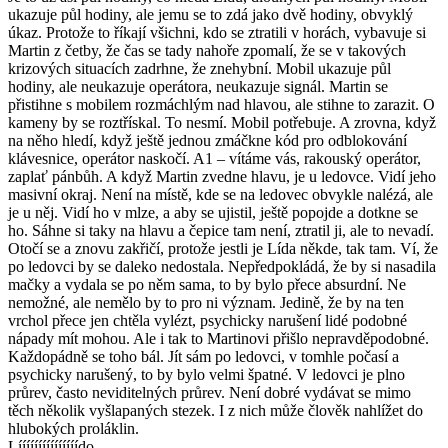
ukazuje půl hodiny, ale jemu se to zdá jako dvě hodiny, obvyklý
úkaz. Protože to říkají všichni, kdo se ztratili v horách, vybavuje si
Martin z četby, že čas se tady nahoře zpomalí, že se v takových
krizových situacích zadrhne, že znehybní. Mobil ukazuje půl
hodiny, ale neukazuje operátora, neukazuje signál. Martin se
přistihne s mobilem rozmáchlým nad hlavou, ale stihne to zarazit. O
kameny by se roztřískal. To nesmí. Mobil potřebuje. A zrovna, když
na něho hledí, když ještě jednou zmáčkne kód pro odblokování
klávesnice, operátor naskočí. A1 – vítáme vás, rakouský operátor,
zaplať pánbůh. A když Martin zvedne hlavu, je u ledovce. Vidí jeho
masivní okraj. Není na místě, kde se na ledovec obvykle nalézá, ale
je u něj. Vidí ho v mlze, a aby se ujistil, ještě popojde a dotkne se
ho. Sáhne si taky na hlavu a čepice tam není, ztratil ji, ale to nevadí.
Otočí se a znovu zakřičí, protože jestli je Lída někde, tak tam. Ví, že
po ledovci by se daleko nedostala. Nepředpokládá, že by si nasadila
mačky a vydala se po něm sama, to by bylo přece absurdní. Ne
nemožné, ale nemělo by to pro ni význam. Jedině, že by na ten
vrchol přece jen chtěla vylézt, psychicky narušení lidé podobné
nápady mít mohou. Ale i tak to Martinovi přišlo nepravděpodobné.
Každopádně se toho bál. Jít sám po ledovci, v tomhle počasí a
psychicky narušený, to by bylo velmi špatné. V ledovci je plno
průrev, často neviditelných průrev. Není dobré vydávat se mimo
těch několik vyšlapaných stezek. I z nich může člověk nahlížet do
hlubokých proláklin.
Lííííííííííííííído.