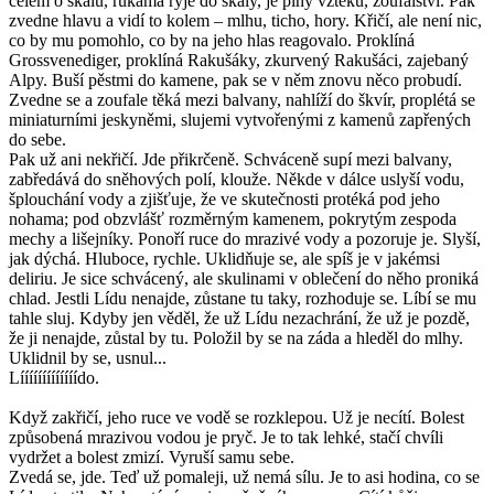
čelem o skálu, rukama ryje do skály, je plný vzteku, zoufalství. Pak
zvedne hlavu a vidí to kolem – mlhu, ticho, hory. Křičí, ale není nic,
co by mu pomohlo, co by na jeho hlas reagovalo. Proklíná
Grossvenediger, proklíná Rakušáky, zkurvený Rakušáci, zajebaný
Alpy. Buší pěstmi do kamene, pak se v něm znovu něco probudí.
Zvedne se a zoufale těká mezi balvany, nahlíží do škvír, proplétá se
miniaturními jeskyněmi, slujemi vytvořenými z kamenů zapřených
do sebe.
Pak už ani nekřičí. Jde přikrčeně. Schváceně supí mezi balvany,
zabředává do sněhových polí, klouže. Někde v dálce uslyší vodu,
šplouchání vody a zjišťuje, že ve skutečnosti protéká pod jeho
nohama; pod obzvlášť rozměrným kamenem, pokrytým zespoda
mechy a lišejníky. Ponoří ruce do mrazivé vody a pozoruje je. Slyší,
jak dýchá. Hluboce, rychle. Uklidňuje se, ale spíš je v jakémsi
deliriu. Je sice schvácený, ale skulinami v oblečení do něho proniká
chlad. Jestli Lídu nenajde, zůstane tu taky, rozhoduje se. Líbí se mu
tahle sluj. Kdyby jen věděl, že už Lídu nezachrání, že už je pozdě,
že ji nenajde, zůstal by tu. Položil by se na záda a hleděl do mlhy.
Uklidnil by se, usnul...
Lííííííííííííído.
Když zakřičí, jeho ruce ve vodě se rozklepou. Už je necítí. Bolest
způsobená mrazivou vodou je pryč. Je to tak lehké, stačí chvíli
vydržet a bolest zmizí. Vyruší samu sebe.
Zvedá se, jde. Teď už pomaleji, už nemá sílu. Je to asi hodina, co se