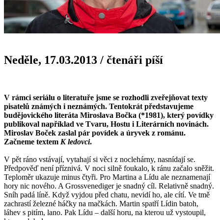
Neděle, 17.03.2013
/
čtenáři píší
V rámci seriálu o literatuře jsme se rozhodli zveřejňovat texty
pisatelů známých i neznámých. Tentokrát představujeme
budějovického literáta Miroslava Bočka (*1981), který povídky
publikoval například ve Tvaru, Hostu i Literárních novinách.
Miroslav Boček zaslal pár povídek a úryvek z románu.
Začneme textem
K ledovci
.
V pět ráno vstávají, vytahají si věci z noclehárny, nasnídají se.
Předpověď není příznivá. V noci silně foukalo, k ránu začalo sněžit.
Teploměr ukazuje minus čtyři. Pro Martina a Lídu ale neznamenají
hory nic nového. A Grossvenediger je snadný cíl. Relativně snadný.
Sníh padá líně. Když vyjdou před chatu, nevidí ho, ale cítí. Ve tmě
zachrastí železné háčky na mačkách. Martin spatří Lídin batoh,
láhev s pitím, lano. Pak Lídu – další horu, na kterou už vystoupil,