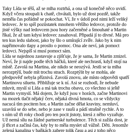
Taky Lída se těší, až se mlha roztrhá, a ona už konečně něco uvidí.
Když včera stoupali k chatě, chvátali, bylo už dost pozdě, takže
neměla čas pořádně se pokochat. Ví, že v údolí pod nimi leží veliký
ledovec. Je to spíš pozůstatek mnohem většího ledovce, protože do
jisté výšky nad ledovcem jsou hory začerněné a šmouhaté a Martin
říkal, že až tam kdysi ledovec zasahoval. Připadá jí to divné. Má pro
ten kus ledu slabost, jako by šlo o umírající zvíře. Jako by k nim
napřimovalo tlapy a prosilo o pomoc. Ona ale neví, jak pomoct
ledovci. Nejspíš si musí pomoct sám.
Lída se najednou zastavuje a zjišťuje, že je sama, že Martin zmizel.
Neví, že ji najde podle těch háčků, které ale nechrastí, když stojí na
místě. Zavolá na Martina, ale nikdo se neozývá. Jestli se ta mlha
nerozptýlí, bude mít trochu strach. Rozptýlit by se mohla, ale
předpověď nebyla příznivá. Zavolá znovu, ale místo odpovědi spatří
Martinovu siluetu. Přibližuje se k ní. Asi se rozhodl, že nebude
mluvit, myslí si Lída a má tak trochu obavu, co všechno si ještě
Martin vymyslí. Má dojem, že když jsou v horách, začne Martinovi
na mozek tlačit nějaký červ, nějaká divná hmota, co se vždycky
nacucá tím pocitem hor, a Martin začne dělat kraviny, nemluví,
uzavírá se do sebe, nebo je zase v rauši a pádí strašně rychle. A to
s ním už tři roky chodí pro ten pocit jistoty, která z něho vyzařuje.
Už nemá sílu na žádné partnerské turbulence. Těch si zažila dost, je
jí třicet a začíná čas, kdy by to měla myslet už vážně. Děti. Jenomže
zelená kapalina v baňkách zabere tolik času a asi z toho něco