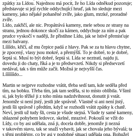
zpátky za Lídou. Najednou má pocit, že ho Lída odněkud pozoruje;
představuje si její rychle oddychující hruď, jak ho sleduje mezi
kameny, jako nějaké pohaněné zvíře, jako glum, mrzké, proradné
zvíře.
Lído, zakřičí, ale nic. Propátrává kameny, mele sebou ze strany na
stranu, jednou dokonce skočí za kámen, oddychuje za ním a pak
prudce vyskočí v naději, že přistihne Lídu, jak se lstivě přemisťuje
mezi balvany.
Líííído, křičí, až mu čepice padá z hlavy. Pak se za tu hlavu chytne,
je zpocený, vlasy jsou mokré, a přemýšlí. To je dobré, to je dobré,
šeptá si. Musí to být dobré, šeptá si. Lída se neztratí, najdu ji,
dovedu ji do chaty, říká a je to předsevzetí. Nikdy si předsevzetí
nedával, tak s tím může začít. Možná je nejvyšší čas.
Lííííííído...
Martin se nejprve rozhodne vrátit, třeba sedí tam, kde seděla před
tím, na bobku. Třeba tím, jak tam seděla, si to místo oblíbila. Všiml
si, jak bylo těžké ji z toho místa nadzdvihnout, donutit ji vstát.
Jenomže si není jistý, jestli jde správně. Vlastně si ani není jistý,
jestli šli správně i předtím, když se rozhodli vrátit zpátky k chatě.
Neví, jestli už tudy šli, cesta je všude stejná. Všude ty samé kameny,
shlazené pohybem ledovce, skelné, mrazivé. Pokouší se vžít do
Lídy, co by asi udělala, zná ji, docela dobře, jenomže ji nezná
v takovém stavu, tak se snaží vybavit, jak se chovala jeho bývalá; ta
s těmi problémy, co by asi v podobné situaci udělala ona. Bohužel