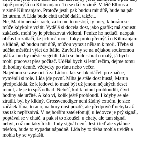
tajně pomýšlí na Kilimanjaro. To se dá i v zimě. V létě Elbrus a
v zimě Kilimanjaro. Protože jestli pak budou mít dítě, bude na pár
let utrum. A Lída bude chtít určitě další, takže...
Ne, Martin nemá strach, za to mu to nestojí, ty hory, k horám se
může kdykoliv vrátit. Vydělá si docela dost, jako grafik; má spoustu
zakázek, mohl by je přehazovat vidlemi. Peníze ho netlačí, naopak,
občas ho zatlačí, že jich má moc. Taky proto přemýšlí o Kilimanjaru
a klidně, až budou mít dítě, můžou vyrazit někam k moři. Třeba si
udělat měsíční výlet do Itálie. Zavřeli by se na nějakou soukromou
pláž a tam by měsíc vegetili. Lída se bude starat o malý, já bych
mohl pracovat přes počítač. Udělal bych si letní režim, dejme tomu
tři hodiny denně, vždycky po ránu nebo večer.
Najednou se zase ocitá za Lídou. Jak se tak otáčeli po značce,
vyměnili si role. Lída jde první. Mlha je stále dost hustá, Martin
předpokládá, že k ledovci to musí být už jenom nějakých deset
minut, ale je to spíš odhad. Netuší, kolik minut probloudili, čtvrt
hodiny ale určitě. A kdo ví, kolik ještě probloudí. I kdyby se ale
ztratili, byl by klidný. Grossvenediger není žádný extrém, je sice
začátek října, to ano, na hory dost pozdě, ale předpověď nebyla až
zas tak nepříznivá. V nejhorším zatelefonují, u ledovce je prý signál,
poptával se v chatě, a pak si to zkoušel, u chaty, ale tam signál
nebyl, což mu taky řekli: Tady signál není. Jestli teď ale vytáhne
telefon, bude to vypadat nápadně. Lída by to třeba mohla uvidět a
mohla by se vyplašit.