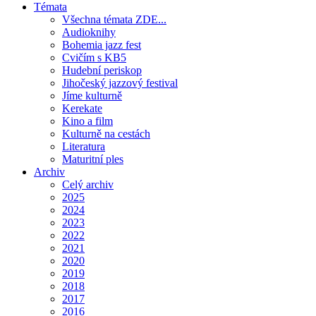
Témata
Všechna témata ZDE...
Audioknihy
Bohemia jazz fest
Cvičím s KB5
Hudební periskop
Jihočeský jazzový festival
Jíme kulturně
Kerekate
Kino a film
Kulturně na cestách
Literatura
Maturitní ples
Archiv
Celý archiv
2025
2024
2023
2022
2021
2020
2019
2018
2017
2016