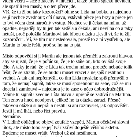
viděli včera – sice ztracený v mracích, takže přímo špičku neviděli,
ale spatřili ten masív, a o ten přece jde.
Víš, že tu žijou taky kozorožci? ohne se Lída na bobku a najednou
se jí nechce zvednout; cítí únavu, vstávali přece jen brzy a přece jen
to byl včera dost náročný výstup. Nechce se jí čekat na mlhu, až
opadne, nejraději by tu jen tak seděla a čekala, ani neví na co a taky
netuší, proč položila Martinovi tak blbou otázku „jestli ví, že tu žijí
kozorožci“. Ví, že tím nic nesledovala, prostě to z ní vystřelilo, ale
Martin to bude řešit, proč se ho na to ptá.
Místo odpovědi si ji Martin ale jenom tak přeměří a zakroutí hlavou,
aby se ujistil, že je v pořádku, že je to stále on, kdo ovládá svoje
tělo. A taky je rád, že je Lída tak trochu mimo, protože nebude tolik
řešit, že se ztratili, že se budou muset vracet a nejspíš nestihnou
vrchol. A tak ani nepřemýšlí, co tím Lída myslela; spíš přemýšlí o
tom, že nemají signál, takže se musí spolehnout na sebe, což se mu
docela i zamlouvá – najednou je to zase o něco dobrodružnější.
Máme tu signál? zvedne Lída hlavu a upřeně se zadívá na Martina.
Ten znovu hned neodpoví, jelikož ho ta otázka zarazí. Přesně
takovou otázku si nepřál a nestihl si ani rozmyslet, jak odpovědět.
Jestli jí má lhát, nebo říct pravdu.
Nemáme.
V Lídině obličeji se objeví zoufalé vzepětí, Martin očekává slovní
útok, ale místo toho se její tvář zkřiví do ještě většího šklebu.
Budeme se muset vrátit. Vrchol už asi nestihnem.