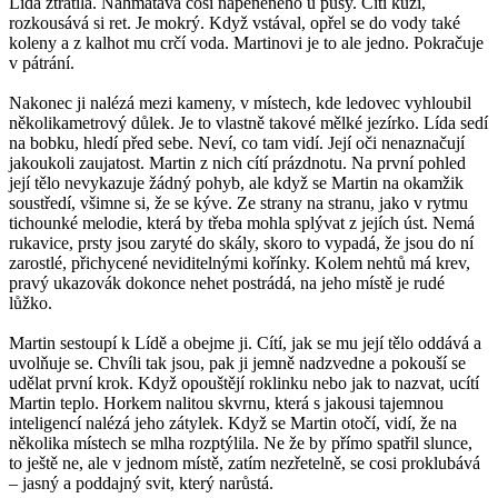
Lída ztratila. Nahmatává cosi napěněného u pusy. Cítí kůži,
rozkousává si ret. Je mokrý. Když vstával, opřel se do vody také
koleny a z kalhot mu crčí voda. Martinovi je to ale jedno. Pokračuje
v pátrání.
Nakonec ji nalézá mezi kameny, v místech, kde ledovec vyhloubil
několikametrový důlek. Je to vlastně takové mělké jezírko. Lída sedí
na bobku, hledí před sebe. Neví, co tam vidí. Její oči nenaznačují
jakoukoli zaujatost. Martin z nich cítí prázdnotu. Na první pohled
její tělo nevykazuje žádný pohyb, ale když se Martin na okamžik
soustředí, všimne si, že se kýve. Ze strany na stranu, jako v rytmu
tichounké melodie, která by třeba mohla splývat z jejích úst. Nemá
rukavice, prsty jsou zaryté do skály, skoro to vypadá, že jsou do ní
zarostlé, přichycené neviditelnými kořínky. Kolem nehtů má krev,
pravý ukazovák dokonce nehet postrádá, na jeho místě je rudé
lůžko.
Martin sestoupí k Lídě a obejme ji. Cítí, jak se mu její tělo oddává a
uvolňuje se. Chvíli tak jsou, pak ji jemně nadzvedne a pokouší se
udělat první krok. Když opouštějí roklinku nebo jak to nazvat, ucítí
Martin teplo. Horkem nalitou skvrnu, která s jakousi tajemnou
inteligencí nalézá jeho zátylek. Když se Martin otočí, vidí, že na
několika místech se mlha rozptýlila. Ne že by přímo spatřil slunce,
to ještě ne, ale v jednom místě, zatím nezřetelně, se cosi proklubává
– jasný a poddajný svit, který narůstá.