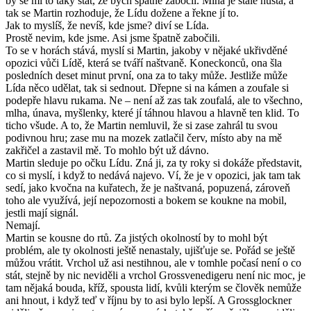
by se mi to taky stát, že bych špatně zabočil. Mlha je stále hustá, a
tak se Martin rozhoduje, že Lídu dožene a řekne jí to.
Jak to myslíš, že nevíš, kde jsme? diví se Lída.
Prostě nevim, kde jsme. Asi jsme špatně zabočili.
To se v horách stává, myslí si Martin, jakoby v nějaké ukřivděné
opozici vůči Lídě, která se tváří naštvaně. Koneckonců, ona šla
posledních deset minut první, ona za to taky může. Jestliže může
Lída něco udělat, tak si sednout. Dřepne si na kámen a zoufale si
podepře hlavu rukama. Ne – není až zas tak zoufalá, ale to všechno,
mlha, únava, myšlenky, které jí táhnou hlavou a hlavně ten klid. To
ticho všude. A to, že Martin nemluvil, že si zase zahrál tu svou
podivnou hru; zase mu na mozek zatlačil červ, místo aby na mě
zakřičel a zastavil mě. To mohlo být už dávno.
Martin sleduje po očku Lídu. Zná ji, za ty roky si dokáže představit,
co si myslí, i když to nedává najevo. Ví, že je v opozici, jak tam tak
sedí, jako kvočna na kuřatech, že je naštvaná, popuzená, zároveň
toho ale využívá, její nepozornosti a bokem se koukne na mobil,
jestli mají signál.
Nemají.
Martin se kousne do rtů. Za jistých okolností by to mohl být
problém, ale ty okolnosti ještě nenastaly, ujišťuje se. Pořád se ještě
můžou vrátit. Vrchol už asi nestihnou, ale v tomhle počasí není o co
stát, stejně by nic neviděli a vrchol Grossvenedigeru není nic moc, je
tam nějaká bouda, kříž, spousta lidí, kvůli kterým se člověk nemůže
ani hnout, i když teď v říjnu by to asi bylo lepší. A Grossglockner