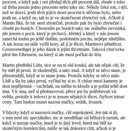
procent, a když pak i oni předají těch pět procent dál, zbude z toho
už třeba jenom jedno procento nebo taky nic. Někdy čeká rok, i dýl,
než se dozví, jestli těch jejích deset procent k něčemu bylo, nebo
jestli ne, a když ne, tak to je ve skutečnosti zbytečný rok. Ačkoli jí
Martin říká, že nic není zbytečné, protože pak by bylo zbytečné i
chodit po horách. Chozením po horách taky nic reálného nevzniká,
jde jenom o pocit, který je prchavý, křehký a který v nás jenom
zanechá touhu po ještě dalším, podobném pocitu, nejlépe silnějším.
A tak lezou na stále vyšší hory, až jí je třicet, Martinovi pětatřicet.
Grossvenediger je jeho dárek k jejím třicetinám. Taková chuťovka
před tím Elbrusem, na který si ale musí počkat do léta.
Martin předbíhá Lídu, sice se na ni rád kouká, ale tak nějak cítí, že
by měl jít první. Je zkušenější, a taky muž. A když se něco stane, je
přirozenější, když se to stane jemu. Protože kdyby se něco stalo
Lídě a šla by jako první, vyčítal by si to. A chůze mezi kameny je
dost nepříjemná – vachrlatá, na sněhu to klouže a je pořád ještě dost
tma. Víc tma, než si představoval, přece jen by potřebovali víc
světla, protože k ledovci je to jenom nějakých třicet, čtyřicet minut
cesty. Tam budou muset nazout mačky, sedák, úvazek.
Vždycky když si nazouvá mačky, cítí uspokojení. Jen tak si jít,
v tom není nic speciálního, nic je neodlišuje od běžných turistů, ale
když si nazuje mačky, hned je to jiný level; hned má blíž ke
skutečným horolezcům, může se tak dokonce cítit, ačkoli si je