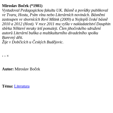
Miroslav Boček (*1981)
Vystudoval Pedagogickou fakultu UK. Básně a povídky publikoval
ve Tvaru, Hostu, Psím vínu nebo Literárních novinách. Básněmi
zastoupen ve sbornících Reví Mítink (2009) a Nejlepší české básně
2010 a 2012 (Host). V roce 2011 mu vyšla v nakladatelství Dauphin
sbírka Některé mraky letí pomaleji. Člen jihočeského sdružení
autorů Literární buňka a multikulturního divadelního spolku
Barevný děti.
Žije v Dobčicích u Českých Budějovic.
‹
›
×
Autor:
Miroslav Boček
Téma:
Literatura