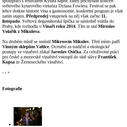
spolupráci s festivalem Kytara napříč žánry přichystán koncert
světového kytarového virtuóza Dylana Fowlera. Festival se pak
lehce dotkne historie vína a gastronomie, konkrétní program je však
zatím utajen.
Předprodej
vstupenek na něj však začne
11.
listopadu
. Světová degustátorská špička se následně vrátila do
Prahy, kde rozhodla o
Vinaři roku 2014
. Tím se stal
Miroslav
Volařík z Mikulova
.
Na druhém místě se umístil
Mikrosvín Mikulov
. Třetí místo patří
Vinným sklepům Valtice
. Ocenění za tradiční a ekologické
postupy ve vinařství získal
Jaroslav Osička
. Za celoživotní práci
pro české a moravské vinařství vstoupil do síně slávy
František
Kupsa
ze Žernoseckého vinařství.
‹
›
×
Fotografie