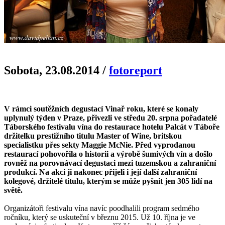
Sobota, 23.08.2014
/
fotoreport
V rámci soutěžních degustací Vinař roku, které se konaly
uplynulý týden v Praze, přivezli ve středu 20. srpna pořadatelé
Táborského festivalu vína do restaurace hotelu Palcát v Táboře
držitelku prestižního titulu Master of Wine, britskou
specialistku přes sekty Maggie McNie. Před vyprodanou
restaurací pohovořila o historii a výrobě šumivých vín a došlo
rovněž na porovnávací degustaci mezi tuzemskou a zahraniční
produkcí. Na akci ji nakonec přijeli i její další zahraniční
kolegové, držitelé titulu, kterým se může pyšnit jen 305 lidí na
světě.
Organizátoři festivalu vína navíc poodhalili program sedmého
ročníku, který se uskuteční v březnu 2015. Už 10. října je ve