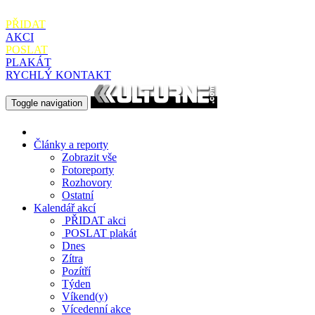
PŘIDAT
AKCI
POSLAT
PLAKÁT
RYCHLÝ KONTAKT
Toggle navigation
Články a reporty
Zobrazit vše
Fotoreporty
Rozhovory
Ostatní
Kalendář akcí
PŘIDAT
akci
POSLAT
plakát
Dnes
Zítra
Pozítří
Týden
Víkend(y)
Vícedenní akce