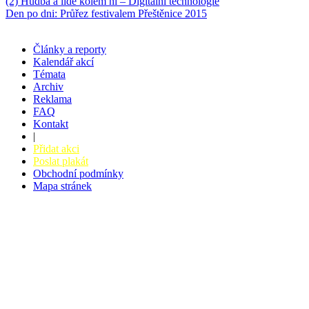
(2) Hudba a lidé kolem ní – Digitální technologie
Den po dni: Průřez festivalem Přeštěnice 2015
Články a reporty
Kalendář akcí
Témata
Archiv
Reklama
FAQ
Kontakt
|
Přidat akci
Poslat plakát
Obchodní podmínky
Mapa stránek
v. 3.27 © 2008 - 2026
|
Tvorba webů a webových aplikací -
PETRSYRNY.CZ
Vstupenkový systém - BZUCO.CZ