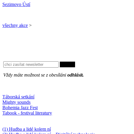
Sezimovo Ústí
všechny akce
>
Vždy máte možnost se z obesíláni
odhlásit.
Oblíbené
Táborská setkání
Mighty sounds
Bohemia Jazz Fest
Tabook - festival literatury
Něco k počtení
(1) Hudba a lidé kolem ní