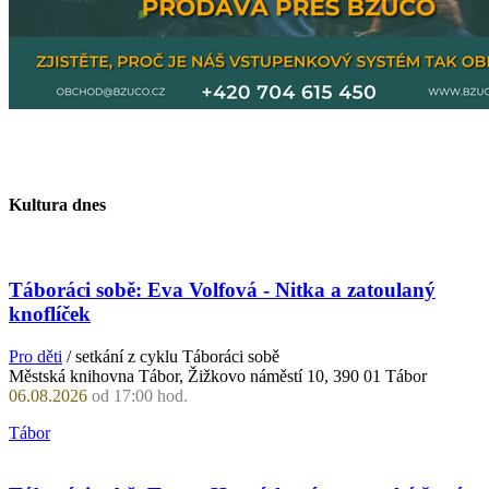
Kultura dnes
Táboráci sobě: Eva Volfová - Nitka a zatoulaný
knoflíček
Pro děti
/ setkání z cyklu Táboráci sobě
Městská knihovna Tábor, Žižkovo náměstí 10, 390 01 Tábor
06.08.2026
od 17:00 hod.
Tábor