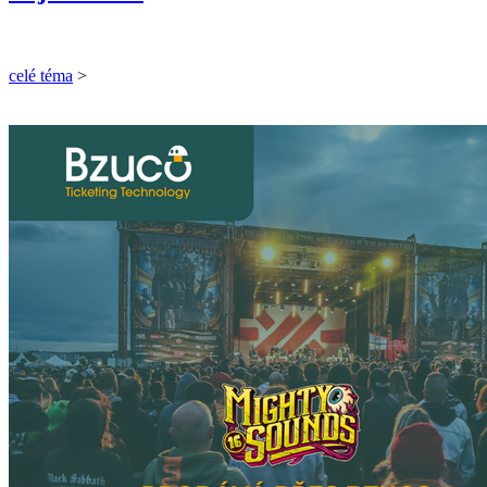
celé téma
>