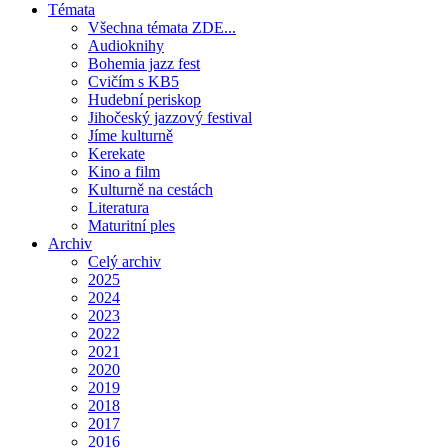
Témata
Všechna témata ZDE...
Audioknihy
Bohemia jazz fest
Cvičím s KB5
Hudební periskop
Jihočeský jazzový festival
Jíme kulturně
Kerekate
Kino a film
Kulturně na cestách
Literatura
Maturitní ples
Archiv
Celý archiv
2025
2024
2023
2022
2021
2020
2019
2018
2017
2016