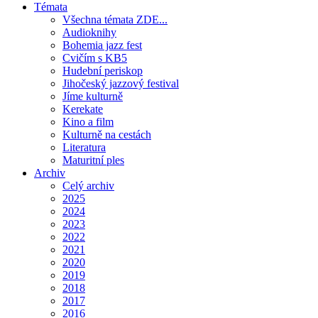
Témata
Všechna témata ZDE...
Audioknihy
Bohemia jazz fest
Cvičím s KB5
Hudební periskop
Jihočeský jazzový festival
Jíme kulturně
Kerekate
Kino a film
Kulturně na cestách
Literatura
Maturitní ples
Archiv
Celý archiv
2025
2024
2023
2022
2021
2020
2019
2018
2017
2016