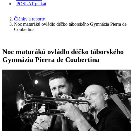
POSLAT
plakát
KDE JSEM
Články a reporty
Noc maturáků ovládlo déčko táborského Gymnázia Pierra de
Coubertina
Noc maturáků ovládlo déčko táborského
Gymnázia Pierra de Coubertina