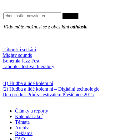
Vždy máte možnost se z obesíláni
odhlásit.
Oblíbené
Táborská setkání
Mighty sounds
Bohemia Jazz Fest
Tabook - festival literatury
Něco k počtení
(1) Hudba a lidé kolem ní
(2) Hudba a lidé kolem ní – Digitální technologie
Den po dni: Průřez festivalem Přeštěnice 2015
Články a reporty
Kalendář akcí
Témata
Archiv
Reklama
FAQ