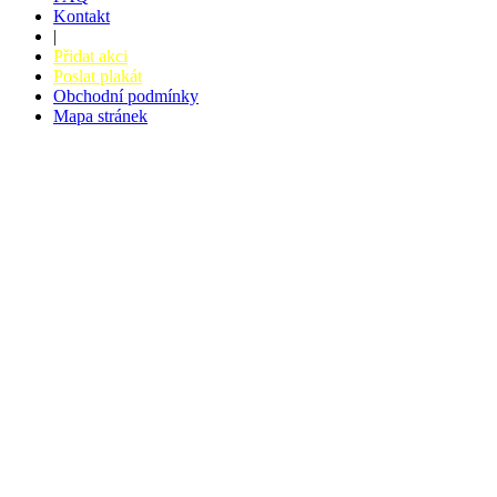
Kontakt
|
Přidat akci
Poslat plakát
Obchodní podmínky
Mapa stránek
v. 3.27 © 2008 - 2026
|
Tvorba webů a webových aplikací -
PETRSYRNY.CZ
Vstupenkový systém - BZUCO.CZ