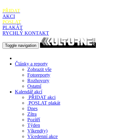
PŘIDAT
AKCI
POSLAT
PLAKÁT
RYCHLÝ KONTAKT
Toggle navigation
Články a reporty
Zobrazit vše
Fotoreporty
Rozhovory
Ostatní
Kalendář akcí
PŘIDAT
akci
POSLAT
plakát
Dnes
Zítra
Pozítří
Týden
Víkend(y)
Vícedenní akce