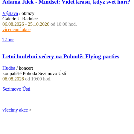
Adama Jílek - Mindset: Vidět krásu, když svět hoří?
Výstava
/ obrazy
Galerie U Radnice
06.08.2026 - 25.10.2026
od 10:00 hod.
vícedenní akce
Tábor
Letní hudební večery na Pohodě: Flying parties
Hudba
/ koncert
koupaliště Pohoda Sezimovo Ústí
06.08.2026
od 19:00 hod.
Sezimovo Ústí
všechny akce
>