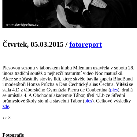
Čtvrtek, 05.03.2015
/
fotoreport
Plesovou sezonu v táborském klubu Milenium uzavřela v sobotu 28.
února tradiční soutěž o nejhezčí maturitní video Noc maturáků.
Akce se zúčastnily stovky lidí, které skvěle bavila kapela BlueBand
i moderátoři Honza Průcha a Dan Čechtický alias Čechťa.
Vítězi
se
stala 4.D z táborského Gymnázia Pierra de Coubertina (
ples
), druhá
se umístila 4. A Obchodní akademie Tábor, třetí 4.Lb ze Střední
průmyslové školy stojní a stavební Tábor (
ples
). Celkové výsledky
zde
.
‹
›
×
Fotografie