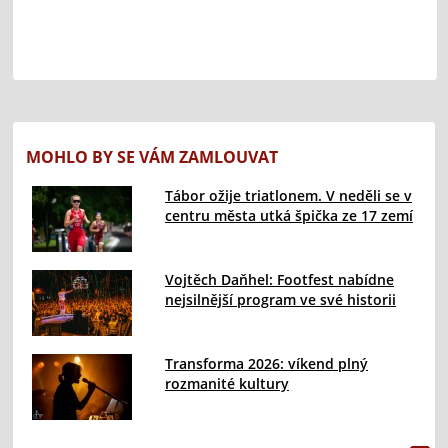
MOHLO BY SE VÁM ZAMLOUVAT
Tábor ožije triatlonem. V neděli se v
centru města utká špička ze 17 zemí
Vojtěch Daňhel: Footfest nabídne
nejsilnější program ve své historii
Transforma 2026: víkend plný
rozmanité kultury