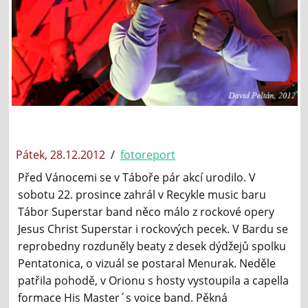
Pátek, 28.12.2012
/
fotoreport
Před Vánocemi se v Táboře pár akcí urodilo. V
sobotu 22. prosince zahrál v Recykle music baru
Tábor Superstar band něco málo z rockové opery
Jesus Christ Superstar i rockových pecek. V Bardu se
reprobedny rozduněly beaty z desek dýdžejů spolku
Pentatonica, o vizuál se postaral Menurak. Neděle
patřila pohodě, v Orionu s hosty vystoupila a capella
formace His Master´s voice band. Pěkná