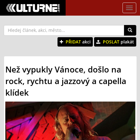
Tog
nav
PŘIDAT
akci
POSLAT
plakát
Než vypukly Vánoce, došlo na
rock, rychtu a jazzový a capella
klídek