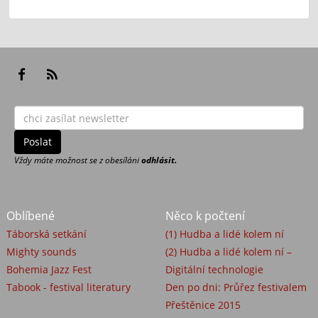
Vždy máte možnost se z obesíláni
odhlásit.
Oblíbené
Něco k počtení
Táborská setkání
(1) Hudba a lidé kolem ní
Mighty sounds
(2) Hudba a lidé kolem ní –
Bohemia Jazz Fest
Digitální technologie
Tabook - festival literatury
Den po dni: Průřez festivalem
Přeštěnice 2015