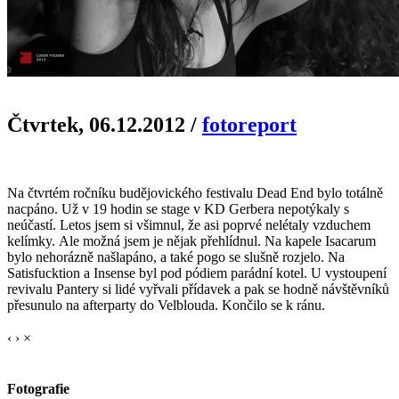
Čtvrtek, 06.12.2012
/
fotoreport
Na čtvrtém ročníku budějovického festivalu Dead End bylo totálně
nacpáno. Už v 19 hodin se stage v KD Gerbera nepotýkaly s
neúčastí. Letos jsem si všimnul, že asi poprvé nelétaly vzduchem
kelímky. Ale možná jsem je nějak přehlídnul. Na kapele Isacarum
bylo nehorázně našlapáno, a také pogo se slušně rozjelo. Na
Satisfucktion a Insense byl pod pódiem parádní kotel. U vystoupení
revivalu Pantery si lidé vyřvali přídavek a pak se hodně návštěvníků
přesunulo na afterparty do Velblouda. Končilo se k ránu.
‹
›
×
Fotografie