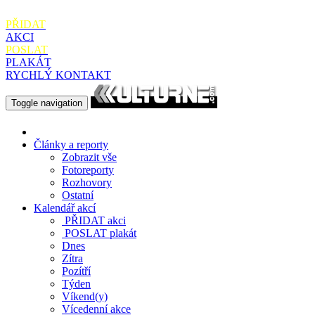
PŘIDAT
AKCI
POSLAT
PLAKÁT
RYCHLÝ KONTAKT
Toggle navigation
Články a reporty
Zobrazit vše
Fotoreporty
Rozhovory
Ostatní
Kalendář akcí
PŘIDAT
akci
POSLAT
plakát
Dnes
Zítra
Pozítří
Týden
Víkend(y)
Vícedenní akce