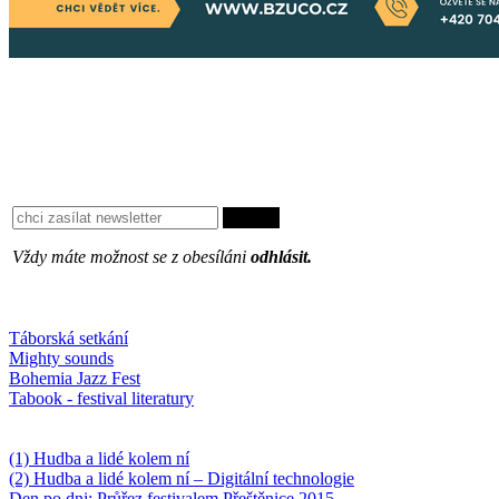
Vždy máte možnost se z obesíláni
odhlásit.
Oblíbené
Táborská setkání
Mighty sounds
Bohemia Jazz Fest
Tabook - festival literatury
Něco k počtení
(1) Hudba a lidé kolem ní
(2) Hudba a lidé kolem ní – Digitální technologie
Den po dni: Průřez festivalem Přeštěnice 2015