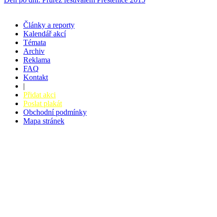
Články a reporty
Kalendář akcí
Témata
Archiv
Reklama
FAQ
Kontakt
|
Přidat akci
Poslat plakát
Obchodní podmínky
Mapa stránek
v. 3.27 © 2008 - 2026
|
Tvorba webů a webových aplikací -
PETRSYRNY.CZ
Vstupenkový systém - BZUCO.CZ