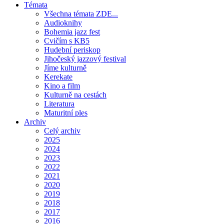
Témata
Všechna témata ZDE...
Audioknihy
Bohemia jazz fest
Cvičím s KB5
Hudební periskop
Jihočeský jazzový festival
Jíme kulturně
Kerekate
Kino a film
Kulturně na cestách
Literatura
Maturitní ples
Archiv
Celý archiv
2025
2024
2023
2022
2021
2020
2019
2018
2017
2016