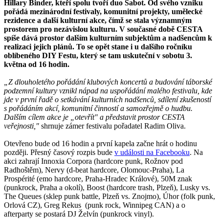
Hillary Binder, kteří spolu tvoří duo Sabot. Od svého vzniku
pořádá mezinárodní festivaly, komunitní projekty, umělecké
rezidence a další kulturní akce, čímž se stala významným
prostorem pro nezávislou kulturu. V současné době CESTA
spíše dává prostor dalším kulturním subjektům a nadšencům k
realizaci jejich plánů. To se opět stane i u dalšího ročníku
oblíbeného DIY Festu, který se tam uskuteční v sobotu 3.
května od 16 hodin.
„Z dlouholetého pořádání klubových koncertů a budování táborské
podzemní kultury vznikl nápad na uspořádání malého festivalu, kde
jde v první řadě o setkávání kulturních nadšenců, sdílení zkušeností
s pořádáním akcí, komunitní činností a samozřejmě o hudbu.
Dalším cílem akce je „otevřít" a představit prostor CESTA
veřejnosti,"
shrnuje zámer festivalu pořadatel Radim Oliva.
Otevřeno bude od 16 hodin a první kapela začne hrát o hodinu
později. Přesný časový rozpis bude
v události na Facebooku
. Na
akci zahrají Innoxia Corpora (hardcore punk, Rožnov pod
Radhoštěm), Nervy (d-beat hardcore, Olomouc-Praha), La
Prospérité (emo hardcore, Praha-Hradec Králové), 50M znak
(punkrock, Praha a okolí), Boost (hardcore trash, Plzeň), Lusky vs.
The Queues (sklep punk battle, Plzeň vs. Znojmo), Úhor (folk punk,
Orlová CZ), Greg Rekus (punk rock, Winnipeg CAN) a o
afterparty se postará DJ Želvín (punkrock vinyl).