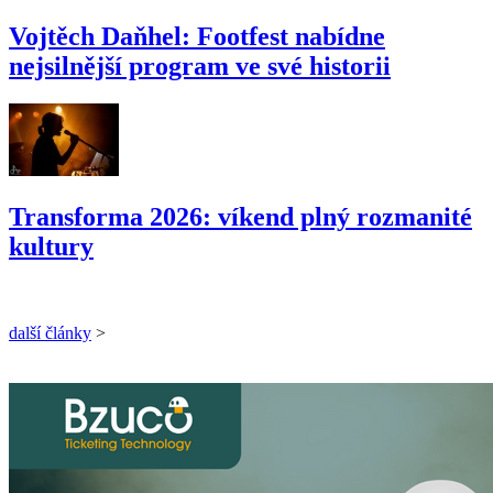
Vojtěch Daňhel: Footfest nabídne
nejsilnější program ve své historii
Transforma 2026: víkend plný rozmanité
kultury
další články
>