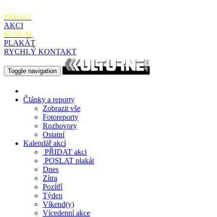
PŘIDAT
AKCI
POSLAT
PLAKÁT
RYCHLÝ KONTAKT
Toggle navigation
Články a reporty
Zobrazit vše
Fotoreporty
Rozhovory
Ostatní
Kalendář akcí
PŘIDAT
akci
POSLAT
plakát
Dnes
Zítra
Pozítří
Týden
Víkend(y)
Vícedenní akce