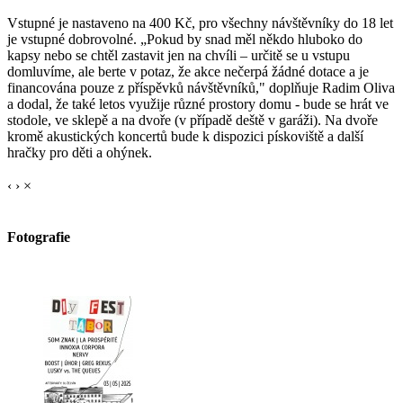
Vstupné je nastaveno na 400 Kč, pro všechny návštěvníky do 18 let
je vstupné dobrovolné. „Pokud by snad měl někdo hluboko do
kapsy nebo se chtěl zastavit jen na chvíli – určitě se u vstupu
domluvíme, ale berte v potaz, že akce nečerpá žádné dotace a je
financována pouze z příspěvků návštěvníků," doplňuje Radim Oliva
a dodal, že také letos využije různé prostory domu - bude se hrát ve
stodole, ve sklepě a na dvoře (v případě deště v garáži). Na dvoře
kromě akustických koncertů bude k dispozici pískoviště a další
hračky pro děti a ohýnek.
‹
›
×
Fotografie