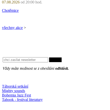
07.08.2026
od 20:00 hod.
Chotěmice
všechny akce
>
Vždy máte možnost se z obesíláni
odhlásit.
Oblíbené
Táborská setkání
Mighty sounds
Bohemia Jazz Fest
Tabook - festival literatury
Něco k počtení