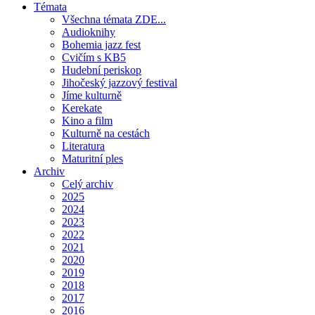
Témata
Všechna témata ZDE...
Audioknihy
Bohemia jazz fest
Cvičím s KB5
Hudební periskop
Jihočeský jazzový festival
Jíme kulturně
Kerekate
Kino a film
Kulturně na cestách
Literatura
Maturitní ples
Archiv
Celý archiv
2025
2024
2023
2022
2021
2020
2019
2018
2017
2016