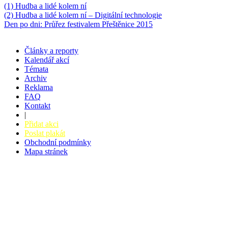
(1) Hudba a lidé kolem ní
(2) Hudba a lidé kolem ní – Digitální technologie
Den po dni: Průřez festivalem Přeštěnice 2015
Články a reporty
Kalendář akcí
Témata
Archiv
Reklama
FAQ
Kontakt
|
Přidat akci
Poslat plakát
Obchodní podmínky
Mapa stránek
v. 3.27 © 2008 - 2026
|
Tvorba webů a webových aplikací -
PETRSYRNY.CZ
Vstupenkový systém - BZUCO.CZ