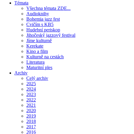
Témata
Všechna témata ZDE...
Audioknihy
Bohemia jazz fest
Cvičím s KB5
Hudební periskop
Jihočeský jazzový festival
Jíme kulturně
Kerekate
Kino a film
Kulturně na cestách
Literatura
Maturitní ples
Archiv
Celý archiv
2025
2024
2023
2022
2021
2020
2019
2018
2017
2016