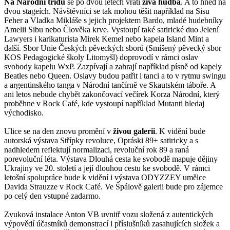
Na Národní třídu
se po dvou letech vrátí
živá hudba
. A to hned na
dvou stageích. Návštěvníci se tak mohou těšit například na Sisu
Feher a Vladka Mikláše s jejich projektem Bardo, mladé hudebníky
Amelii Sibu nebo Člověka krve. Vystoupí také satirické duo Jelení
Lawyers i karikaturista Mirek Kemel nebo kapela Island Mint a
další. Sbor Unie Českých pěveckých sborů (Smíšený pěvecký sbor
KOS Pedagogické školy Litomyšl) doprovodí v rámci oslav
svobody kapelu WxP. Zazpívají a zahrají například písně od kapely
Beatles nebo Queen. Oslavy budou patřit i tanci a to v rytmu swingu
a argentinského tanga v Národní tančírně ve Skautském táboře. A
ani letos nebude chybět zakončovací večírek Korza Národní, který
proběhne v Rock Café, kde vystoupí například Mutanti hledaj
východisko.
Ulice se na den znovu promění v
živou galerii
. K vidění bude
autorská výstava Střípky revoluce, Opráski 89± satiricky a s
nadhledem reflektují normalizaci, revoluční rok 89 a raná
porevoluční léta. Výstava Dlouhá cesta ke svobodě mapuje dějiny
Ukrajiny ve 20. století a její dlouhou cestu ke svobodě. V rámci
letošní spolupráce bude k vidění i výstava ODYZZEY umělce
Davida Strauzze v Rock Café. Ve Špálově galerii bude pro zájemce
po celý den vstupné zadarmo.
Zvuková instalace Anton VB uvnitř vozu složená z autentických
výpovědí účastníků demonstrací i příslušníků zasahujících složek a