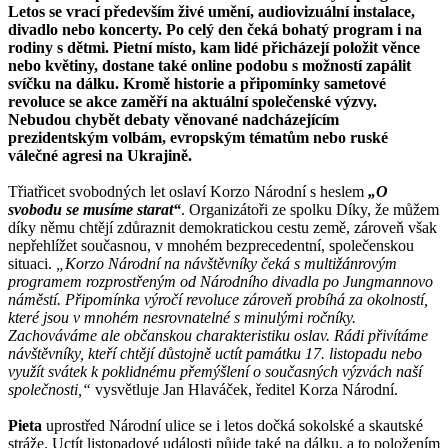
Letos se vrací především živé umění, audiovizuální instalace,
divadlo nebo koncerty. Po celý den čeká bohatý program i na
rodiny s dětmi. Pietní místo, kam lidé přicházejí položit věnce
nebo květiny, dostane také online podobu s možností zapálit
svíčku na dálku. Kromě historie a připomínky sametové
revoluce se akce zaměří na aktuální společenské výzvy.
Nebudou chybět debaty věnované nadcházejícím
prezidentským volbám, evropským tématům nebo ruské
válečné agresi na Ukrajině.
Třiatřicet svobodných let oslaví Korzo Národní s heslem
„O
svobodu se musíme starat“
. Organizátoři ze spolku Díky, že můžem
díky němu chtějí zdůraznit demokratickou cestu země, zároveň však
nepřehlížet současnou, v mnohém bezprecedentní, společenskou
situaci.
„Korzo Národní na návštěvníky čeká s multižánrovým
programem rozprostřeným od Národního divadla po Jungmannovo
náměstí. Připomínka výročí revoluce zároveň probíhá za okolností,
které jsou v mnohém nesrovnatelné s minulými ročníky.
Zachováváme ale občanskou charakteristiku oslav. Rádi přivítáme
návštěvníky, kteří chtějí důstojně uctít památku 17. listopadu nebo
využít svátek k poklidnému přemýšlení o současných výzvách naší
společnosti,“
vysvětluje Jan Hlaváček, ředitel Korza Národní.
Pieta
uprostřed Národní ulice se i letos dočká sokolské a skautské
stráže. Uctít listopadové události půjde také na dálku, a to položením