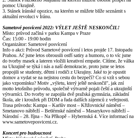
pomoc Ukrajině.
3. Stánek íránské opozice, na kterém se můžete blíže seznámit s
aktuální revoluci v Íránu.
Sametové posvícení 2022: VÝLET JEŠTĚ NESKONČIL!
Místo: průvod začíná v parku Kampa v Praze
Čas: 15:00 - 19:00 hodin
Organizátor: Sametové posvícení
Info o akci: Průvod Sametové posvícení i letos projde 17. listopadu
Prahou. Ač jsme letos obrousili ostří satiry a humoru, o to víc jsme
do tvorby masek a lateren vložili kreativní empatie. Cítíme, že válka
na Ukrajině se týká i nás a naší demokracie, proto jsme se letos
propojili se studenty, dětmi i rodiči z Ukrajiny. Jaké to je opustit
domov a vydat se na nejistou cestu do bezpečí? Co si vzít s sebou
jako vzpomínku? Motiv „výletu, který ještě neskončil", jak zní
motto letošního průvodu, společně výtvarně pojali čeští a ukrajinští
výtvarníci. Do tvorby se zapojila dvě pražská gymnázia, základní
škola, ale i kroužek při DDM a řada dalších zájemců z veřejnosti.
Trasa průvodu: Kampa – Karlův most – Křižovnické náměstí –
Smetanovo nábřeží – Betlémské náměstí – Masarykovo nábřeží –
Národní – 28. října – Na Příkopě – Hybernská 4. Více informací na
www.sametoveposviceni.cz.
Koncert pro budoucnost