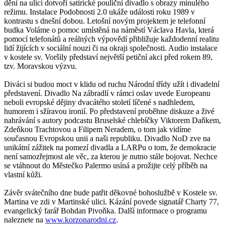
dění na ulici dotvoří satirické pouliční divadlo s obrazy minulého
režimu. Instalace Podobnosti 2.0 ukáže události roku 1989 v
kontrastu s dnešní dobou. Letošní novým projektem je telefonní
budka Voláme o pomoc umístěná na náměstí Václava Havla, která
pomocí telefonátů a reálných výpovědí přibližuje každodenní realitu
lidí žijících v sociální nouzi či na okraji společnosti. Audio instalace
v kostele sv. Voršily představí největší petiční akci před rokem 89,
tzv. Moravskou výzvu.
Diváci si budou moct v klidu od ruchu Národní třídy užít i divadelní
představení. Divadlo Na zábradlí v rámci oslav uvede Europeanu
neboli evropské dějiny dvacátého století líčené s nadhledem,
humorem i sžíravou ironií. Po představení proběhne diskuze a živé
nahrávání s autory podcastu Bruselské chlebíčky Viktorem Daňkem,
Zdeňkou Trachtovou a Filipem Neradem, o tom jak vidíme
současnou Evropskou unii a naši republiku. Divadlo NoD zve na
unikátní zážitek na pomezí divadla a LARPu o tom, že demokracie
není samozřejmost ale věc, za kterou je nutno stále bojovat. Nechce
se vtáhnout do Městečko Palermo usíná a prožijte celý příběh na
vlastní kůži.
Závěr svátečního dne bude patřit děkovné bohoslužbě v Kostele sv.
Martina ve zdi v Martinské ulici. Kázání povede signatář Charty 77,
evangelický farář Bohdan Pivoňka. Další informace o programu
naleznete na
www.korzonarodni.cz
.