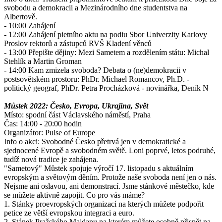
svobodu a demokracii a Mezinárodního dne studentstva na
Albertově.
- 10:00 Zahájení
- 12:00 Zahájení pietního aktu na podiu Sbor Univerzity Karlovy
Proslov rektorů a zástupců RVŠ Kladení věnců
- 13:00 Přepište dějiny: Mezi Sametem a rozdělením státu: Michal
Stehlík a Martin Groman
- 14:00 Kam zmizela svoboda? Debata o (ne)demokracii v
postsovětském prostoru: PhDr. Michael Romancov, Ph.D. -
politický geograf, PhDr. Petra Procházková - novinářka, Deník N
Můstek 2022: Česko, Evropa, Ukrajina, Svět
Místo: spodní část Václavského náměstí, Praha
Čas: 14:00 - 20:00 hodin
Organizátor: Pulse of Europe
Info o akci: Svobodné Česko přetrvá jen v demokratické a
sjednocené Evropě a svobodném světě. Loni poprvé, letos podruhé,
tudíž nová tradice je zahájena.
"Sametový" Můstek spojuje výročí 17. listopadu s aktuálním
evropským a světovým děním. Protože naše svoboda není jen o nás.
Nejsme ani oslavou, ani demonstrací. Jsme stánkové městečko, kde
se můžete aktivně zapojit. Co pro vás máme?
1. Stánky proevropských organizací na kterých můžete podpořit
petice ze větší evropskou integraci a euro.
2. Stánek Pražského Majdanu na kterém můžete osobně přispět na