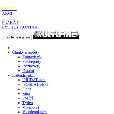
PŘIDAT
AKCI
POSLAT
PLAKÁT
RYCHLÝ KONTAKT
Toggle navigation
Články a reporty
Zobrazit vše
Fotoreporty
Rozhovory
Ostatní
Kalendář akcí
PŘIDAT
akci
POSLAT
plakát
Dnes
Zítra
Pozítří
Týden
Víkend(y)
Vícedenní akce