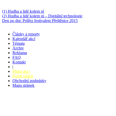
Něco k počtení
(1) Hudba a lidé kolem ní
(2) Hudba a lidé kolem ní – Digitální technologie
Den po dni: Průřez festivalem Přeštěnice 2015
Články a reporty
Kalendář akcí
Témata
Archiv
Reklama
FAQ
Kontakt
|
Přidat akci
Poslat plakát
Obchodní podmínky
Mapa stránek
v. 3.27 © 2008 - 2026
|
Tvorba webů a webových aplikací -
PETRSYRNY.CZ
Vstupenkový systém - BZUCO.CZ