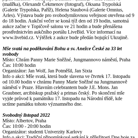
(malířka), OIexandr Čekmenov (fotograf), Oksana Trypolská
(Galerie Trypolska, Paříž), Helena Staubová (Galerie Omnius,
Arles). Výstava bude pro svobodymilovnou veřejnost otevřena od 9
do 18 hodin. Aukční večer se koná týž den od 19 hodin, samotná
aukce začne v Topičově salonu ve 21 hodin a bude přenášena
prostřednictvím aukčního portálu LiveBid. Více informací na
www.livebid.cz. Výtěžek z aukce bude předán bojující Ukrajině.
Mše svatá na poděkování Bohu a sv. Anežce České za 33 let
svobody
Místo: Chrám Panny Marie Sněžné, Jungmannovo náměstí, Praha
Čas: 10:00 hodin
Organizátor: Jan Wolf, Jan Potměšil, Jan Sixta
Info o akci: Mše svatá, která bude slavena ve čtvrtek 17. listopadu
od 10.00 hodin v chrámu Panny Marie Sněžné na Jungmannově
náměstí v Praze. Hlavním celebrantem bude J.E. Mons. Jan
Graubner, arcibiskup pražský a primas český. Po skončení mše
vyjde průvod k památníku 17. listopadu na Národní třídě, kde
uctíme památku tohoto významného dne.
Svobodný listopad 2022
Místo: Albertov, Praha
Čas: 10:00 - 20:00 hodin
Organizátor: studenti Univerzity Karlovy
Info o akci: Tradiční připomínkové setkání k příležitosti Dne boje za