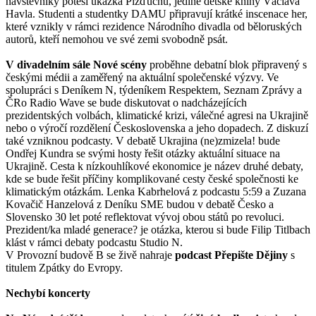
návštěvníky potěší ukázka Pižďuchů, jediné dětské knihy Václava
Havla. Studenti a studentky DAMU připravují krátké inscenace her,
které vznikly v rámci rezidence Národního divadla od běloruských
autorů, kteří nemohou ve své zemi svobodně psát.
V divadelním sále Nové scény
proběhne debatní blok připravený s
českými médii a zaměřený na aktuální společenské výzvy. Ve
spolupráci s Deníkem N, týdeníkem Respektem, Seznam Zprávy a
ČRo Radio Wave se bude diskutovat o nadcházejících
prezidentských volbách, klimatické krizi, válečné agresi na Ukrajině
nebo o výročí rozdělení Československa a jeho dopadech. Z diskuzí
také vzniknou podcasty. V debatě Ukrajina (ne)zmizela! bude
Ondřej Kundra se svými hosty řešit otázky aktuální situace na
Ukrajině. Cesta k nízkouhlíkové ekonomice je název druhé debaty,
kde se bude řešit příčiny komplikované cesty české společnosti ke
klimatickým otázkám. Lenka Kabrhelová z podcastu 5:59 a Zuzana
Kovačič Hanzelová z Deníku SME budou v debatě Česko a
Slovensko 30 let poté reflektovat vývoj obou států po revoluci.
Prezident/ka mladé generace? je otázka, kterou si bude Filip Titlbach
klást v rámci debaty podcastu Studio N.
V Provozní budově B se živě nahraje
podcast Přepište Dějiny
s
titulem Zpátky do Evropy.
Nechybí koncerty