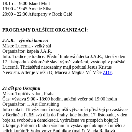
18:15 - 19:00 Island Mint
19:00 - 19:45 Amelie Siba
20:00 - 22:30 Afterparty v Rock Café
PROGRAMY DALŠÍCH ORGANIZACÍ:
J.A.R. - výroční koncert
Místo: Lucerna - velký sál
Organizátor: kapela J.A.R.
Info: Tradice je tradice. Přední funková úderka J.A.R., která v den
17. listopadu každoročně slaví výročí založení, vystoupí v pražské
Lucerně. Třicátétřetí narozeniny mají podtitul Jesus Kristus
Neexistu. After je v režii Dj Macea a Majkla Ví. Více
ZDE
.
21 děl pro Ukrajinu
Místo: Topičův salon, Praha
Čas: výstava 9:00 - 18:00 hodin, aukční večer od 19:00 hodin
Organizátor: 1. Art Consulting
Info o akci: Tři významní ukrajinští výtvarníci přivážejí po zastávce
v Berlíně a Paříži svá díla do Prahy, kde budou 17. listopadu, v den
boje za svobodu a demokracii, vydražena ve prospěch bojující
Ukrajiny. Přítomni budou všichni tři vystavující ukrajinští umělci a
jejich kurátoři: Volodymyr Budnikov (malíř), Vlada Ralková