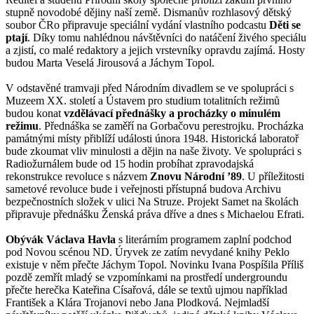
stupně novodobé dějiny naší země. Dismanův rozhlasový dětský
soubor ČRo připravuje speciální vydání vlastního podcastu
Děti se
ptají
. Díky tomu nahlédnou návštěvníci do natáčení živého speciálu
a zjistí, co malé redaktory a jejich vrstevníky opravdu zajímá. Hosty
budou Marta Veselá Jirousová a Jáchym Topol.
V odstavěné tramvaji před Národním divadlem se ve spolupráci s
Muzeem XX. století a Ústavem pro studium totalitních režimů
budou konat
vzdělávací přednášky a procházky o minulém
režimu
. Přednáška se zaměří na Gorbačovu perestrojku. Procházka
památnými místy přiblíží události února 1948. Historická laboratoř
bude zkoumat vliv minulosti a dějin na naše životy. Ve spolupráci s
Radiožurnálem bude od 15 hodin probíhat zpravodajská
rekonstrukce revoluce s názvem
Znovu Národní ’89
. U příležitosti
sametové revoluce bude i veřejnosti přístupná budova Archivu
bezpečnostních složek v ulici Na Struze. Projekt Samet na školách
připravuje přednášku Ženská práva dříve a dnes s Michaelou Efrati.
Obývák Václava Havla
s literárním programem zaplní podchod
pod Novou scénou ND. Úryvek ze zatím nevydané knihy Peklo
existuje v něm přečte Jáchym Topol. Novinku Ivana Pospíšila Příliš
pozdě zemřít mladý se vzpomínkami na prostředí undergroundu
přečte herečka Kateřina Císařová, dále se textů ujmou například
František a Klára Trojanovi nebo Jana Plodková. Nejmladší