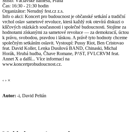
Místo: Václavské náměstí, Praha
Čas: 16:30 - 21:30 hodin
Organizátor: Nerudný fest.cz z.s.
Info o akci: Koncert pro budoucnost je občanské setkání a tradiční
vrchol oslav sametové revoluce, která každý rok otevírá diskuzi o
klíčových otázkách současnosti i společné budoucnosti. Stojíme za
hodnotami získanými za sametové revoluce — za demokracií, úctou
k právu, svobodou, pravdou i láskou. A právě tyto hodnoty chceme
společným setkáním oslavit. Vystoupí: Pussy Riot, Ben Cristovao
feat. David Koller, Lenka Dusilová BAND, Chinaski, Michal
Horák, Hrubá hudba, Čhave Romane, P/\ST, FVLCRVM feat.
Annet X a další... Více informací na
www.koncertprobudoucnost.cz.
‹
›
×
Autor:
-i, David Peltán