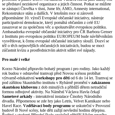
se představí neziskové organizace a jejich činnost. Potkat se můžete
se zástupci Člověka v tísni, Jsme fér, AMO, Amnesty international,
Rekonstrukce státu a dalších. V letošním roce si zároveň
připomínáme 10. výročí Evropské občanské iniciativy, nástroje
participativní demokracie, který pomáhá občanům z celé EU
zasazovat se za společnou věc a spoluutvářet evropskou politiku.
Ambasadorka evropské občanské iniciativy pro ČR Barbora Genser
z Institutu pro evropskou politiku EUROPEUM bude návštěvníkům
vysvětlovat, k čemu evropské občanské iniciativy slouží. Dozví se
též o těch nejnovějších občanských iniciativách, budou se moct
zúčastnit kvízu a prostřednictvím aktivit sdílet své nápady.
Pro malé i velké
Korzo Národní připravilo bohatý program i pro rodiny. Jako každý
rok budou v odstavěné tramvaji před Novou scénou probíhat
výtvarně-edukativní
workshopy pro děti
od 6 do 14 let. Tramvaj se
pod záštitou Skautského institutu v Rybárně promění v
zakázanou
skautskou klubovnu
z dob minulých a přiblíží dětem netradiční
formou odbojové aktivity. Na Náměstí Václava Havla čekají
Sametové arkády
- interaktivní instalace Činohry Národního
divadla. Připomenou se zde hry jako Letris, Velvet Kamikaze nebo
Havel Race.
Vzdělávací body programu
se uskuteční v Provozní
budově B Nové scény, kde děti zažijí nevšední hodinu dějepisu.
Ředitel a studenti Přírodní školy společně přiblíží žákům prvního