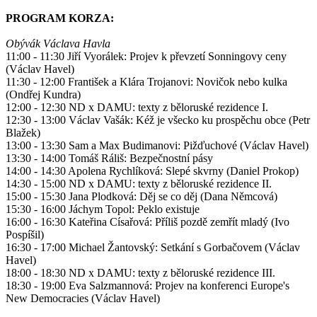
PROGRAM KORZA:
Obývák Václava Havla
11:00 - 11:30 Jiří Vyorálek: Projev k převzetí Sonningovy ceny
(Václav Havel)
11:30 - 12:00 František a Klára Trojanovi: Novičok nebo kulka
(Ondřej Kundra)
12:00 - 12:30 ND x DAMU: texty z běloruské rezidence I.
12:30 - 13:00 Václav Vašák: Kéž je všecko ku prospěchu obce (Petr
Blažek)
13:00 - 13:30 Sam a Max Budimanovi: Pižďuchové (Václav Havel)
13:30 - 14:00 Tomáš Ráliš: Bezpečnostní pásy
14:00 - 14:30 Apolena Rychlíková: Slepé skvrny (Daniel Prokop)
14:30 - 15:00 ND x DAMU: texty z běloruské rezidence II.
15:00 - 15:30 Jana Plodková: Děj se co děj (Dana Němcová)
15:30 - 16:00 Jáchym Topol: Peklo existuje
16:00 - 16:30 Kateřina Císařová: Příliš pozdě zemřít mladý (Ivo
Pospíšil)
16:30 - 17:00 Michael Žantovský: Setkání s Gorbačovem (Václav
Havel)
18:00 - 18:30 ND x DAMU: texty z běloruské rezidence III.
18:30 - 19:00 Eva Salzmannová: Projev na konferenci Europe's
New Democracies (Václav Havel)