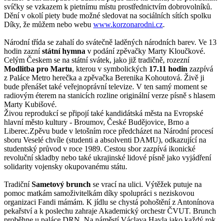
svíčky se vzkazem k pietnímu místu prostřednictvím dobrovolníků.
Dění v okolí piety bude možné sledovat na sociálních sítích spolku
Díky, že můžem nebo webu
www.korzonarodni.cz
.
Národní třída se zahalí do svátečně laděných národních barev. Ve 13
hodin zazní
státní hymna
v podání zpěvačky Marty Kloučkové.
Celým Českem se na státní svátek, jako již tradičně, rozezní
Modlitba pro Martu
, kterou v symbolických
17.11 hodin
zazpívá
z Paláce Metro herečka a zpěvačka Berenika Kohoutová. Živě ji
bude přenášet také veřejnoprávní televize. V ten samý moment se
radiovým éterem na stanicích rozline originální verze písně s hlasem
Marty Kubišové.
Živou reprodukcí se připojí také kandidátská města na Evropské
hlavní město kultury - Broumov, České Budějovice, Brno a
Liberec.Zpěvu bude v letošním roce předcházet na Národní procesí
sboru Veselé chvíle (studenti a absolventi DAMU), odkazující na
studentský průvod v roce 1989. Cestou sbor zazpívá ikonické
revoluční skladby nebo také ukrajinské lidové písně jako vyjádření
solidarity vojensky okupovanému státu.
Tradiční
Sametový brunch
se vrací na ulici. Výtěžek putuje na
pomoc matkám samoživitelkám díky spolupráci s neziskovou
organizaci Fandi mámám. K jídlu se chystá pohoštění z Antonínova
pekařství a k poslechu zahraje Akademický orchestr ČVUT. Brunch
proběhne u paláce DRN. Na náměstí Václava Havla jako každý rok