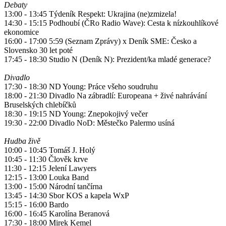
Debaty
13:00 - 13:45 Týdeník Respekt: Ukrajina (ne)zmizela!
14:30 - 15:15 Podhoubí (ČRo Radio Wave): Cesta k nízkouhlíkové
ekonomice
16:00 - 17:00 5:59 (Seznam Zprávy) x Deník SME: Česko a
Slovensko 30 let poté
17:45 - 18:30 Studio N (Deník N): Prezident/ka mladé generace?
Divadlo
17:30 - 18:30 ND Young: Práce všeho soudruhu
18:00 - 21:30 Divadlo Na zábradlí: Europeana + živé nahrávání
Bruselských chlebíčků
18:30 - 19:15 ND Young: Znepokojivý večer
19:30 - 22:00 Divadlo NoD: Městečko Palermo usíná
Hudba živě
10:00 - 10:45 Tomáš J. Holý
10:45 - 11:30 Člověk krve
11:30 - 12:15 Jelení Lawyers
12:15 - 13:00 Louka Band
13:00 - 15:00 Národní tančírna
13:45 - 14:30 Sbor KOS a kapela WxP
15:15 - 16:00 Bardo
16:00 - 16:45 Karolína Beranová
17:30 - 18:00 Mirek Kemel