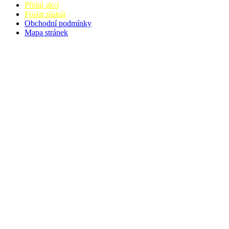
Přidat akci
Poslat plakát
Obchodní podmínky
Mapa stránek
v. 3.27 © 2008 - 2026
|
Tvorba webů a webových aplikací -
PETRSYRNY.CZ
Vstupenkový systém - BZUCO.CZ