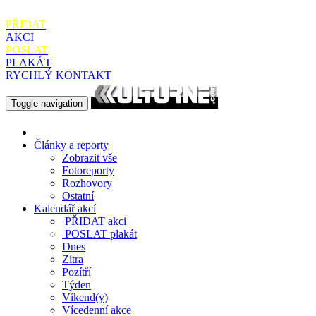
PŘIDAT
AKCI
POSLAT
PLAKÁT
RYCHLÝ KONTAKT
Toggle navigation
Články a reporty
Zobrazit vše
Fotoreporty
Rozhovory
Ostatní
Kalendář akcí
PŘIDAT
akci
POSLAT
plakát
Dnes
Zítra
Pozítří
Týden
Víkend(y)
Vícedenní akce