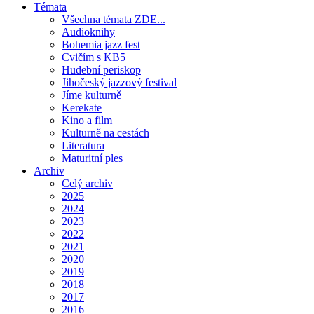
Témata
Všechna témata ZDE...
Audioknihy
Bohemia jazz fest
Cvičím s KB5
Hudební periskop
Jihočeský jazzový festival
Jíme kulturně
Kerekate
Kino a film
Kulturně na cestách
Literatura
Maturitní ples
Archiv
Celý archiv
2025
2024
2023
2022
2021
2020
2019
2018
2017
2016