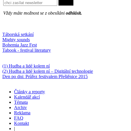
Vždy máte možnost se z obesíláni
odhlásit.
Oblíbené
Táborská setkání
Mighty sounds
Bohemia Jazz Fest
Tabook - festival literatury
Něco k počtení
(1) Hudba a lidé kolem ní
(2) Hudba a lidé kolem ní – Digitální technologie
Den po dni: Průřez festivalem Přeštěnice 2015
Články a reporty
Kalendář akcí
Témata
Archiv
Reklama
FAQ
Kontakt
|