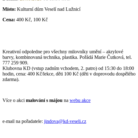
Místo:
Kulturní dům Veselí nad Lužnicí
Cena:
400 Kč, 100 Kč
Kreativní odpoledne pro všechny milovníky umění – akrylové
barvy, kombinovaná technika, plastika. Pořádá Marie Čutková, tel.
777 259 909.
Klubovna KD (vstup zadním vchodem, 2. patro) od 15:30 do 18:00
hodin, cena: 400 Kč/lekce, děti 100 Kč (děti v doprovodu dospělého
zdarma).
Více o akci
malování s májou
na
webu akce
e-mail na pořadatele:
jindova@kd-veseli.cz