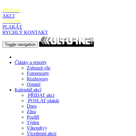
PŘIDAT
AKCI
POSLAT
PLAKÁT
RYCHLÝ KONTAKT
Toggle navigation
Články a reporty
Zobrazit vše
Fotoreporty
Rozhovory
Ostatní
Kalendář akcí
PŘIDAT
akci
POSLAT
plakát
Dnes
Zítra
Pozítří
Týden
Víkend(y)
Vícedenní akce