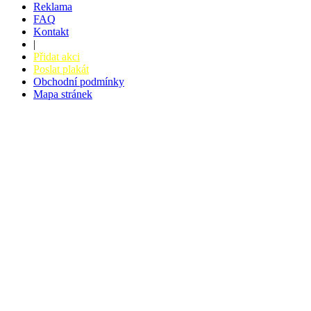
Reklama
FAQ
Kontakt
|
Přidat akci
Poslat plakát
Obchodní podmínky
Mapa stránek
v. 3.27 © 2008 - 2026
|
Tvorba webů a webových aplikací -
PETRSYRNY.CZ
Vstupenkový systém - BZUCO.CZ