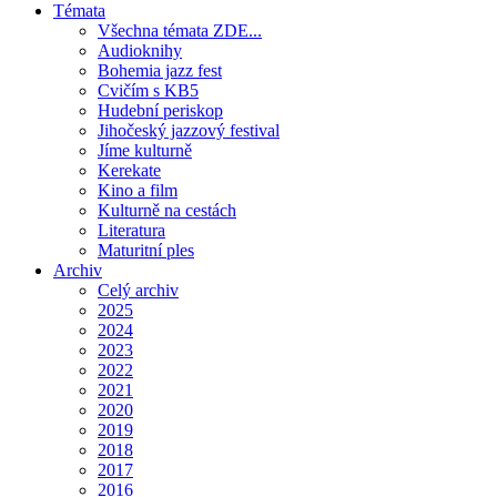
Témata
Všechna témata ZDE...
Audioknihy
Bohemia jazz fest
Cvičím s KB5
Hudební periskop
Jihočeský jazzový festival
Jíme kulturně
Kerekate
Kino a film
Kulturně na cestách
Literatura
Maturitní ples
Archiv
Celý archiv
2025
2024
2023
2022
2021
2020
2019
2018
2017
2016