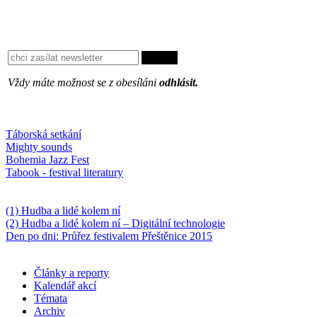
Vždy máte možnost se z obesíláni
odhlásit.
Oblíbené
Táborská setkání
Mighty sounds
Bohemia Jazz Fest
Tabook - festival literatury
Něco k počtení
(1) Hudba a lidé kolem ní
(2) Hudba a lidé kolem ní – Digitální technologie
Den po dni: Průřez festivalem Přeštěnice 2015
Články a reporty
Kalendář akcí
Témata
Archiv