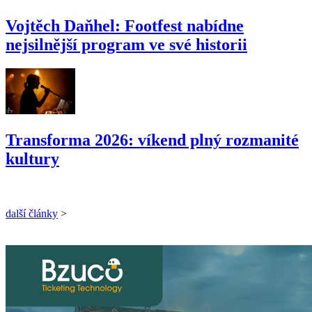
Vojtěch Daňhel: Footfest nabídne
nejsilnější program ve své historii
Transforma 2026: víkend plný rozmanité
kultury
další články
>