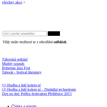
všechny akce
>
Vždy máte možnost se z obesíláni
odhlásit.
Oblíbené
Táborská setkání
Mighty sounds
Bohemia Jazz Fest
Tabook - festival literatury
Něco k počtení
(1) Hudba a lidé kolem ní
(2) Hudba a lidé kolem ní – Digitální technologie
Den po dni: Průřez festivalem Přeštěnice 2015
Články a reporty