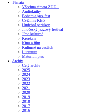
Témata
Všechna témata ZDE...
Audioknihy
Bohemia jazz fest
Cvičím s KB5
Hudební periskop
Jihočeský jazzový festival
Jíme kulturně
Kerekate
Kino a film
Kulturně na cestách
Literatura
Maturitní ples
Archiv
Celý archiv
2025
2024
2023
2022
2021
2020
2019
2018
2017
2016