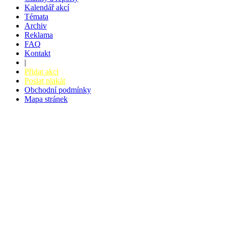
Kalendář akcí
Témata
Archiv
Reklama
FAQ
Kontakt
|
Přidat akci
Poslat plakát
Obchodní podmínky
Mapa stránek
v. 3.27 © 2008 - 2026
|
Tvorba webů a webových aplikací -
PETRSYRNY.CZ
Vstupenkový systém - BZUCO.CZ