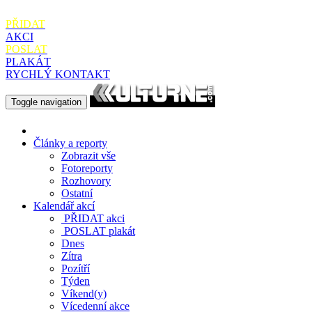
PŘIDAT
AKCI
POSLAT
PLAKÁT
RYCHLÝ KONTAKT
Toggle navigation
Články a reporty
Zobrazit vše
Fotoreporty
Rozhovory
Ostatní
Kalendář akcí
PŘIDAT
akci
POSLAT
plakát
Dnes
Zítra
Pozítří
Týden
Víkend(y)
Vícedenní akce