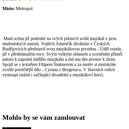
Místo:
Metropol
Malá scéna již podruhé na svých prknech uvítá muzikál z pera
studentských autorů. Vojtěch Adamčík divákům v Českých
Budějovicích představil svou muzikálovou prvotinu - Úděl osudu,
již v předminulém roce. Svým velkým ohlasem a oceněním přiměl
autora k napsání dalšího muzikálu a dal mu tím prostor k růstu.
Spojil se s textařem Filipem Šinknerem a za motiv si tentokráte
zvolili poetičtější dílo - Cyrana z Bergeracu. V hlavních rolích
vystoupí známí i začínající divadelní a muzikáloví herci.
Mohlo by se vám zamlouvat