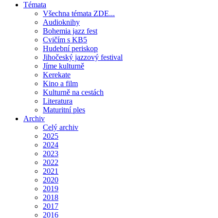
Témata
Všechna témata ZDE...
Audioknihy
Bohemia jazz fest
Cvičím s KB5
Hudební periskop
Jihočeský jazzový festival
Jíme kulturně
Kerekate
Kino a film
Kulturně na cestách
Literatura
Maturitní ples
Archiv
Celý archiv
2025
2024
2023
2022
2021
2020
2019
2018
2017
2016