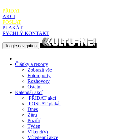
PŘIDAT
AKCI
POSLAT
PLAKÁT
RYCHLÝ KONTAKT
Toggle navigation
Články a reporty
Zobrazit vše
Fotoreporty
Rozhovory
Ostatní
Kalendář akcí
PŘIDAT
akci
POSLAT
plakát
Dnes
Zítra
Pozítří
Týden
Víkend(y)
Vícedenní akce