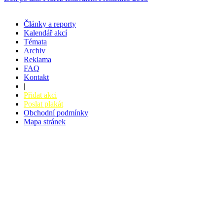
Články a reporty
Kalendář akcí
Témata
Archiv
Reklama
FAQ
Kontakt
|
Přidat akci
Poslat plakát
Obchodní podmínky
Mapa stránek
v. 3.27 © 2008 - 2026
|
Tvorba webů a webových aplikací -
PETRSYRNY.CZ
Vstupenkový systém - BZUCO.CZ