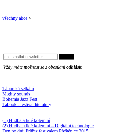
všechny akce
>
Vždy máte možnost se z obesíláni
odhlásit.
Oblíbené
Táborská setkání
Mighty sounds
Bohemia Jazz Fest
Tabook - festival literatury
Něco k počtení
(1) Hudba a lidé kolem ní
(2) Hudba a lidé kolem ní – Digitální technologie
Den po dni: Průřez festivalem Přeštěnice 2015