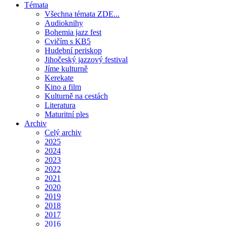
Témata
Všechna témata ZDE...
Audioknihy
Bohemia jazz fest
Cvičím s KB5
Hudební periskop
Jihočeský jazzový festival
Jíme kulturně
Kerekate
Kino a film
Kulturně na cestách
Literatura
Maturitní ples
Archiv
Celý archiv
2025
2024
2023
2022
2021
2020
2019
2018
2017
2016