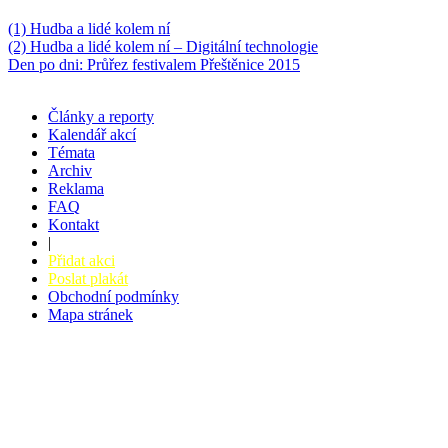
Něco k počtení
(1) Hudba a lidé kolem ní
(2) Hudba a lidé kolem ní – Digitální technologie
Den po dni: Průřez festivalem Přeštěnice 2015
Články a reporty
Kalendář akcí
Témata
Archiv
Reklama
FAQ
Kontakt
|
Přidat akci
Poslat plakát
Obchodní podmínky
Mapa stránek
v. 3.27 © 2008 - 2026
|
Tvorba webů a webových aplikací -
PETRSYRNY.CZ
Vstupenkový systém - BZUCO.CZ