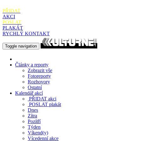
PŘIDAT
AKCI
POSLAT
PLAKÁT
RYCHLÝ KONTAKT
Toggle navigation
Články a reporty
Zobrazit vše
Fotoreporty
Rozhovory
Ostatní
Kalendář akcí
PŘIDAT
akci
POSLAT
plakát
Dnes
Zítra
Pozítří
Týden
Víkend(y)
Vícedenní akce