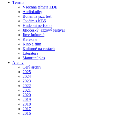
Témata
Všechna témata ZDE...
Audioknihy
Bohemia jazz fest
Cvičím s KB5
Hudební periskop
Jihočeský jazzový festival
Jíme kulturně
Kerekate
Kino a film
Kulturně na cestách
Literatura
Maturitní ples
Archiv
Celý archiv
2025
2024
2023
2022
2021
2020
2019
2018
2017
2016