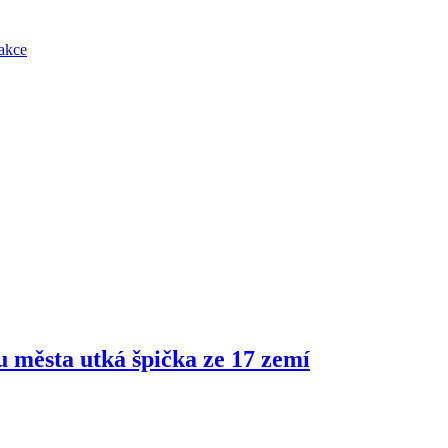
akce
ru města utká špička ze 17 zemí