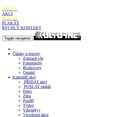
PŘIDAT
AKCI
POSLAT
PLAKÁT
RYCHLÝ KONTAKT
Toggle navigation
Články a reporty
Zobrazit vše
Fotoreporty
Rozhovory
Ostatní
Kalendář akcí
PŘIDAT
akci
POSLAT
plakát
Dnes
Zítra
Pozítří
Týden
Víkend(y)
Vícedenní akce