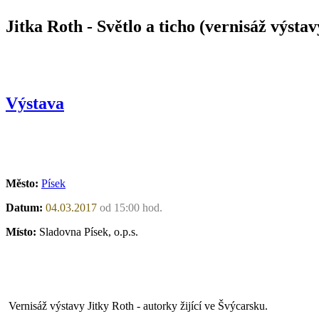
Jitka Roth - Světlo a ticho (vernisáž výstav
Výstava
Město:
Písek
Datum:
04.03.2017
od 15:00 hod.
Místo:
Sladovna Písek, o.p.s.
Vernisáž výstavy Jitky Roth - autorky žijící ve Švýcarsku.