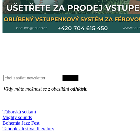
Vždy máte možnost se z obesíláni
odhlásit.
Oblíbené
Táborská setkání
Mighty sounds
Bohemia Jazz Fest
Tabook - festival literatury
Něco k počtení