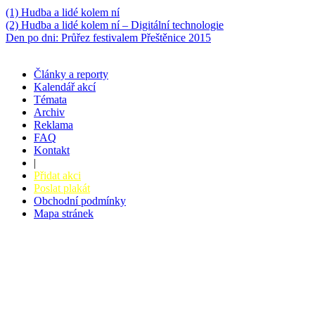
(1) Hudba a lidé kolem ní
(2) Hudba a lidé kolem ní – Digitální technologie
Den po dni: Průřez festivalem Přeštěnice 2015
Články a reporty
Kalendář akcí
Témata
Archiv
Reklama
FAQ
Kontakt
|
Přidat akci
Poslat plakát
Obchodní podmínky
Mapa stránek
v. 3.27 © 2008 - 2026
|
Tvorba webů a webových aplikací -
PETRSYRNY.CZ
Vstupenkový systém - BZUCO.CZ