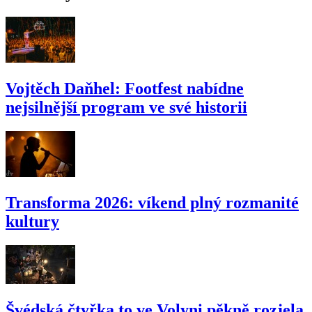
Vojtěch Daňhel: Footfest nabídne
nejsilnější program ve své historii
Transforma 2026: víkend plný rozmanité
kultury
Švédská čtyřka to ve Volyni pěkně rozjela