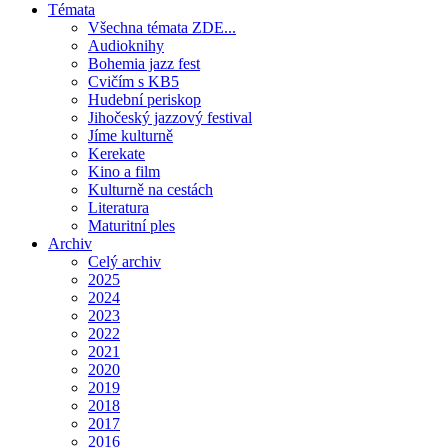
Témata
Všechna témata ZDE...
Audioknihy
Bohemia jazz fest
Cvičím s KB5
Hudební periskop
Jihočeský jazzový festival
Jíme kulturně
Kerekate
Kino a film
Kulturně na cestách
Literatura
Maturitní ples
Archiv
Celý archiv
2025
2024
2023
2022
2021
2020
2019
2018
2017
2016