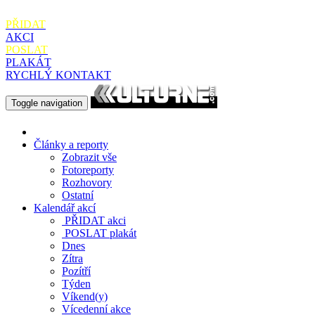
PŘIDAT
AKCI
POSLAT
PLAKÁT
RYCHLÝ KONTAKT
Toggle navigation
Články a reporty
Zobrazit vše
Fotoreporty
Rozhovory
Ostatní
Kalendář akcí
PŘIDAT
akci
POSLAT
plakát
Dnes
Zítra
Pozítří
Týden
Víkend(y)
Vícedenní akce