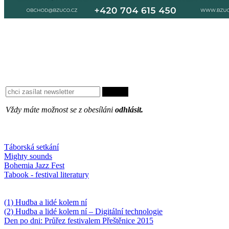
Vždy máte možnost se z obesíláni
odhlásit.
Oblíbené
Táborská setkání
Mighty sounds
Bohemia Jazz Fest
Tabook - festival literatury
Něco k počtení
(1) Hudba a lidé kolem ní
(2) Hudba a lidé kolem ní – Digitální technologie
Den po dni: Průřez festivalem Přeštěnice 2015