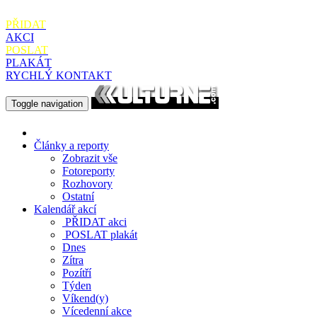
PŘIDAT
AKCI
POSLAT
PLAKÁT
RYCHLÝ KONTAKT
Toggle navigation
Články a reporty
Zobrazit vše
Fotoreporty
Rozhovory
Ostatní
Kalendář akcí
PŘIDAT
akci
POSLAT
plakát
Dnes
Zítra
Pozítří
Týden
Víkend(y)
Vícedenní akce