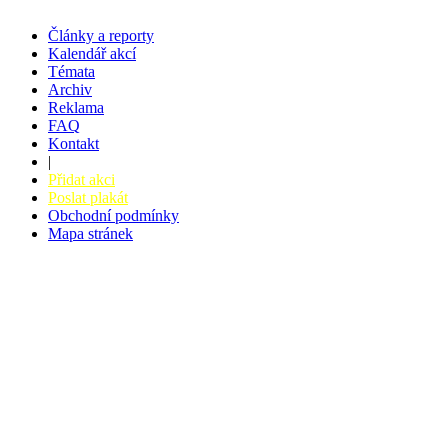
Články a reporty
Kalendář akcí
Témata
Archiv
Reklama
FAQ
Kontakt
|
Přidat akci
Poslat plakát
Obchodní podmínky
Mapa stránek
v. 3.27 © 2008 - 2026
|
Tvorba webů a webových aplikací -
PETRSYRNY.CZ
Vstupenkový systém - BZUCO.CZ