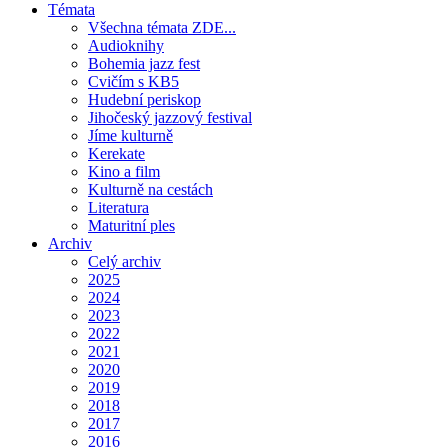
Témata
Všechna témata ZDE...
Audioknihy
Bohemia jazz fest
Cvičím s KB5
Hudební periskop
Jihočeský jazzový festival
Jíme kulturně
Kerekate
Kino a film
Kulturně na cestách
Literatura
Maturitní ples
Archiv
Celý archiv
2025
2024
2023
2022
2021
2020
2019
2018
2017
2016