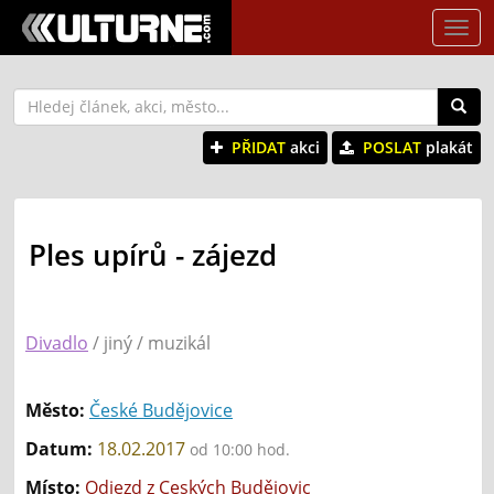
Tog
nav
PŘIDAT
akci
POSLAT
plakát
Ples upírů - zájezd
Divadlo
/ jiný / muzikál
Město:
České Budějovice
Datum:
18.02.2017
od 10:00 hod.
Místo:
Odjezd z Ceských Budějovic