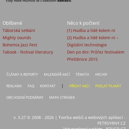
Vždy máte možnost se z obesíláni
odhlásit.
Oblíbené
Něco k počtení
Táborská setkání
(1) Hudba a lidé kolem ní
Mighty sounds
(2) Hudba a lidé kolem ní –
Bohemia Jazz Fest
Digitální technologie
Tabook - festival literatury
Den po dni: Průřez festivalem
Přeštěnice 2015
ČLÁNKY A REPORTY
KALENDÁŘ AKCÍ
TÉMATA
ARCHIV
|
REKLAMA
FAQ
KONTAKT
PŘIDAT AKCI
POSLAT PLAKÁT
OBCHODNÍ PODMÍNKY
MAPA STRÁNEK
v. 3.27 © 2008 - 2026
|
Tvorba webů a webových aplikací -
PETRSYRNY.CZ
Vstupenkový systém - BZUCO.CZ