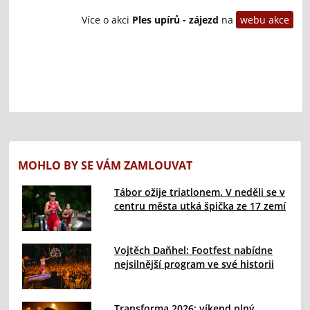
Více o akci
Ples upírů - zájezd
na
webu akce
MOHLO BY SE VÁM ZAMLOUVAT
Tábor ožije triatlonem. V neděli se v
centru města utká špička ze 17 zemí
Vojtěch Daňhel: Footfest nabídne
nejsilnější program ve své historii
Transforma 2026: víkend plný