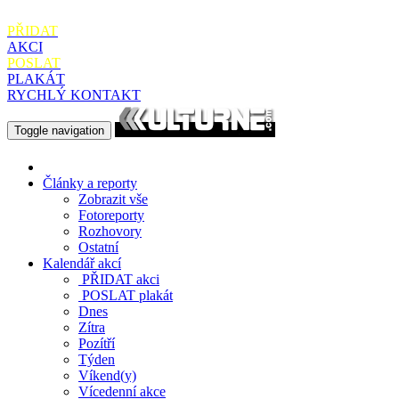
PŘIDAT
AKCI
POSLAT
PLAKÁT
RYCHLÝ KONTAKT
Toggle navigation
Články a reporty
Zobrazit vše
Fotoreporty
Rozhovory
Ostatní
Kalendář akcí
PŘIDAT
akci
POSLAT
plakát
Dnes
Zítra
Pozítří
Týden
Víkend(y)
Vícedenní akce