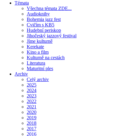
Témata
Všechna témata ZDE...
Audioknihy
Bohemia jazz fest
Cvičím s KB5
Hudební periskop
Jihočeský jazzový festival
Jíme kulturně
Kerekate
Kino a film
Kulturně na cestách
Literatura
Maturitní ples
Archiv
Celý archiv
2025
2024
2023
2022
2021
2020
2019
2018
2017
2016