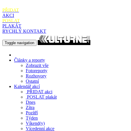
PŘIDAT
AKCI
POSLAT
PLAKÁT
RYCHLÝ KONTAKT
Toggle navigation
Články a reporty
Zobrazit vše
Fotoreporty
Rozhovory
Ostatní
Kalendář akcí
PŘIDAT
akci
POSLAT
plakát
Dnes
Zítra
Pozítří
Týden
Víkend(y)
Vícedenní akce