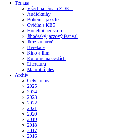
Témata
Všechna témata ZDE...
Audioknihy
Bohemia jazz fest
Cvičím s KB5
Hudební periskop
Jihočeský jazzový festival
Jíme kulturně
Kerekate
Kino a film
Kulturně na cestách
Literatura
Maturitní ples
Archiv
Celý archiv
2025
2024
2023
2022
2021
2020
2019
2018
2017
2016