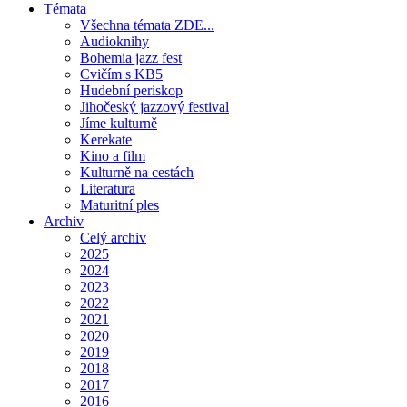
Témata
Všechna témata ZDE...
Audioknihy
Bohemia jazz fest
Cvičím s KB5
Hudební periskop
Jihočeský jazzový festival
Jíme kulturně
Kerekate
Kino a film
Kulturně na cestách
Literatura
Maturitní ples
Archiv
Celý archiv
2025
2024
2023
2022
2021
2020
2019
2018
2017
2016