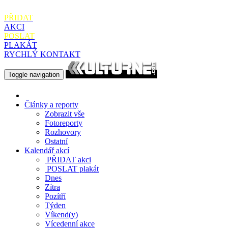
PŘIDAT
AKCI
POSLAT
PLAKÁT
RYCHLÝ KONTAKT
Toggle navigation
Články a reporty
Zobrazit vše
Fotoreporty
Rozhovory
Ostatní
Kalendář akcí
PŘIDAT
akci
POSLAT
plakát
Dnes
Zítra
Pozítří
Týden
Víkend(y)
Vícedenní akce