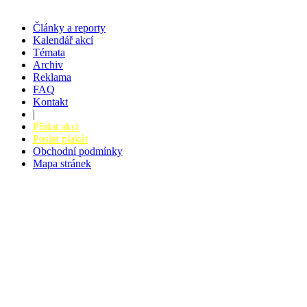
Články a reporty
Kalendář akcí
Témata
Archiv
Reklama
FAQ
Kontakt
|
Přidat akci
Poslat plakát
Obchodní podmínky
Mapa stránek
v. 3.27 © 2008 - 2026
|
Tvorba webů a webových aplikací -
PETRSYRNY.CZ
Vstupenkový systém - BZUCO.CZ