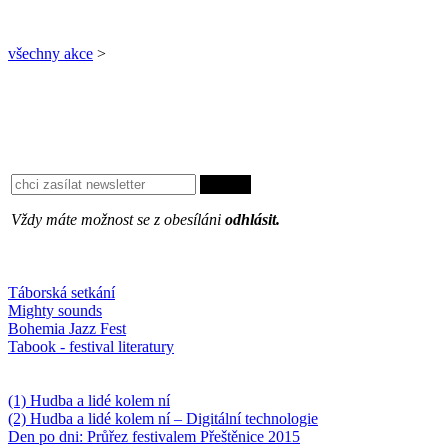
všechny akce
>
Vždy máte možnost se z obesíláni
odhlásit.
Oblíbené
Táborská setkání
Mighty sounds
Bohemia Jazz Fest
Tabook - festival literatury
Něco k počtení
(1) Hudba a lidé kolem ní
(2) Hudba a lidé kolem ní – Digitální technologie
Den po dni: Průřez festivalem Přeštěnice 2015