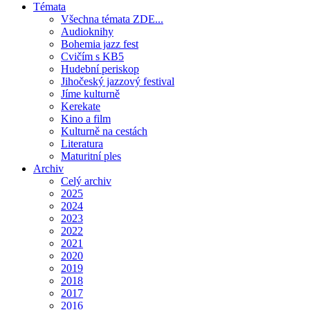
Témata
Všechna témata ZDE...
Audioknihy
Bohemia jazz fest
Cvičím s KB5
Hudební periskop
Jihočeský jazzový festival
Jíme kulturně
Kerekate
Kino a film
Kulturně na cestách
Literatura
Maturitní ples
Archiv
Celý archiv
2025
2024
2023
2022
2021
2020
2019
2018
2017
2016