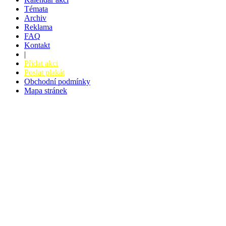
Témata
Archiv
Reklama
FAQ
Kontakt
|
Přidat akci
Poslat plakát
Obchodní podmínky
Mapa stránek
v. 3.27 © 2008 - 2026
|
Tvorba webů a webových aplikací -
PETRSYRNY.CZ
Vstupenkový systém - BZUCO.CZ