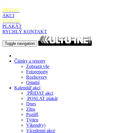
PŘIDAT
AKCI
POSLAT
PLAKÁT
RYCHLÝ KONTAKT
Toggle navigation
Články a reporty
Zobrazit vše
Fotoreporty
Rozhovory
Ostatní
Kalendář akcí
PŘIDAT
akci
POSLAT
plakát
Dnes
Zítra
Pozítří
Týden
Víkend(y)
Vícedenní akce