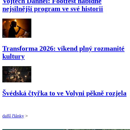
Vojtěch Daňhel: Footfest nabídne
nejsilnější program ve své historii
Transforma 2026: víkend plný rozmanité
kultury
Švédská čtyřka to ve Volyni pěkně rozjela
další články
>