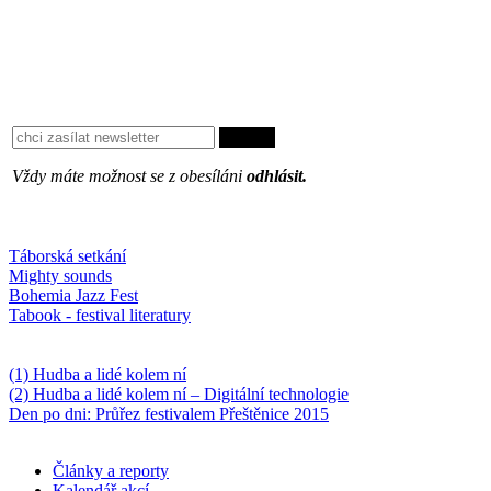
Vždy máte možnost se z obesíláni
odhlásit.
Oblíbené
Táborská setkání
Mighty sounds
Bohemia Jazz Fest
Tabook - festival literatury
Něco k počtení
(1) Hudba a lidé kolem ní
(2) Hudba a lidé kolem ní – Digitální technologie
Den po dni: Průřez festivalem Přeštěnice 2015
Články a reporty
Kalendář akcí