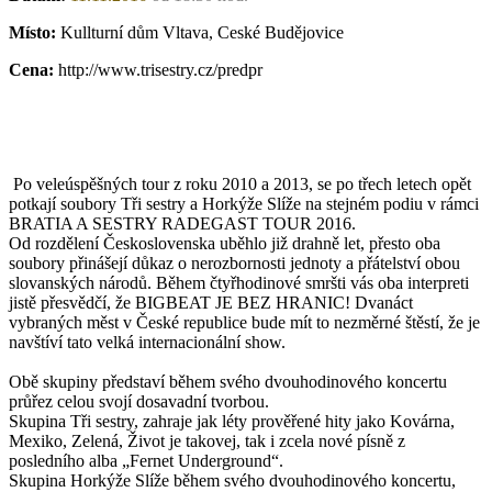
Místo:
Kullturní dům Vltava, Ceské Budějovice
Cena:
http://www.trisestry.cz/predpr
Po veleúspěšných tour z roku 2010 a 2013, se po třech letech opět
potkají soubory Tři sestry a Horkýže Slíže na stejném podiu v rámci
BRATIA A SESTRY RADEGAST TOUR 2016.
Od rozdělení Československa uběhlo již drahně let, přesto oba
soubory přinášejí důkaz o nerozbornosti jednoty a přátelství obou
slovanských národů. Během čtyřhodinové smršti vás oba interpreti
jistě přesvědčí, že BIGBEAT JE BEZ HRANIC! Dvanáct
vybraných měst v České republice bude mít to nezměrné štěstí, že je
navštíví tato velká internacionální show.
Obě skupiny představí během svého dvouhodinového koncertu
průřez celou svojí dosavadní tvorbou.
Skupina Tři sestry, zahraje jak léty prověřené hity jako Kovárna,
Mexiko, Zelená, Život je takovej, tak i zcela nové písně z
posledního alba „Fernet Underground“.
Skupina Horkýže Slíže během svého dvouhodinového koncertu,