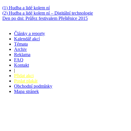
Něco k počtení
(1) Hudba a lidé kolem ní
(2) Hudba a lidé kolem ní – Digitální technologie
Den po dni: Průřez festivalem Přeštěnice 2015
Články a reporty
Kalendář akcí
Témata
Archiv
Reklama
FAQ
Kontakt
|
Přidat akci
Poslat plakát
Obchodní podmínky
Mapa stránek
v. 3.27 © 2008 - 2026
|
Tvorba webů a webových aplikací -
PETRSYRNY.CZ
Vstupenkový systém - BZUCO.CZ