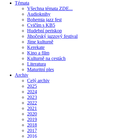
Témata
Všechna témata ZDE...
Audioknihy
Bohemia jazz fest
Cvičím s KB5
Hudební periskop
Jihočeský jazzový festival
Jíme kulturně
Kerekate
Kino a film
Kulturně na cestách
Literatura
Maturitní ples
Archiv
Celý archiv
2025
2024
2023
2022
2021
2020
2019
2018
2017
2016