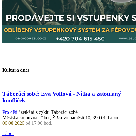
Kultura dnes
Táboráci sobě: Eva Volfová - Nitka a zatoulaný
knoflíček
Pro děti
/ setkání z cyklu Táboráci sobě
Městská knihovna Tábor, Žižkovo náměstí 10, 390 01 Tábor
06.08.2026
od 17:00 hod.
Tábor