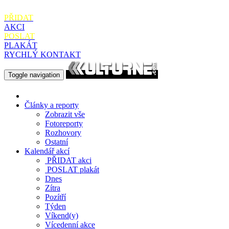
PŘIDAT
AKCI
POSLAT
PLAKÁT
RYCHLÝ KONTAKT
Toggle navigation
Články a reporty
Zobrazit vše
Fotoreporty
Rozhovory
Ostatní
Kalendář akcí
PŘIDAT
akci
POSLAT
plakát
Dnes
Zítra
Pozítří
Týden
Víkend(y)
Vícedenní akce