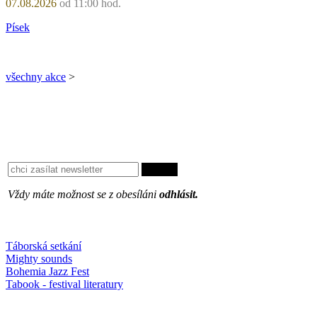
07.08.2026
od 11:00 hod.
Písek
všechny akce
>
Vždy máte možnost se z obesíláni
odhlásit.
Oblíbené
Táborská setkání
Mighty sounds
Bohemia Jazz Fest
Tabook - festival literatury
Něco k počtení