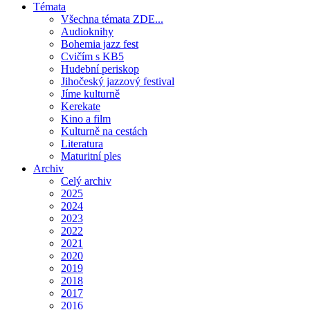
Témata
Všechna témata ZDE...
Audioknihy
Bohemia jazz fest
Cvičím s KB5
Hudební periskop
Jihočeský jazzový festival
Jíme kulturně
Kerekate
Kino a film
Kulturně na cestách
Literatura
Maturitní ples
Archiv
Celý archiv
2025
2024
2023
2022
2021
2020
2019
2018
2017
2016