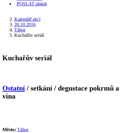
POSLAT
plakát
KDE JSEM
Kalendář akcí
20.10.2016
Tábor
Kuchařův seriál
Kuchařův seriál
Ostatní
/ setkání / degustace pokrmů a
vína
Město:
Tábor