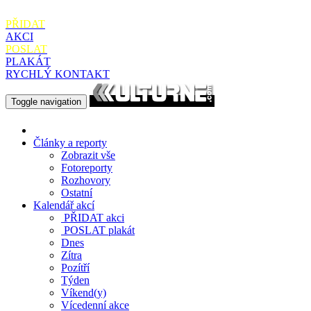
PŘIDAT
AKCI
POSLAT
PLAKÁT
RYCHLÝ KONTAKT
Toggle navigation
Články a reporty
Zobrazit vše
Fotoreporty
Rozhovory
Ostatní
Kalendář akcí
PŘIDAT
akci
POSLAT
plakát
Dnes
Zítra
Pozítří
Týden
Víkend(y)
Vícedenní akce