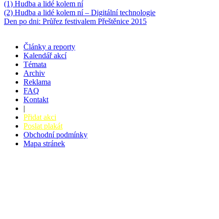
(1) Hudba a lidé kolem ní
(2) Hudba a lidé kolem ní – Digitální technologie
Den po dni: Průřez festivalem Přeštěnice 2015
Články a reporty
Kalendář akcí
Témata
Archiv
Reklama
FAQ
Kontakt
|
Přidat akci
Poslat plakát
Obchodní podmínky
Mapa stránek
v. 3.27 © 2008 - 2026
|
Tvorba webů a webových aplikací -
PETRSYRNY.CZ
Vstupenkový systém - BZUCO.CZ