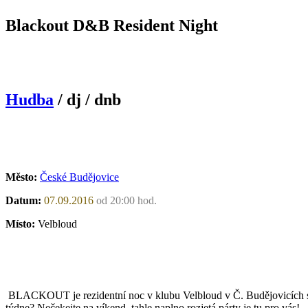
Blackout D&B Resident Night
Hudba
/ dj / dnb
Město:
České Budějovice
Datum:
07.09.2016
od 20:00 hod.
Místo:
Velbloud
BLACKOUT je rezidentní noc v klubu Velbloud v Č. Budějovicích s tra
týdne? Nečekejte na víkend, tahle naplno rozjetá párty je tu pro vás!