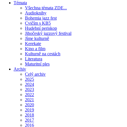
Témata
Všechna témata ZDE...
Audioknihy
Bohemia jazz fest
Cvičím s KB5
Hudební periskop
Jihočeský jazzový festival
Jíme kulturně
Kerekate
Kino a film
Kulturně na cestách
Literatura
Maturitní ples
Archiv
Celý archiv
2025
2024
2023
2022
2021
2020
2019
2018
2017
2016