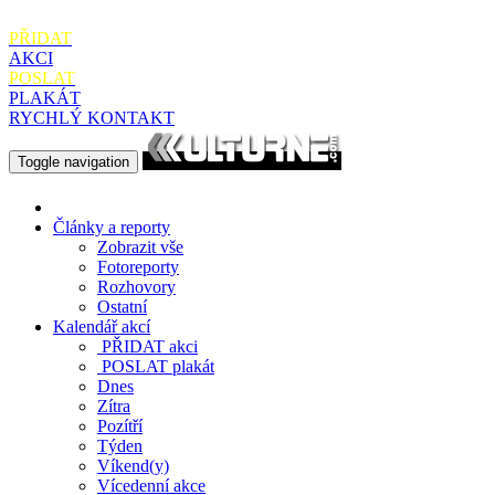
PŘIDAT
AKCI
POSLAT
PLAKÁT
RYCHLÝ KONTAKT
Toggle navigation
Články a reporty
Zobrazit vše
Fotoreporty
Rozhovory
Ostatní
Kalendář akcí
PŘIDAT
akci
POSLAT
plakát
Dnes
Zítra
Pozítří
Týden
Víkend(y)
Vícedenní akce