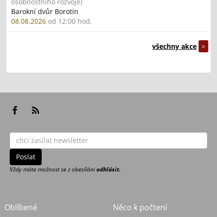
osobnostního rozvoje)
Barokní dvůr Borotín
08.08.2026
od 12:00 hod.
všechny akce
>
Vždy máte možnost se z obesíláni
odhlásit.
Oblíbené
Něco k počtení