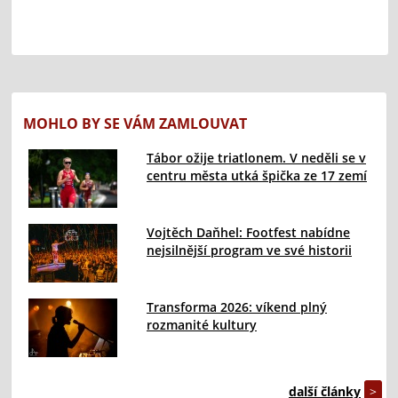
MOHLO BY SE VÁM ZAMLOUVAT
Tábor ožije triatlonem. V neděli se v
centru města utká špička ze 17 zemí
Vojtěch Daňhel: Footfest nabídne
nejsilnější program ve své historii
Transforma 2026: víkend plný
rozmanité kultury
další články
>