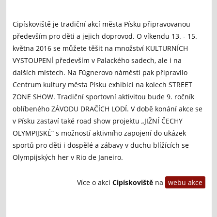
Cipískoviště je tradiční akcí města Písku připravovanou
především pro děti a jejich doprovod. O víkendu 13. - 15.
května 2016 se můžete těšit na množství KULTURNÍCH
VYSTOUPENÍ především v Palackého sadech, ale i na
dalších místech. Na Fügnerovo náměstí pak připravilo
Centrum kultury města Písku exhibici na kolech STREET
ZONE SHOW. Tradiční sportovní aktivitou bude 9. ročník
oblíbeného ZÁVODU DRAČÍCH LODÍ. V době konání akce se
v Písku zastaví také road show projektu „JIŽNÍ ČECHY
OLYMPIJSKÉ“ s možností aktivního zapojení do ukázek
sportů pro děti i dospělé a zábavy v duchu blížících se
Olympijských her v Rio de Janeiro.
Více o akci
Cipískoviště
na
webu akce