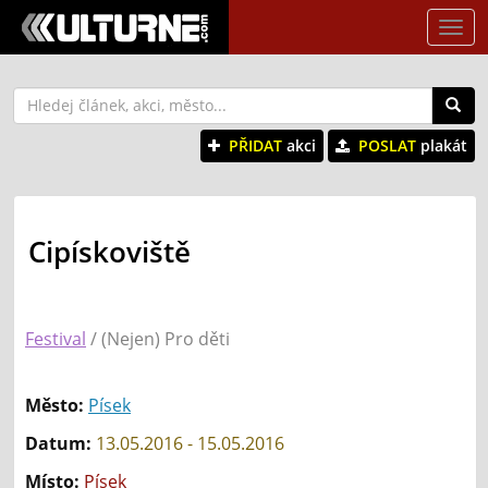
Tog
nav
PŘIDAT
akci
POSLAT
plakát
Cipískoviště
Festival
/ (Nejen) Pro děti
Město:
Písek
Datum:
13.05.2016 - 15.05.2016
Místo:
Písek