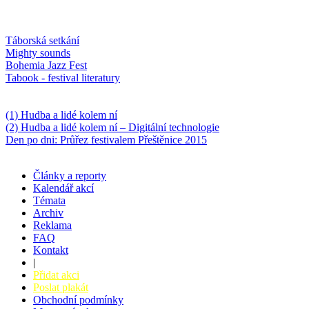
Oblíbené
Táborská setkání
Mighty sounds
Bohemia Jazz Fest
Tabook - festival literatury
Něco k počtení
(1) Hudba a lidé kolem ní
(2) Hudba a lidé kolem ní – Digitální technologie
Den po dni: Průřez festivalem Přeštěnice 2015
Články a reporty
Kalendář akcí
Témata
Archiv
Reklama
FAQ
Kontakt
|
Přidat akci
Poslat plakát
Obchodní podmínky