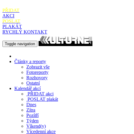
PŘIDAT
AKCI
POSLAT
PLAKÁT
RYCHLÝ KONTAKT
Toggle navigation
Články a reporty
Zobrazit vše
Fotoreporty
Rozhovory
Ostatní
Kalendář akcí
PŘIDAT
akci
POSLAT
plakát
Dnes
Zítra
Pozítří
Týden
Víkend(y)
Vícedenní akce