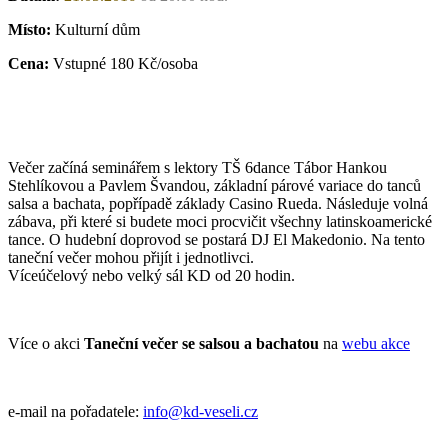
Místo:
Kulturní dům
Cena:
Vstupné 180 Kč/osoba
Večer začíná seminářem s lektory TŠ 6dance Tábor Hankou
Stehlíkovou a Pavlem Švandou, základní párové variace do tanců
salsa a bachata, popřípadě základy Casino Rueda. Následuje volná
zábava, při které si budete moci procvičit všechny latinskoamerické
tance. O hudební doprovod se postará DJ El Makedonio. Na tento
taneční večer mohou přijít i jednotlivci.
Víceúčelový nebo velký sál KD od 20 hodin.
Více o akci
Taneční večer se salsou a bachatou
na
webu akce
e-mail na pořadatele:
info@kd-veseli.cz