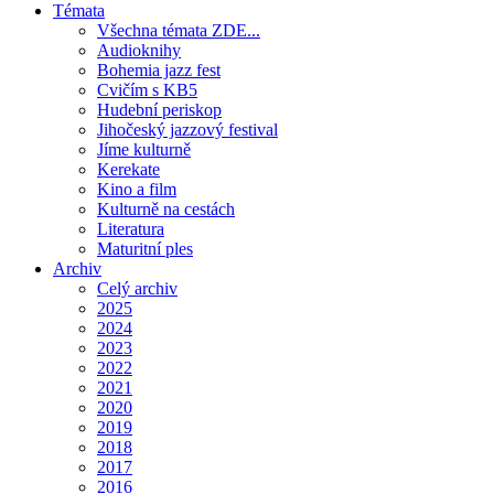
Témata
Všechna témata ZDE...
Audioknihy
Bohemia jazz fest
Cvičím s KB5
Hudební periskop
Jihočeský jazzový festival
Jíme kulturně
Kerekate
Kino a film
Kulturně na cestách
Literatura
Maturitní ples
Archiv
Celý archiv
2025
2024
2023
2022
2021
2020
2019
2018
2017
2016