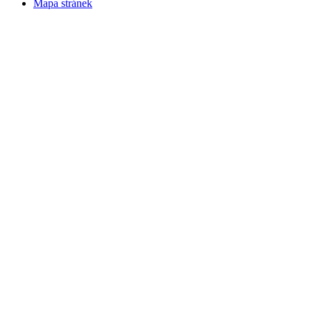
Mapa stránek
v. 3.27 © 2008 - 2026
|
Tvorba webů a webových aplikací -
PETRSYRNY.CZ
Vstupenkový systém - BZUCO.CZ