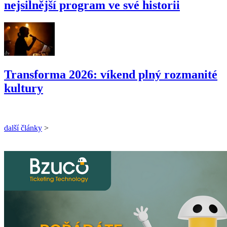
nejsilnější program ve své historii
Transforma 2026: víkend plný rozmanité
kultury
další články
>