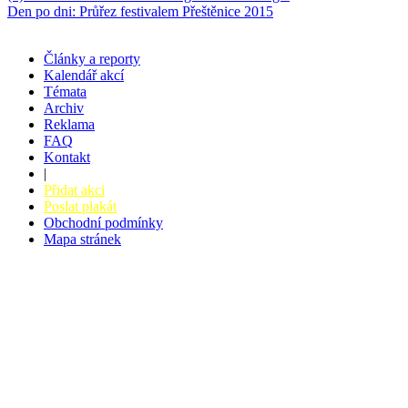
Den po dni: Průřez festivalem Přeštěnice 2015
Články a reporty
Kalendář akcí
Témata
Archiv
Reklama
FAQ
Kontakt
|
Přidat akci
Poslat plakát
Obchodní podmínky
Mapa stránek
v. 3.27 © 2008 - 2026
|
Tvorba webů a webových aplikací -
PETRSYRNY.CZ
Vstupenkový systém - BZUCO.CZ